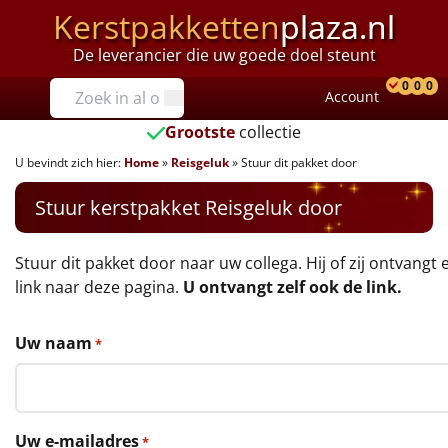
Kerstpakketten
plaza.nl
De leverancier die uw goede doel steunt
Prijzen
0
0
0
Account
Prod
Ver
W
Tot €25
Grootste
collectie
U bevindt zich hier:
Home
»
Reisgeluk
»
Stuur dit pakket door
€25 tot €35
Stuur kerstpakket Reisgeluk door
€35 tot €40
€40 tot €45
Stuur dit pakket door naar uw collega. Hij of zij ontvangt 
link naar deze pagina.
U ontvangt zelf ook de link.
€45 tot €50
Uw naam
*
€50 tot €55
€55 tot €75
Uw e-mailadres
*