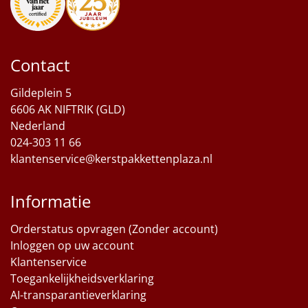
Sinterklaaspakketten
Particulier
Contact
Kerstgeschenken 2026
Gildeplein 5
6606 AK NIFTRIK (GLD)
Relatiegeschenken
Nederland
024-303 11 66
Cadeaubon
klantenservice@kerstpakkettenplaza.nl
Per stuk
Informatie
Alle overige
Orderstatus opvragen (Zonder account)
Inloggen op uw account
Klantenservice
Toegankelijkheidsverklaring
AI-transparantieverklaring