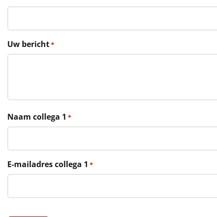
€75 tot €100
€100 en hoger
Uw bericht
*
Alle kerstpakketten 2026
Thema
Origineel
Rituals
Naam collega 1
*
Luxe
Mannen
E-mailadres collega 1
*
Vrouwen
Duurzaam