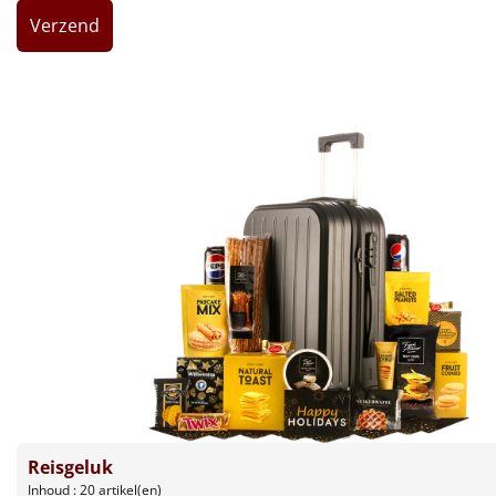
Leuke
Goedkope
Uniek
Alle thema's
Artikel
Hitster
NIEUW
Pizzarette
Tas
Wake up light
NIEUW
Reisgeluk
Inhoud : 20 artikel(en)