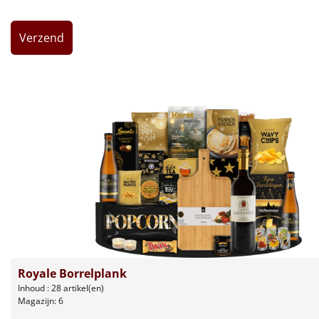
Leuke
Goedkope
Uniek
Alle thema's
Artikel
Hitster
NIEUW
Pizzarette
Tas
Royale Borrelplank
Inhoud : 28 artikel(en)
Wake up light
NIEUW
Magazijn: 6