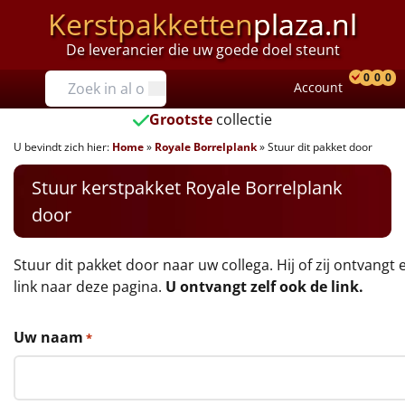
Kerstpakketten
plaza.nl
De leverancier die uw goede doel steunt
Prijzen
0
0
0
Account
Prod
Ver
W
Tot €25
Grootste
collectie
U bevindt zich hier:
Home
»
Royale Borrelplank
»
Stuur dit pakket door
€25 tot €35
Stuur kerstpakket Royale Borrelplank
€35 tot €40
door
€40 tot €45
Stuur dit pakket door naar uw collega. Hij of zij ontvangt 
€45 tot €50
link naar deze pagina.
U ontvangt zelf ook de link.
€50 tot €55
Uw naam
*
€55 tot €75