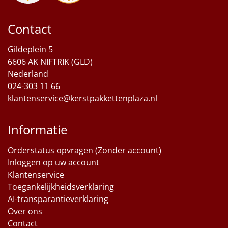
Sinterklaaspakketten
Contact
Particulier
Gildeplein 5
6606 AK NIFTRIK (GLD)
Kerstgeschenken 2026
Nederland
024-303 11 66
Relatiegeschenken
klantenservice@kerstpakkettenplaza.nl
Cadeaubon
Informatie
Per stuk
Orderstatus opvragen (Zonder account)
Inloggen op uw account
Alle overige
Klantenservice
Toegankelijkheidsverklaring
AI-transparantieverklaring
Over ons
Contact