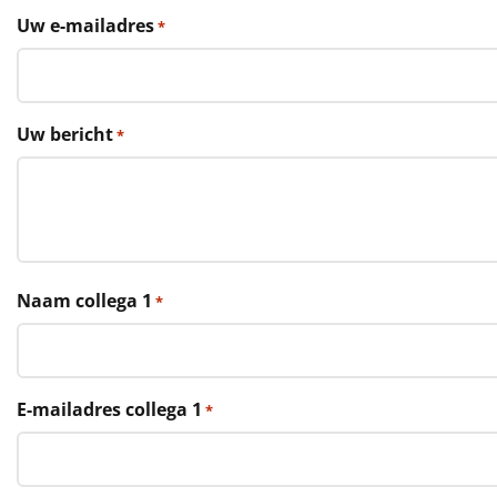
€75 tot €100
Uw e-mailadres
*
€100 en hoger
Alle kerstpakketten 2026
Uw bericht
*
Thema
Origineel
Rituals
Naam collega 1
*
Luxe
Mannen
E-mailadres collega 1
*
Vrouwen
Duurzaam