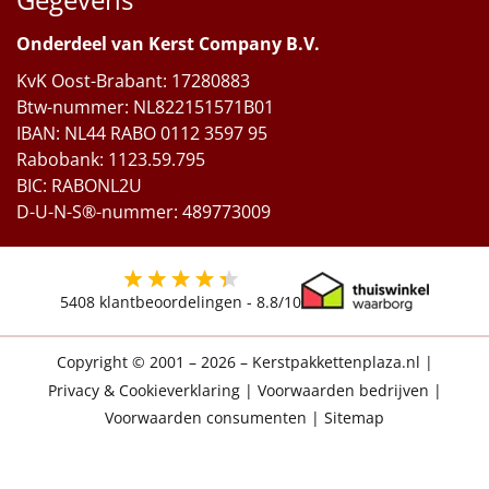
Onderdeel van Kerst Company B.V.
KvK Oost-Brabant: 17280883
Btw-nummer: NL822151571B01
IBAN: NL44 RABO 0112 3597 95
Rabobank: 1123.59.795
BIC: RABONL2U
D-U-N-S®-nummer: 489773009
5408
klantbeoordelingen -
8.8
/10
Copyright © 2001 – 2026 – Kerstpakkettenplaza.nl
|
Privacy & Cookieverklaring
|
Voorwaarden bedrijven
|
Voorwaarden consumenten
|
Sitemap