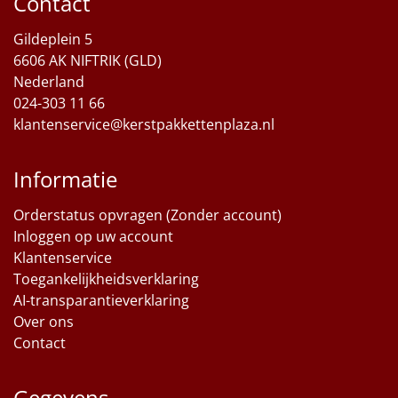
Contact
Sinterklaaspakketten
Gildeplein 5
6606 AK NIFTRIK (GLD)
Particulier
Nederland
024-303 11 66
Kerstgeschenken 2026
klantenservice@kerstpakkettenplaza.nl
Relatiegeschenken
Informatie
Cadeaubon
Orderstatus opvragen (Zonder account)
Inloggen op uw account
Per stuk
Klantenservice
Toegankelijkheidsverklaring
Alle overige
AI-transparantieverklaring
Over ons
Contact
Gegevens