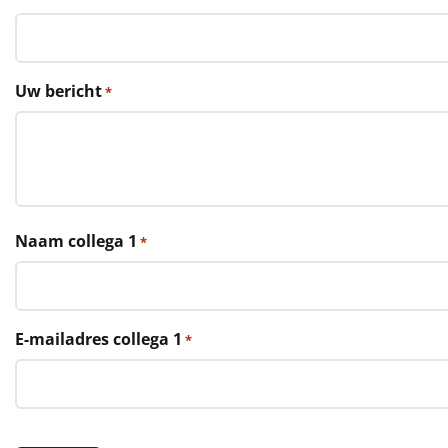
€75 tot €100
€100 en hoger
Uw bericht
*
Alle kerstpakketten 2026
Thema
Origineel
Rituals
Naam collega 1
*
Luxe
Mannen
E-mailadres collega 1
*
Vrouwen
Duurzaam