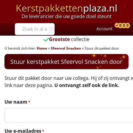
Kerstpakketten
plaza.nl
De leverancier die uw goede doel steunt
Prijzen
0
0
0
Account
Prod
Ver
W
Tot €25
Grootste
collectie
U bevindt zich hier:
Home
»
Sfeervol Snacken
»
Stuur dit pakket door
€25 tot €35
Stuur kerstpakket Sfeervol Snacken door
€35 tot €40
€40 tot €45
Stuur dit pakket door naar uw collega. Hij of zij ontvangt 
link naar deze pagina.
U ontvangt zelf ook de link.
€45 tot €50
Uw naam
*
€50 tot €55
€55 tot €75
Uw e-mailadres
*