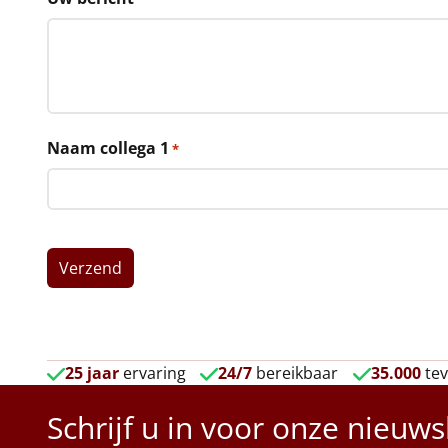
Naam collega 1
*
25 jaar
ervaring
24/7
bereikbaar
35.000
tev
Schrijf u in voor onze nieuws