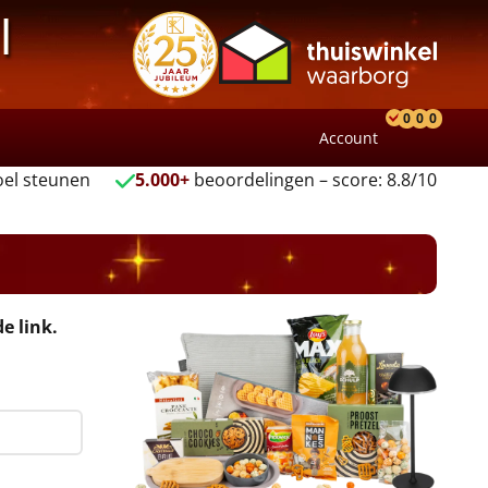
l
0
0
0
Account
Product
Verlang
Wink
el steunen
5.000+
beoordelingen – score: 8.8/10
e link.