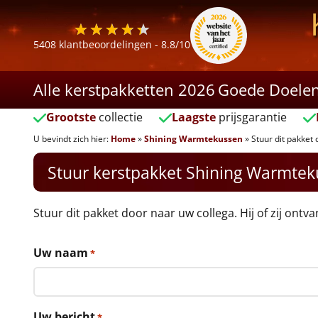
5408
klantbeoordelingen -
8.8
/10
Alle kerstpakketten 2026
Goede Doele
Grootste
collectie
Laagste
prijsgarantie
U bevindt zich hier:
Home
»
Shining Warmtekussen
»
Stuur dit pakket 
Stuur kerstpakket Shining Warmte
Stuur dit pakket door naar uw collega. Hij of zij ontv
Uw naam
*
Uw bericht
*