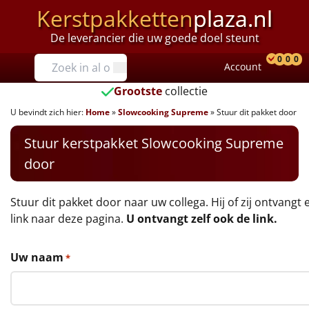
Kerstpakketten
plaza.nl
De leverancier die uw goede doel steunt
Prijzen
0
0
0
Account
Prod
Ver
W
Tot €25
Grootste
collectie
U bevindt zich hier:
Home
»
Slowcooking Supreme
»
Stuur dit pakket door
€25 tot €35
Stuur kerstpakket Slowcooking Supreme
€35 tot €40
door
€40 tot €45
Stuur dit pakket door naar uw collega. Hij of zij ontvangt 
€45 tot €50
link naar deze pagina.
U ontvangt zelf ook de link.
€50 tot €55
Uw naam
*
€55 tot €75