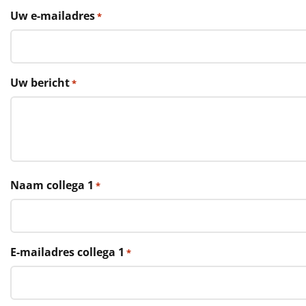
€75 tot €100
Uw e-mailadres
*
€100 en hoger
Alle kerstpakketten 2026
Uw bericht
*
Thema
Origineel
Rituals
Naam collega 1
*
Luxe
Mannen
E-mailadres collega 1
*
Vrouwen
Duurzaam