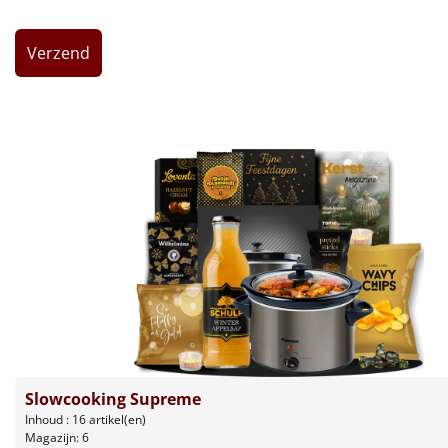
Leuke
Goedkope
Uniek
Alle thema's
Artikel
Hitster
NIEUW
Pizzarette
Tas
Slowcooking Supreme
Wake up light
NIEUW
Inhoud : 16 artikel(en)
Magazijn: 6