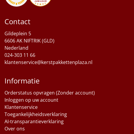
Sinterklaaspakketten
Contact
Particulier
Gildeplein 5
Kerstgeschenken 2026
6606 AK NIFTRIK (GLD)
Nederland
Relatiegeschenken
024-303 11 66
klantenservice@kerstpakkettenplaza.nl
Cadeaubon
Informatie
Per stuk
Orderstatus opvragen (Zonder account)
Alle overige
Inloggen op uw account
Klantenservice
Toegankelijkheidsverklaring
AI-transparantieverklaring
Over ons