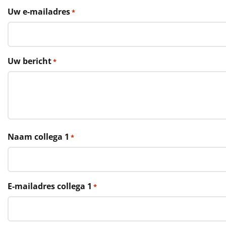
€75 tot €100
Uw e-mailadres
*
€100 en hoger
Alle kerstpakketten 2026
Uw bericht
*
Thema
Origineel
Rituals
Naam collega 1
*
Luxe
Mannen
E-mailadres collega 1
*
Vrouwen
Duurzaam