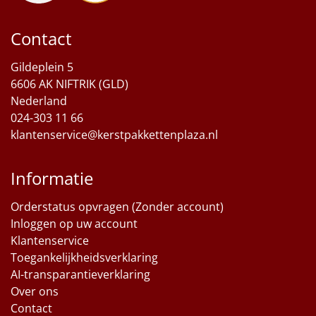
Sinterklaaspakketten
Contact
Particulier
Gildeplein 5
6606 AK NIFTRIK (GLD)
Kerstgeschenken 2026
Nederland
024-303 11 66
Relatiegeschenken
klantenservice@kerstpakkettenplaza.nl
Cadeaubon
Informatie
Per stuk
Orderstatus opvragen (Zonder account)
Inloggen op uw account
Alle overige
Klantenservice
Toegankelijkheidsverklaring
AI-transparantieverklaring
Over ons
Contact