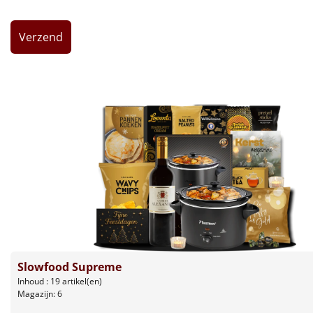
Leuke
Goedkope
Uniek
Alle thema's
Artikel
Hitster
NIEUW
Pizzarette
Tas
Slowfood Supreme
Inhoud : 19 artikel(en)
Wake up light
NIEUW
Magazijn: 6