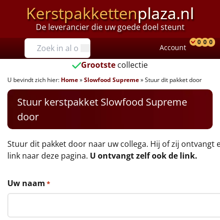
Kerstpakketten
plaza.nl
De leverancier die uw goede doel steunt
Prijzen
0
0
0
Account
Prod
Ver
W
Tot €25
Grootste
collectie
U bevindt zich hier:
Home
»
Slowfood Supreme
»
Stuur dit pakket door
€25 tot €35
Stuur kerstpakket Slowfood Supreme
€35 tot €40
door
€40 tot €45
Stuur dit pakket door naar uw collega. Hij of zij ontvangt 
€45 tot €50
link naar deze pagina.
U ontvangt zelf ook de link.
€50 tot €55
Uw naam
*
€55 tot €75