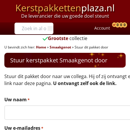
Kerstpakketten
plaza.nl
De leverancier die uw goede doel steunt
Prijzen
0
0
0
Account
Prod
Ver
W
Tot €25
Grootste
collectie
U bevindt zich hier:
Home
»
Smaakgenot
»
Stuur dit pakket door
€25 tot €35
Stuur kerstpakket Smaakgenot door
€35 tot €40
€40 tot €45
Stuur dit pakket door naar uw collega. Hij of zij ontvangt 
link naar deze pagina.
U ontvangt zelf ook de link.
€45 tot €50
Uw naam
*
€50 tot €55
€55 tot €75
Uw e-mailadres
*