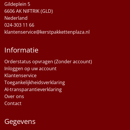
Gildeplein 5
Sinterklaaspakketten
6606 AK NIFTRIK (GLD)
Nederland
Particulier
024-303 11 66
klantenservice@kerstpakkettenplaza.nl
Kerstgeschenken 2026
Informatie
Relatiegeschenken
Orderstatus opvragen (Zonder account)
Cadeaubon
Inloggen op uw account
Klantenservice
Per stuk
Toegankelijkheidsverklaring
AI-transparantieverklaring
Alle overige
Over ons
Contact
Gegevens