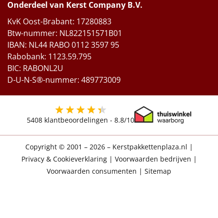
Onderdeel van Kerst Company B.V.
KvK Oost-Brabant: 17280883
Btw-nummer: NL822151571B01
IBAN: NL44 RABO 0112 3597 95
Rabobank: 1123.59.795
BIC: RABONL2U
D-U-N-S®-nummer: 489773009
5408
klantbeoordelingen -
8.8
/10
Copyright © 2001 – 2026 – Kerstpakkettenplaza.nl
|
Privacy & Cookieverklaring
|
Voorwaarden bedrijven
|
Voorwaarden consumenten
|
Sitemap