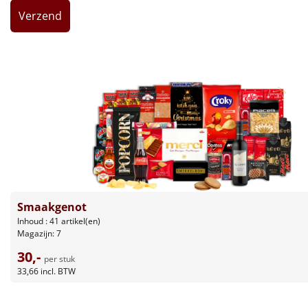
Leuke
Goedkope
Uniek
Alle thema's
Artikel
Hitster
NIEUW
Smaakgenot
Pizzarette
Inhoud : 41 artikel(en)
Magazijn: 7
Tas
30,-
per stuk
33,66
incl. BTW
Wake up light
NIEUW