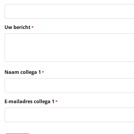
€75 tot €100
€100 en hoger
Uw bericht
*
Alle kerstpakketten 2026
Thema
Origineel
Rituals
Naam collega 1
*
Luxe
Mannen
E-mailadres collega 1
*
Vrouwen
Duurzaam