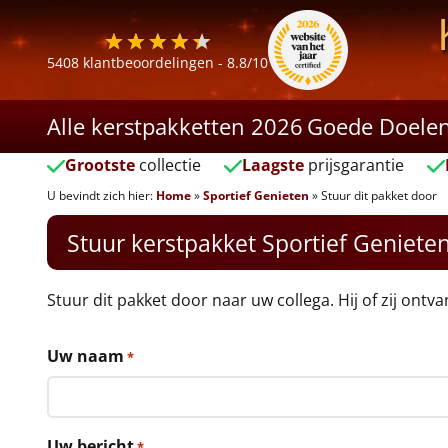
5408
klantbeoordelingen -
8.8
/10
Alle kerstpakketten 2026
Goede Doele
Grootste
collectie
Laagste
prijsgarantie
U bevindt zich hier:
Home
»
Sportief Genieten
»
Stuur dit pakket door
Stuur kerstpakket Sportief Geniete
Stuur dit pakket door naar uw collega. Hij of zij ontv
Uw naam
*
Uw bericht
*