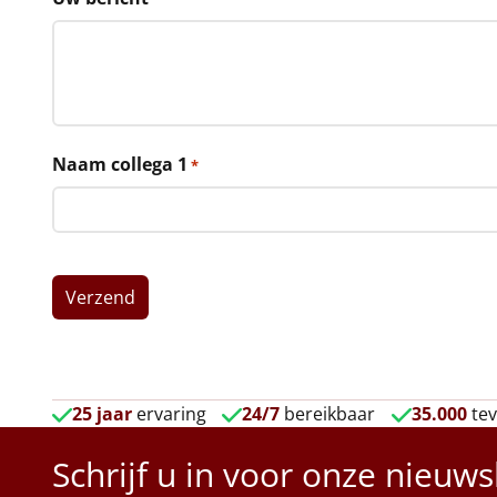
Naam collega 1
*
25 jaar
ervaring
24/7
bereikbaar
35.000
tev
Schrijf u in voor onze nieuws