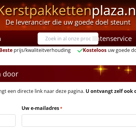
Kerstpakketten
plaza.n
De leverancier die uw goede doel steunt
n
Klantenservice
Beste
prijs/kwaliteitverhouding
Kosteloos
uw goede do
n door
angt een directe link naar deze pagina.
U ontvangt zelf ook d
Uw e-mailadres
*