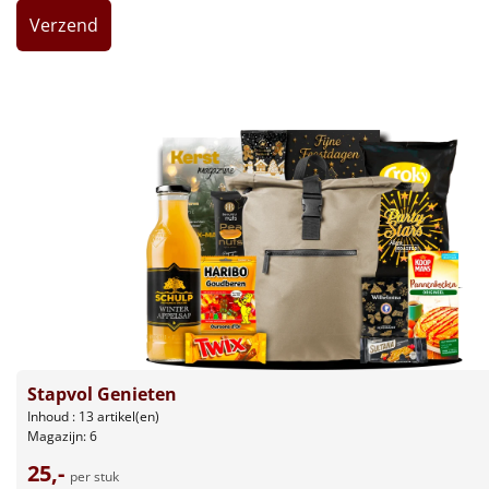
Leuke
Goedkope
Uniek
Alle thema's
Artikel
Hitster
NIEUW
Pizzarette
Tas
Stapvol Genieten
Inhoud : 13 artikel(en)
Magazijn: 6
Wake up light
NIEUW
25,-
per stuk