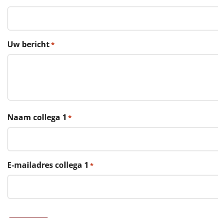
€75 tot €100
€100 en hoger
Uw bericht
*
Alle kerstpakketten 2026
Thema
Origineel
Rituals
Naam collega 1
*
Luxe
Mannen
E-mailadres collega 1
*
Vrouwen
Duurzaam