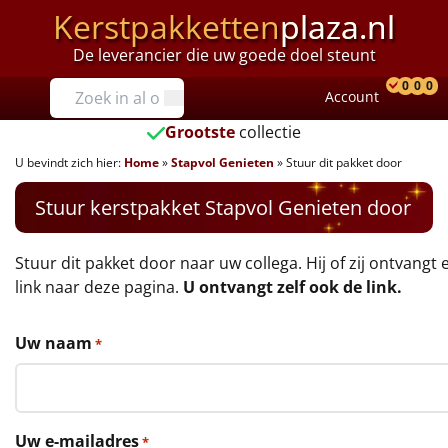
Kerstpakketten
plaza.nl
De leverancier die uw goede doel steunt
Prijzen
0
0
0
Account
Prod
Ver
W
Tot €25
Grootste
collectie
U bevindt zich hier:
Home
»
Stapvol Genieten
»
Stuur dit pakket door
€25 tot €35
Stuur kerstpakket Stapvol Genieten door
€35 tot €40
€40 tot €45
Stuur dit pakket door naar uw collega. Hij of zij ontvangt 
link naar deze pagina.
U ontvangt zelf ook de link.
€45 tot €50
Uw naam
*
€50 tot €55
€55 tot €75
Uw e-mailadres
*