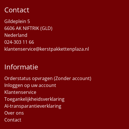
Contact
Sinterklaaspakketten
Gildeplein 5
Particulier
6606 AK NIFTRIK (GLD)
Nederland
Kerstgeschenken 2026
024-303 11 66
klantenservice@kerstpakkettenplaza.nl
Relatiegeschenken
Cadeaubon
Informatie
Orderstatus opvragen (Zonder account)
Per stuk
Inloggen op uw account
Klantenservice
Alle overige
Toegankelijkheidsverklaring
AI-transparantieverklaring
Over ons
Contact