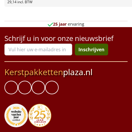
Borrelplank
29,14
incl. BTW
Warmtekussen
NIEUW
25 jaar
ervaring
Slowcooker
POPULAIR
Schrijf u in voor onze nieuwsbrief
Noodradio
NIEUW
Inschrijven
Deken (fleece plaid)
Kerstpakketten
plaza.nl
Alle artikelen
Overige
Ideeën
Personeel
Doe het zelf