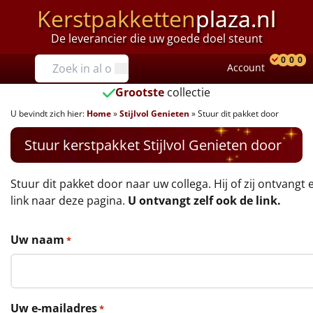
Kerstpakketten
plaza.nl
De leverancier die uw goede doel steunt
Prijzen
0
0
0
Account
Prod
Ver
W
Tot €25
Grootste
collectie
U bevindt zich hier:
Home
»
Stijlvol Genieten
»
Stuur dit pakket door
€25 tot €35
Stuur kerstpakket Stijlvol Genieten door
€35 tot €40
€40 tot €45
Stuur dit pakket door naar uw collega. Hij of zij ontvangt 
link naar deze pagina.
U ontvangt zelf ook de link.
€45 tot €50
Uw naam
*
€50 tot €55
€55 tot €75
Uw e-mailadres
*