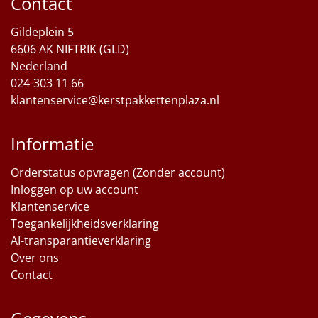
Contact
Sinterklaaspakketten
Gildeplein 5
6606 AK NIFTRIK (GLD)
Particulier
Nederland
024-303 11 66
Kerstgeschenken 2026
klantenservice@kerstpakkettenplaza.nl
Relatiegeschenken
Informatie
Cadeaubon
Orderstatus opvragen (Zonder account)
Inloggen op uw account
Per stuk
Klantenservice
Toegankelijkheidsverklaring
Alle overige
AI-transparantieverklaring
Over ons
Contact