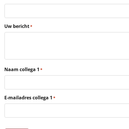
€75 tot €100
€100 en hoger
Uw bericht
*
Alle kerstpakketten 2026
Thema
Origineel
Rituals
Naam collega 1
*
Luxe
Mannen
E-mailadres collega 1
*
Vrouwen
Duurzaam