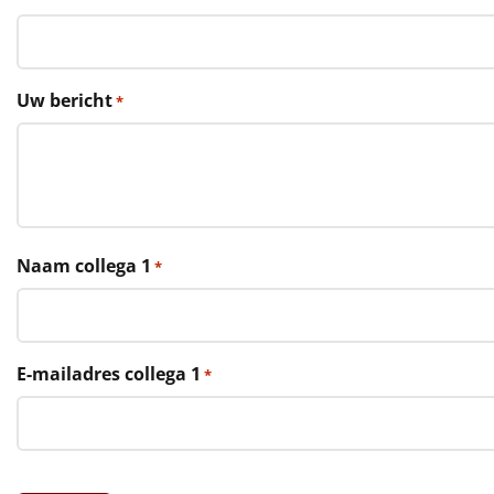
€75 tot €100
€100 en hoger
Uw bericht
*
Alle kerstpakketten 2026
Thema
Origineel
Rituals
Naam collega 1
*
Luxe
Mannen
E-mailadres collega 1
*
Vrouwen
Duurzaam