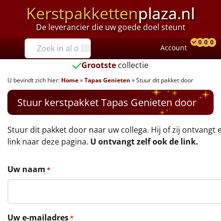
Kerstpakketten
plaza.nl
De leverancier die uw goede doel steunt
Prijzen
0
0
0
Account
Prod
Ver
W
Tot €25
Grootste
collectie
U bevindt zich hier:
Home
»
Tapas Genieten
»
Stuur dit pakket door
€25 tot €35
Stuur kerstpakket Tapas Genieten door
€35 tot €40
€40 tot €45
Stuur dit pakket door naar uw collega. Hij of zij ontvangt 
link naar deze pagina.
U ontvangt zelf ook de link.
€45 tot €50
Uw naam
*
€50 tot €55
€55 tot €75
Uw e-mailadres
*