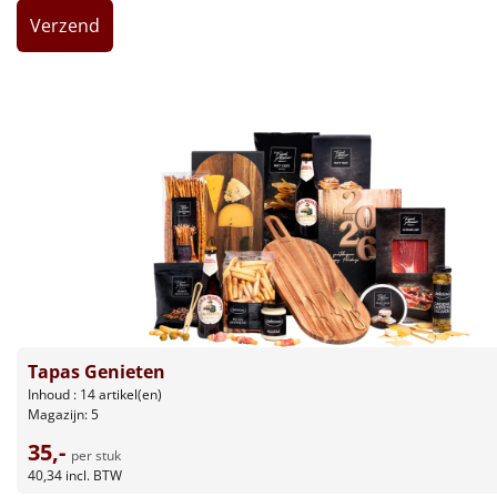
Leuke
Goedkope
Uniek
Alle thema's
Artikel
Hitster
NIEUW
Pizzarette
Tapas Genieten
Inhoud : 14 artikel(en)
Tas
Magazijn: 5
35,-
Wake up light
NIEUW
per stuk
40,34
incl. BTW