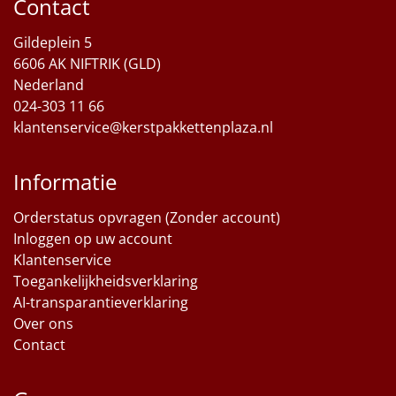
Contact
Sinterklaaspakketten
Gildeplein 5
6606 AK NIFTRIK (GLD)
Particulier
Nederland
024-303 11 66
Kerstgeschenken 2026
klantenservice@kerstpakkettenplaza.nl
Relatiegeschenken
Informatie
Cadeaubon
Orderstatus opvragen (Zonder account)
Inloggen op uw account
Per stuk
Klantenservice
Toegankelijkheidsverklaring
Alle overige
AI-transparantieverklaring
Over ons
Contact