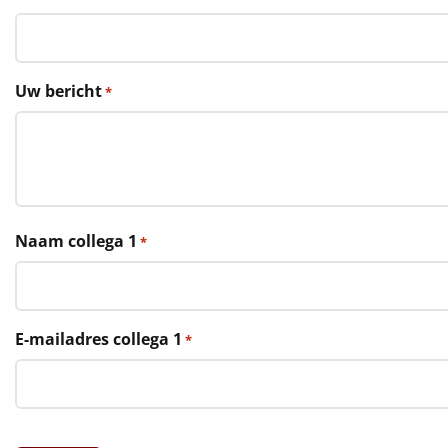
€75 tot €100
€100 en hoger
Uw bericht
*
Alle kerstpakketten 2026
Thema
Origineel
Rituals
Naam collega 1
*
Luxe
Mannen
E-mailadres collega 1
*
Vrouwen
Duurzaam