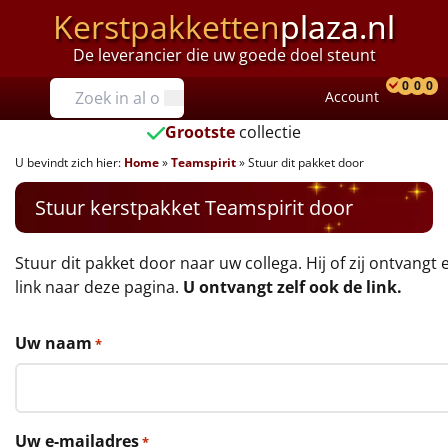
Kerstpakketten
plaza.nl
De leverancier die uw goede doel steunt
Prijzen
0
0
0
Account
Prod
Ver
W
Tot €25
Grootste
collectie
U bevindt zich hier:
Home
»
Teamspirit
»
Stuur dit pakket door
€25 tot €35
Stuur kerstpakket Teamspirit door
€35 tot €40
€40 tot €45
Stuur dit pakket door naar uw collega. Hij of zij ontvangt 
link naar deze pagina.
U ontvangt zelf ook de link.
€45 tot €50
Uw naam
*
€50 tot €55
€55 tot €75
Uw e-mailadres
*