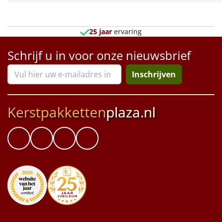
Borrelplank
Warmtekussen
NIEUW
25 jaar
ervaring
Slowcooker
Schrijf u in voor onze nieuwsbrief
POPULAIR
Inschrijven
Noodradio
NIEUW
Deken (fleece plaid)
Kerstpakketten
plaza.nl
Alle artikelen
Overige
Ideeën
Personeel
Doe het zelf