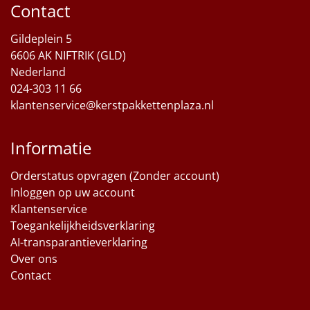
Contact
Sinterklaaspakketten
Gildeplein 5
6606 AK NIFTRIK (GLD)
Particulier
Nederland
024-303 11 66
Kerstgeschenken 2026
klantenservice@kerstpakkettenplaza.nl
Relatiegeschenken
Informatie
Cadeaubon
Orderstatus opvragen (Zonder account)
Per stuk
Inloggen op uw account
Klantenservice
Alle overige
Toegankelijkheidsverklaring
AI-transparantieverklaring
Over ons
Contact