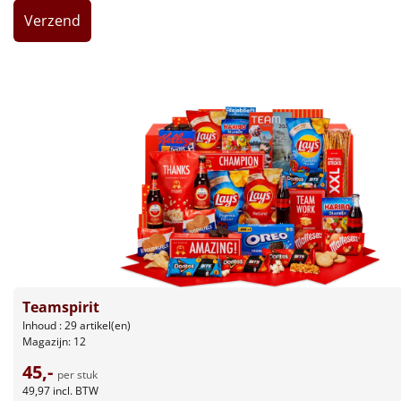
Leuke
Goedkope
Uniek
Alle thema's
Artikel
Hitster
NIEUW
Pizzarette
Teamspirit
Tas
Inhoud : 29 artikel(en)
Magazijn: 12
Wake up light
NIEUW
45,-
per stuk
49,97
incl. BTW