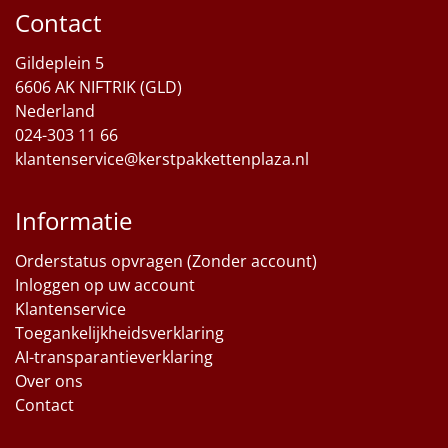
Contact
Sinterklaaspakketten
Gildeplein 5
Particulier
6606 AK NIFTRIK (GLD)
Nederland
Kerstgeschenken 2026
024-303 11 66
klantenservice@kerstpakkettenplaza.nl
Relatiegeschenken
Informatie
Cadeaubon
Orderstatus opvragen (Zonder account)
Per stuk
Inloggen op uw account
Klantenservice
Alle overige
Toegankelijkheidsverklaring
AI-transparantieverklaring
Over ons
Contact