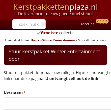
Kerstpakketten
plaza.nl
De leverancier die uw goede doel steunt
Prijzen
0
0
0
Account
Prod
Ver
W
Tot €25
Grootste
collectie
U bevindt zich hier:
Home
»
Winter Entertainment
»
Stuur dit pakket door
€25 tot €35
Stuur kerstpakket Winter Entertainment
€35 tot €40
door
€40 tot €45
Stuur dit pakket door naar uw collega. Hij of zij ontvangt 
€45 tot €50
link naar deze pagina.
U ontvangt zelf ook de link.
€50 tot €55
Uw naam
*
€55 tot €75