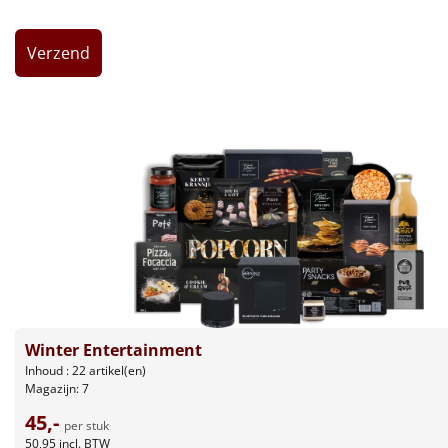
Leuke
Goedkope
Uniek
Alle thema's
Artikel
Hitster
NIEUW
Pizzarette
Winter Entertainment
Tas
Inhoud : 22 artikel(en)
Magazijn: 7
Wake up light
NIEUW
45,-
per stuk
50,95
incl. BTW