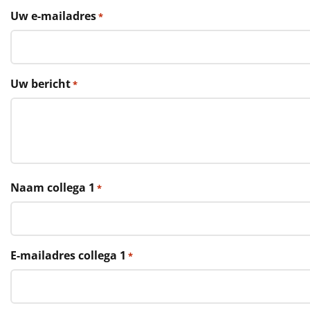
€75 tot €100
Uw e-mailadres
*
€100 en hoger
Alle kerstpakketten 2026
Uw bericht
*
Thema
Origineel
Rituals
Naam collega 1
*
Luxe
Mannen
E-mailadres collega 1
*
Vrouwen
Duurzaam