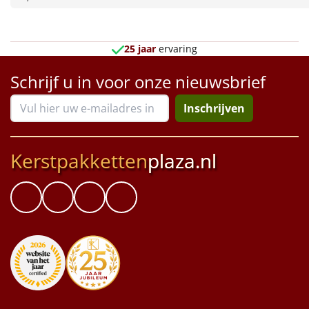
Borrelplank
Warmtekussen
NIEUW
25 jaar
ervaring
Slowcooker
POPULAIR
Schrijf u in voor onze nieuwsbrief
Noodradio
Inschrijven
NIEUW
Deken (fleece plaid)
Kerstpakketten
plaza.nl
Alle artikelen
Overige
Ideeën
Personeel
Doe het zelf