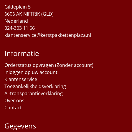
Gildeplein 5
Sinterklaaspakketten
6606 AK NIFTRIK (GLD)
Nederland
Particulier
024-303 11 66
klantenservice@kerstpakkettenplaza.nl
Kerstgeschenken 2026
Informatie
Relatiegeschenken
Orderstatus opvragen (Zonder account)
Cadeaubon
Inloggen op uw account
Klantenservice
Per stuk
Toegankelijkheidsverklaring
AI-transparantieverklaring
Alle overige
Over ons
Contact
Gegevens