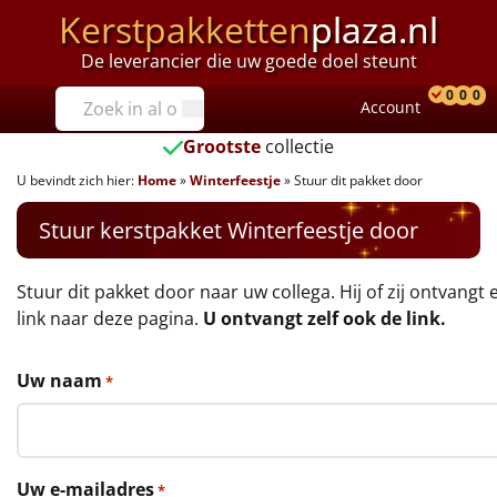
Kerstpakketten
plaza.nl
De leverancier die uw goede doel steunt
Prijzen
0
0
0
Account
Prod
Ver
W
Tot €25
Grootste
collectie
U bevindt zich hier:
Home
»
Winterfeestje
»
Stuur dit pakket door
€25 tot €35
Stuur kerstpakket Winterfeestje door
€35 tot €40
€40 tot €45
Stuur dit pakket door naar uw collega. Hij of zij ontvangt 
link naar deze pagina.
U ontvangt zelf ook de link.
€45 tot €50
Uw naam
*
€50 tot €55
€55 tot €75
Uw e-mailadres
*