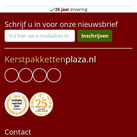
Borrelplank
25 jaar
ervaring
Warmtekussen
NIEUW
Schrijf u in voor onze nieuwsbrief
Slowcooker
POPULAIR
Inschrijven
Noodradio
NIEUW
Kerstpakketten
plaza.nl
Deken (fleece plaid)
Alle artikelen
Overige
Ideeën
Personeel
Contact
Doe het zelf