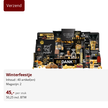
Leuke
Goedkope
Uniek
Alle thema's
Artikel
Hitster
NIEUW
Winterfeestje
Pizzarette
Inhoud : 40 artikel(en)
Magazijn: 2
Tas
45,-
per stuk
50,25
incl. BTW
Wake up light
NIEUW