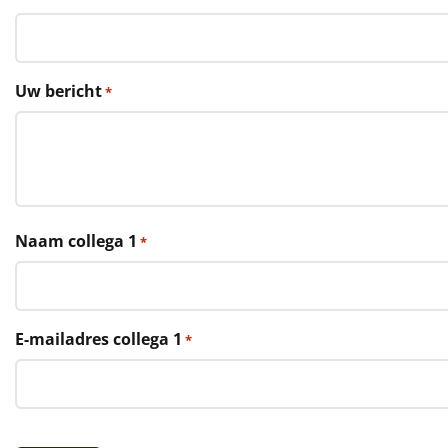
€75 tot €100
€100 en hoger
Uw bericht
*
Alle kerstpakketten 2026
Thema
Origineel
Rituals
Naam collega 1
*
Luxe
Mannen
E-mailadres collega 1
*
Vrouwen
Duurzaam