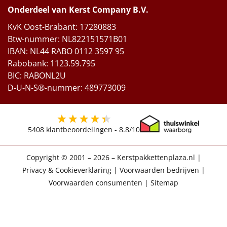
Onderdeel van Kerst Company B.V.
KvK Oost-Brabant: 17280883
Btw-nummer: NL822151571B01
IBAN: NL44 RABO 0112 3597 95
Rabobank: 1123.59.795
BIC: RABONL2U
D-U-N-S®-nummer: 489773009
5408
klantbeoordelingen -
8.8
/10
Copyright © 2001 – 2026 – Kerstpakkettenplaza.nl
|
Privacy & Cookieverklaring
|
Voorwaarden bedrijven
|
Voorwaarden consumenten
|
Sitemap