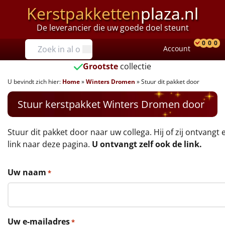
Kerstpakketten
plaza.nl
De leverancier die uw goede doel steunt
Prijzen
0
0
0
Account
Prod
Ver
W
Tot €25
Grootste
collectie
U bevindt zich hier:
Home
»
Winters Dromen
»
Stuur dit pakket door
€25 tot €35
Stuur kerstpakket Winters Dromen door
€35 tot €40
€40 tot €45
Stuur dit pakket door naar uw collega. Hij of zij ontvangt 
link naar deze pagina.
U ontvangt zelf ook de link.
€45 tot €50
Uw naam
*
€50 tot €55
€55 tot €75
Uw e-mailadres
*