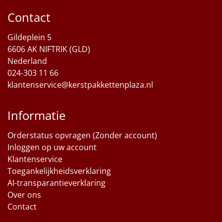
Contact
Sinterklaaspakketten
Gildeplein 5
Particulier
6606 AK NIFTRIK (GLD)
Nederland
Kerstgeschenken 2026
024-303 11 66
klantenservice@kerstpakkettenplaza.nl
Relatiegeschenken
Cadeaubon
Informatie
Per stuk
Orderstatus opvragen (Zonder account)
Inloggen op uw account
Klantenservice
Alle overige
Toegankelijkheidsverklaring
AI-transparantieverklaring
Over ons
Contact