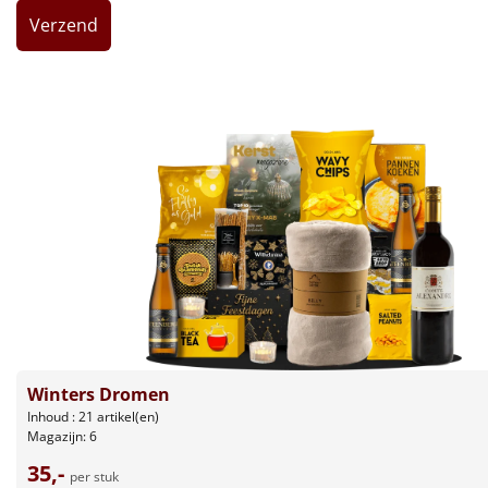
Leuke
Goedkope
Uniek
Alle thema's
Artikel
Hitster
NIEUW
Pizzarette
Tas
Winters Dromen
Inhoud : 21 artikel(en)
Magazijn: 6
Wake up light
NIEUW
35,-
per stuk