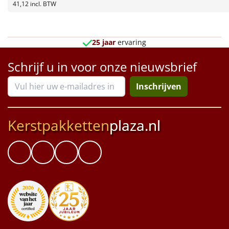
Borrelplank
41,12
incl. BTW
Warmtekussen
NIEUW
25 jaar
ervaring
Slowcooker
POPULAIR
Schrijf u in voor onze nieuwsbrief
Noodradio
NIEUW
Inschrijven
Deken (fleece plaid)
Kerstpakketten
plaza.nl
Alle artikelen
Overige
Ideeën
Personeel
Doe het zelf