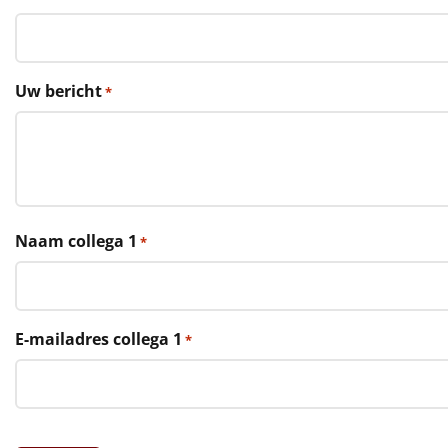
€75 tot €100
€100 en hoger
Uw bericht
*
Alle kerstpakketten 2026
Thema
Origineel
Rituals
Naam collega 1
*
Luxe
Mannen
E-mailadres collega 1
*
Vrouwen
Duurzaam