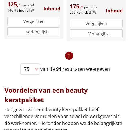
Borrelplank
125,-
175,-
per stuk
per stuk
Inhoud
Inhoud
146,98
incl. BTW
208,78
incl. BTW
Warmtekussen
NIEUW
Vergelijken
Vergelijken
Slowcooker
POPULAIR
Verlanglijst
Verlanglijst
Noodradio
NIEUW
2
Deken (fleece plaid)
van de
94
resultaten weergeven
Alle artikelen
Overige
Voordelen van een beauty
Ideeën
kerstpakket
Het geven van een beauty kerstpakket heeft
Personeel
verschillende voordelen voor zowel de werkgever als
de werknemer. Hieronder hebben we de belangrijkste
Doe het zelf