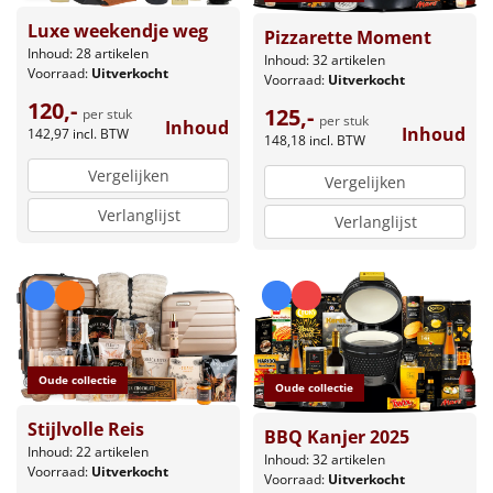
Luxe weekendje weg
Leuke
Pizzarette Moment
Inhoud: 28 artikelen
Inhoud: 32 artikelen
Voorraad:
Uitverkocht
Voorraad:
Uitverkocht
Goedkope
120,-
125,-
per stuk
per stuk
Inhoud
Inhoud
142,97
incl. BTW
Uniek
148,18
incl. BTW
Vergelijken
Vergelijken
Alle thema's
Verlanglijst
Verlanglijst
Artikel
Hitster
NIEUW
Pizzarette
Oude collectie
Oude collectie
Tas
Stijlvolle Reis
BBQ Kanjer 2025
Wake up light
Inhoud: 22 artikelen
NIEUW
Inhoud: 32 artikelen
Voorraad:
Uitverkocht
Voorraad:
Uitverkocht