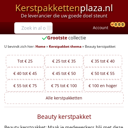
Kerstpakketten
plaza.nl
De leverancier die uw goede doel steunt
Prijzen
0
0
0
Account
Prod
Ver
W
Tot €25
Grootste
collectie
U bevindt zich hier:
Home
»
Kerstpakket thema
»
Beauty kerstpakket
€25 tot €35
€35 tot €40
Tot € 25
€ 25 tot € 35
€ 35 tot € 40
€ 40 tot € 45
€ 45 tot € 50
€ 50 tot € 55
€40 tot €45
€ 55 tot € 75
€ 75 tot € 100
€ 100 en hoger
€45 tot €50
Alle
kerstpakketten
€50 tot €55
Beauty kerstpakket
€55 tot €75
Beauty kerstpakket: Maak je medewerkers blij met deze