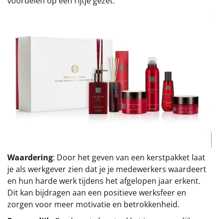
voordelen op een rijtje gezet.
Sinterklaaspakketten
Particulier
Kerstgeschenken 2026
Relatiegeschenken
Cadeaubon
Per stuk
Waardering
: Door het geven van een kerstpakket laat
Alle overige
je als werkgever zien dat je je medewerkers waardeert
en hun harde werk tijdens het afgelopen jaar erkent.
Dit kan bijdragen aan een positieve werksfeer en
zorgen voor meer motivatie en betrokkenheid.