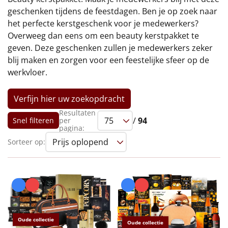
€75 tot €100
geschenken tijdens de feestdagen. Ben je op zoek naar
het perfecte kerstgeschenk voor je medewerkers?
€100 en hoger
Overweeg dan eens om een beauty kerstpakket te
geven. Deze geschenken zullen je medewerkers zeker
Alle kerstpakketten 2026
blij maken en zorgen voor een feestelijke sfeer op de
werkvloer.
Thema
Origineel
Verfijn hier uw zoekopdracht
Resultaten
/
94
Snel filteren
per
Rituals
pagina:
Sorteer op:
Luxe
Mannen
Vrouwen
Duurzaam
Oude collectie
Oude collectie