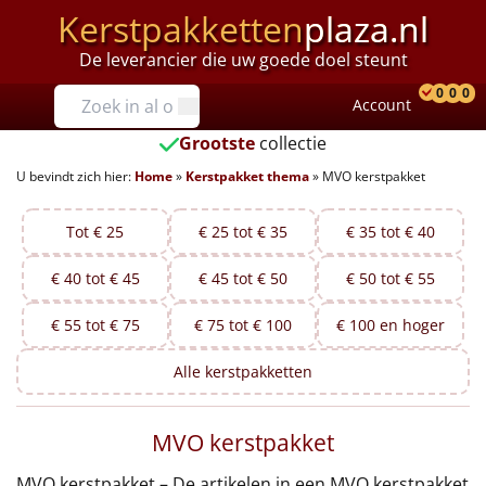
Kerstpakketten
plaza.nl
De leverancier die uw goede doel steunt
Prijzen
0
0
0
Account
Prod
Ver
W
Tot €25
Grootste
collectie
U bevindt zich hier:
Home
»
Kerstpakket thema
»
MVO kerstpakket
€25 tot €35
€35 tot €40
Tot € 25
€ 25 tot € 35
€ 35 tot € 40
€ 40 tot € 45
€ 45 tot € 50
€ 50 tot € 55
€40 tot €45
€ 55 tot € 75
€ 75 tot € 100
€ 100 en hoger
€45 tot €50
Alle
kerstpakketten
€50 tot €55
MVO kerstpakket
€55 tot €75
MVO kerstpakket – De artikelen in een MVO kerstpakket