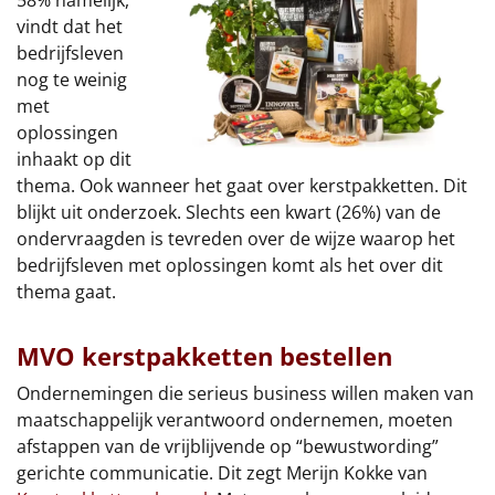
58% namelijk,
Borrelplank
vindt dat het
bedrijfsleven
Warmtekussen
NIEUW
nog te weinig
met
Slowcooker
POPULAIR
oplossingen
inhaakt op dit
Noodradio
NIEUW
thema. Ook wanneer het gaat over kerstpakketten. Dit
blijkt uit onderzoek. Slechts een kwart (26%) van de
Deken (fleece plaid)
ondervraagden is tevreden over de wijze waarop het
bedrijfsleven met oplossingen komt als het over dit
Alle artikelen
thema gaat.
Overige
MVO kerstpakketten bestellen
Ideeën
Ondernemingen die serieus business willen maken van
maatschappelijk verantwoord ondernemen, moeten
Personeel
afstappen van de vrijblijvende op “bewustwording”
gerichte communicatie. Dit zegt Merijn Kokke van
Doe het zelf