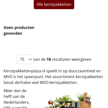
Alle kerstpakketten
Leuke
Goedkope
Geen producten
Uniek
gevonden
Alle thema's
Artikel
van de
18
resultaten weergeven
Hitster
NIEUW
Kerstpakkettenplaza.nl speelt in op duurzaamheid en
Pizzarette
MVO is het speerpunt. Het assortiment kerstpakketten
bevat derhalve veel MVO kerstpakketten.
Tas
Meer dan de
helft van de
Wake up light
NIEUW
Nederlanders,