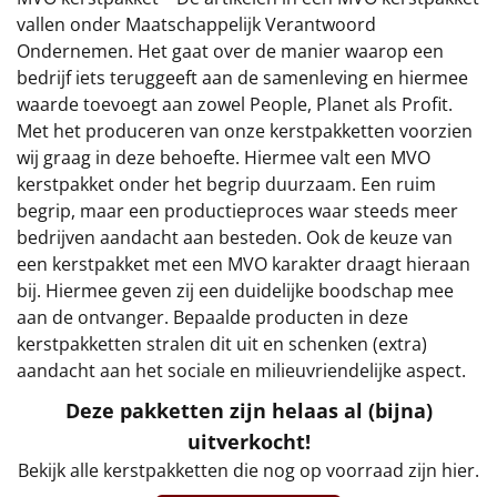
€75 tot €100
vallen onder Maatschappelijk Verantwoord
Ondernemen. Het gaat over de manier waarop een
€100 en hoger
bedrijf iets teruggeeft aan de samenleving en hiermee
waarde toevoegt aan zowel People, Planet als Profit.
Alle kerstpakketten 2026
Met het produceren van onze kerstpakketten voorzien
wij graag in deze behoefte. Hiermee valt een MVO
Thema
kerstpakket onder het begrip duurzaam. Een ruim
begrip, maar een productieproces waar steeds meer
Origineel
bedrijven aandacht aan besteden. Ook de keuze van
een kerstpakket met een MVO karakter draagt hieraan
Rituals
bij. Hiermee geven zij een duidelijke boodschap mee
aan de ontvanger. Bepaalde producten in deze
Luxe
kerstpakketten stralen dit uit en schenken (extra)
aandacht aan het sociale en milieuvriendelijke aspect.
Mannen
Deze pakketten zijn helaas al (bijna)
Vrouwen
uitverkocht!
Bekijk alle kerstpakketten die nog op voorraad zijn hier.
Duurzaam