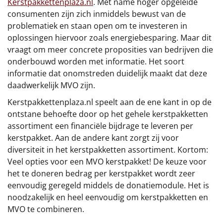
Kerstpakkettenplaza.nl
. Met name hoger opgeleide
consumenten zijn zich inmiddels bewust van de
Sinterklaaspakketten
problematiek en staan open om te investeren in
oplossingen hiervoor zoals energiebesparing. Maar dit
Particulier
vraagt om meer concrete proposities van bedrijven die
onderbouwd worden met informatie. Het soort
Kerstgeschenken 2026
informatie dat onomstreden duidelijk maakt dat deze
daadwerkelijk MVO zijn.
Relatiegeschenken
Kerstpakkettenplaza.nl speelt aan de ene kant in op de
Cadeaubon
ontstane behoefte door op het gehele kerstpakketten
assortiment een financiële bijdrage te leveren per
Per stuk
kerstpakket. Aan de andere kant zorgt zij voor
diversiteit in het kerstpakketten assortiment. Kortom:
Alle overige
Veel opties voor een MVO kerstpakket! De keuze voor
het te doneren bedrag per kerstpakket wordt zeer
eenvoudig geregeld middels de donatiemodule. Het is
noodzakelijk en heel eenvoudig om kerstpakketten en
MVO te combineren.