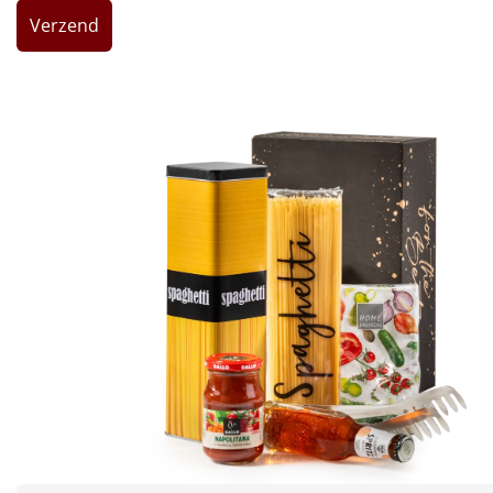
Leuke
Goedkope
Uniek
Alle thema's
Artikel
Hitster
NIEUW
Pizzarette
Tas
Wake up light
NIEUW