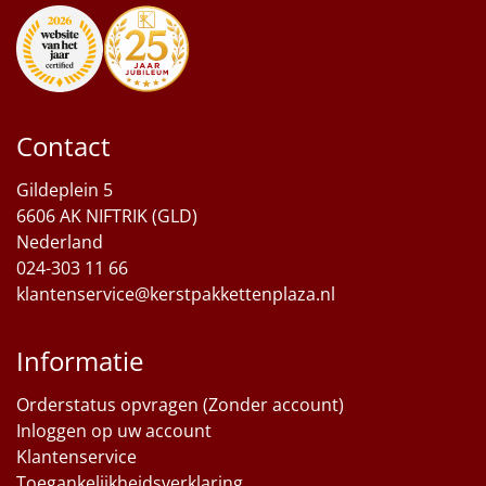
Sinterklaaspakketten
Particulier
Kerstgeschenken 2026
Contact
Gildeplein 5
Relatiegeschenken
6606 AK NIFTRIK (GLD)
Nederland
Cadeaubon
024-303 11 66
klantenservice@kerstpakkettenplaza.nl
Per stuk
Alle overige
Informatie
Orderstatus opvragen (Zonder account)
Inloggen op uw account
Klantenservice
Toegankelijkheidsverklaring