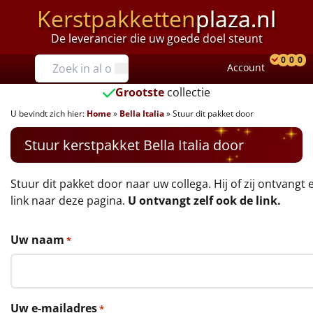
Kerstpakketten
plaza.nl
De leverancier die uw goede doel steunt
Prijzen
0
0
0
Account
Prod
Ver
W
Tot €25
Grootste
collectie
U bevindt zich hier:
Home
»
Bella Italia
»
Stuur dit pakket door
€25 tot €35
Stuur kerstpakket Bella Italia door
€35 tot €40
€40 tot €45
Stuur dit pakket door naar uw collega. Hij of zij ontvangt 
link naar deze pagina.
U ontvangt zelf ook de link.
€45 tot €50
Uw naam
*
€50 tot €55
€55 tot €75
Uw e-mailadres
*