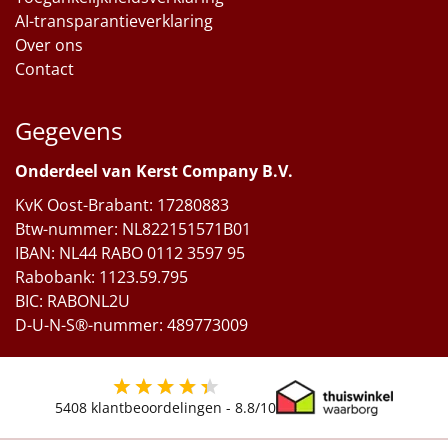
AI-transparantieverklaring
Over ons
Contact
Gegevens
Onderdeel van Kerst Company B.V.
KvK Oost-Brabant: 17280883
Btw-nummer: NL822151571B01
IBAN: NL44 RABO 0112 3597 95
Rabobank: 1123.59.795
BIC: RABONL2U
D-U-N-S®-nummer: 489773009
5408
klantbeoordelingen -
8.8
/10