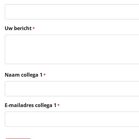
€75 tot €100
€100 en hoger
Uw bericht
*
Alle kerstpakketten 2026
Thema
Origineel
Rituals
Naam collega 1
*
Luxe
Mannen
E-mailadres collega 1
*
Vrouwen
Duurzaam