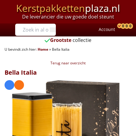
Kerstpakketten
plaza.nl
De leverancier die uw goede doel steunt
Prijzen
0
0
0
Account
Prod
Ver
W
Tot €25
Grootste
collectie
U bevindt zich hier:
Home
»
Bella Italia
€25 tot €35
Terug naar overzicht
€35 tot €40
Bella Italia
€40 tot €45
€45 tot €50
€50 tot €55
€55 tot €75