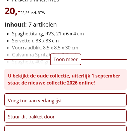
20,-
Leuke
23,
36
incl. BTW
Goedkope
Inhoud:
7 artikelen
Spaghettitang, RVS, 21 x 6 x 4 cm
Uniek
Servetten, 33 x 33 cm
Voorraadblik, 8,5 x 8,5 x 30 cm
Alle thema's
Galvanina Spritz 0.0%, 200 ml
Toon meer
Spaghetti, 400 gr
Artikel
Pastasaus, 230 gr
U bekijkt de oude collectie, uiterlijk 1 september
Verpakt in een feestelijke kerstdoos, 31 x 20 x 10 cm
Hitster
NIEUW
staat de nieuwe collectie 2026 online!
Pizzarette
Voeg toe aan verlanglijst
Tas
Stuur dit pakket door
Wake up light
NIEUW