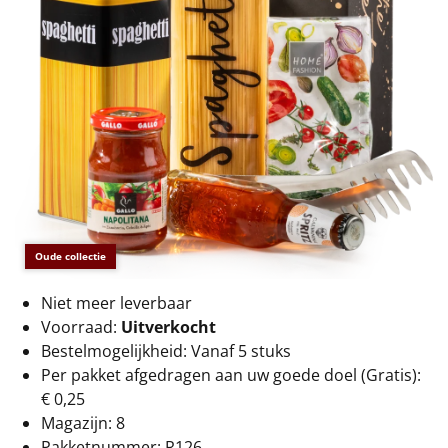
€75 tot €100
€100 en hoger
Alle kerstpakketten 2026
Thema
Origineel
Rituals
Oude collectie
Luxe
Niet meer leverbaar
Voorraad:
Uitverkocht
Mannen
Bestelmogelijkheid: Vanaf 5 stuks
Per pakket afgedragen aan uw goede doel (Gratis):
Vrouwen
€ 0,25
Magazijn: 8
Duurzaam
Pakketnummer: R126