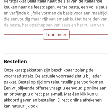
Kerstpakket Bella Italia haalt de ziel van de Italiaanse
keuken naar de feestdagen. Verse pasta, een volle saus
Sinterklaaspakketten
en verfijnde olijfolie vormen de basis voor een maaltijd
die eenvoudig maar rijk van smaak is. Het bereiden van
Particulier
de pasta, het opscheppen van saus en het ruiken van
Kerstgeschenken 2026
Toon meer
Relatiegeschenken
Cadeaubon
Bestellen
Per stuk
Onze kerstpakketten zijn beschikbaar zolang de
voorraad strekt. De actuele voorraad ziet u bij ieder
Alle overige
pakket. Bestel op tijd om teleurstelling te voorkomen.
Een vrijblijvende offerte vraagt u eenvoudig online aan
en ontvangt u direct per e-mail. Met één klik kun u
akkoord geven en bestellen. Direct online afrekenen
kan natuurlijk ook.