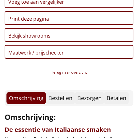
Voeg toe aan vergelijker
Borrelplank
Warmtekussen
NIEUW
Print deze pagina
Slowcooker
POPULAIR
Bekijk showrooms
Noodradio
NIEUW
Maatwerk / prijschecker
Deken (fleece plaid)
Terug naar overzicht
Alle artikelen
Overige
Omschrijving
Bestellen
Bezorgen
Betalen
Ideeën
Omschrijving:
Personeel
De essentie van Italiaanse smaken
Doe het zelf