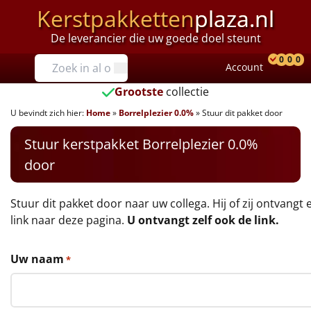
Kerstpakketten
plaza.nl
De leverancier die uw goede doel steunt
Prijzen
0
0
0
Account
Prod
Ver
W
Tot €25
Grootste
collectie
U bevindt zich hier:
Home
»
Borrelplezier 0.0%
»
Stuur dit pakket door
€25 tot €35
Stuur kerstpakket Borrelplezier 0.0%
€35 tot €40
door
€40 tot €45
Stuur dit pakket door naar uw collega. Hij of zij ontvangt 
€45 tot €50
link naar deze pagina.
U ontvangt zelf ook de link.
€50 tot €55
Uw naam
*
€55 tot €75