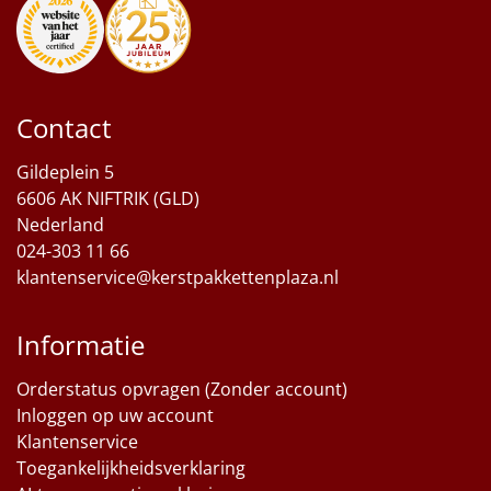
Sinterklaaspakketten
Particulier
Contact
Kerstgeschenken 2026
Gildeplein 5
Relatiegeschenken
6606 AK NIFTRIK (GLD)
Nederland
Cadeaubon
024-303 11 66
klantenservice@kerstpakkettenplaza.nl
Per stuk
Informatie
Alle overige
Orderstatus opvragen (Zonder account)
Inloggen op uw account
Klantenservice
Toegankelijkheidsverklaring