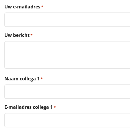
€75 tot €100
Uw e-mailadres
*
€100 en hoger
Alle kerstpakketten 2026
Uw bericht
*
Thema
Origineel
Rituals
Naam collega 1
*
Luxe
Mannen
E-mailadres collega 1
*
Vrouwen
Duurzaam