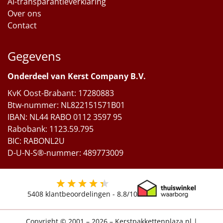
AI-transparantieverklaring
Over ons
Contact
Gegevens
Onderdeel van Kerst Company B.V.
KvK Oost-Brabant: 17280883
Btw-nummer: NL822151571B01
IBAN: NL44 RABO 0112 3597 95
Rabobank: 1123.59.795
BIC: RABONL2U
D-U-N-S®-nummer: 489773009
5408
klantbeoordelingen -
8.8
/10
Copyright © 2001 – 2026 – Kerstpakkettenplaza.nl
|