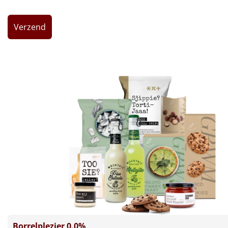
Leuke
Goedkope
Uniek
Alle thema's
Artikel
Hitster
NIEUW
Pizzarette
Tas
Wake up light
NIEUW
Borrelplezier 0.0%