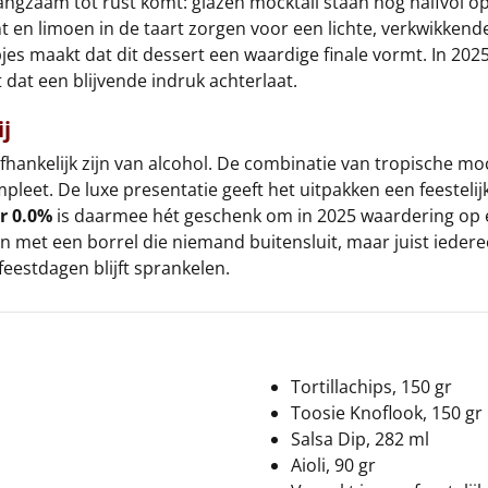
angzaam tot rust komt: glazen mocktail staan nog halfvol op
t en limoen in de taart zorgen voor een lichte, verkwikkende 
jes maakt dat dit dessert een waardige finale vormt. In 20
 dat een blijvende indruk achterlaat.
ij
afhankelijk zijn van alcohol. De combinatie van tropische moc
pleet. De luxe presentatie geeft het uitpakken een feesteli
r 0.0%
is daarmee hét geschenk om in 2025 waardering op een
den met een borrel die niemand buitensluit, maar juist ied
eestdagen blijft sprankelen.
Tortillachips, 150 gr
Toosie Knoflook, 150 gr
Salsa Dip, 282 ml
Aioli, 90 gr