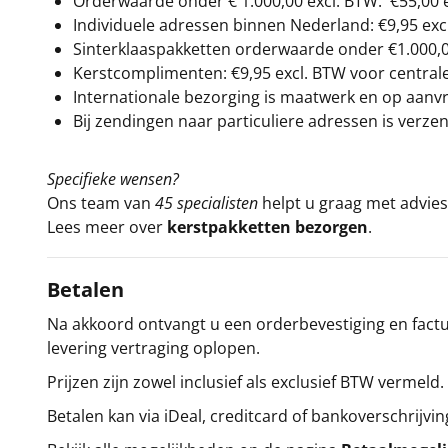
Orderwaarde onder €
1.000,00
excl. BTW.
€55,00 
Individuele adressen binnen Nederland: €9,95 exc
Sinterklaaspakketten orderwaarde onder €
1.000,
Kerstcomplimenten: €9,95 excl. BTW voor centrale 
Internationale bezorging is maatwerk en op aanvraa
Bij zendingen naar particuliere adressen is verzen
Specifieke wensen?
Ons team van
45 specialisten
helpt u graag met advies 
Lees meer over
kerstpakketten bezorgen
.
Betalen
Na akkoord ontvangt u een orderbevestiging en factuu
levering vertraging oplopen.
Prijzen zijn zowel inclusief als exclusief BTW vermeld.
Betalen kan via iDeal, creditcard of bankoverschrijvin