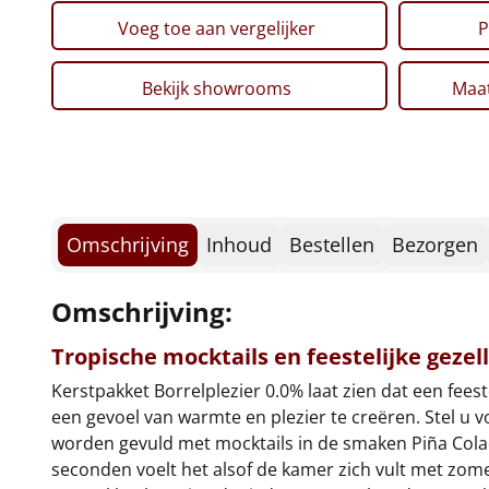
Voeg toe aan vergelijker
P
Bekijk showrooms
Maat
Omschrijving
Inhoud
Bestellen
Bezorgen
Omschrijving:
Tropische mocktails en feestelijke gezel
Kerstpakket Borrelplezier 0.0% laat zien dat een fee
een gevoel van warmte en plezier te creëren. Stel u
worden gevuld met mocktails in de smaken Piña Colad
seconden voelt het alsof de kamer zich vult met zom