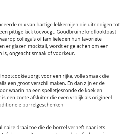
ceerde mix van hartige lekkernijen die uitnodigen tot
een pittige kick toevoegt. Goudbruine knoflooktoast
waarop collega’s of familieleden hun favoriete
nken er glazen mocktail, wordt er gelachen om een
en is, ongeacht smaak of voorkeur.
nootcookie zorgt voor een rijke, volle smaak die
ails een groot verschil maken. En dan zijn er de
 voor waarin na een spelletjesronde de koek en
en zoete afsluiter die even vrolijk als origineel
raditionele borrelgeschenken.
inaire draai toe die de borrel verheft naar iets