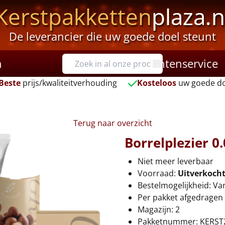
Kerstpakketten
plaza.n
De leverancier die uw goede doel steunt
n
Klantenservice
Beste
prijs/kwaliteitverhouding
Kosteloos
uw goede do
Terug naar overzicht
Borrelplezier 0
Niet meer leverbaar
Voorraad:
Uitverkoch
Bestelmogelijkheid: Va
Per pakket afgedragen 
Magazijn: 2
Pakketnummer: KERST