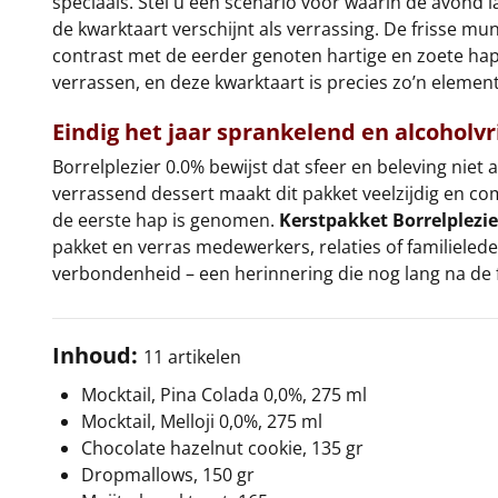
speciaals. Stel u een scenario voor waarin de avond l
de kwarktaart verschijnt als verrassing. De frisse mun
contrast met de eerder genoten hartige en zoete hap
verrassen, en deze kwarktaart is precies zo’n element
Eindig het jaar sprankelend en alcoholvr
Borrelplezier 0.0% bewijst dat sfeer en beleving niet 
verrassend dessert maakt dit pakket veelzijdig en com
de eerste hap is genomen.
Kerstpakket Borrelplezie
pakket en verras medewerkers, relaties of familiele
verbondenheid – een herinnering die nog lang na de f
Inhoud:
11 artikelen
Mocktail, Pina Colada 0,0%, 275 ml
Mocktail, Melloji 0,0%, 275 ml
Chocolate hazelnut cookie, 135 gr
Dropmallows, 150 gr