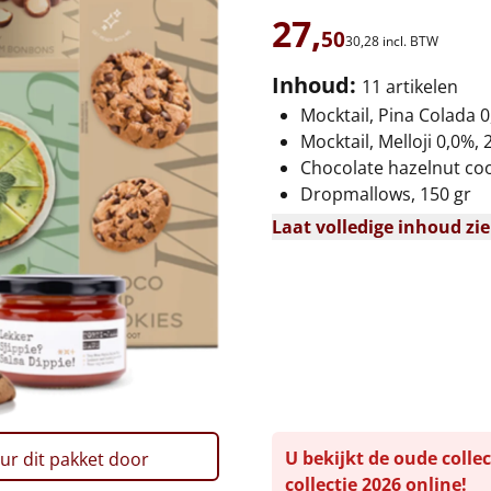
27,
50
30,
28
incl. BTW
Inhoud:
11 artikelen
Mocktail, Pina Colada 0
Mocktail, Melloji 0,0%, 
Chocolate hazelnut coo
Dropmallows, 150 gr
Laat volledige inhoud zi
U bekijkt de oude collec
ur dit pakket door
collectie 2026 online!