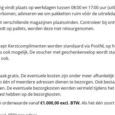
g vindt plaats op werkdagen tussen 08:00 en 17:00 uur (uitl
oorkomen, adviseren we om pakketten ruim vóór de uitreikd
t verschillende magazijnen plaatsvinden. Controleer bij ontv
iedt op pallets, worden deze niet retourgenomen.
cept
Kerstcomplimenten
worden standaard via PostNL op h
s is ook mogelijk. De voucher met geschenkenvelop wordt sta
 ook.
ak gratis. De eventuele kosten zijn onder meer afhankelijk
op één of meerdere adressen dienen te bezorgen. Ook besta
gen. De eventuele bezorgkosten worden vermeld tijdens het be
loed hebben op de bezorgkosten.
en orderwaarde vanaf
€1.000,00 excl. BTW.
Als het één soort