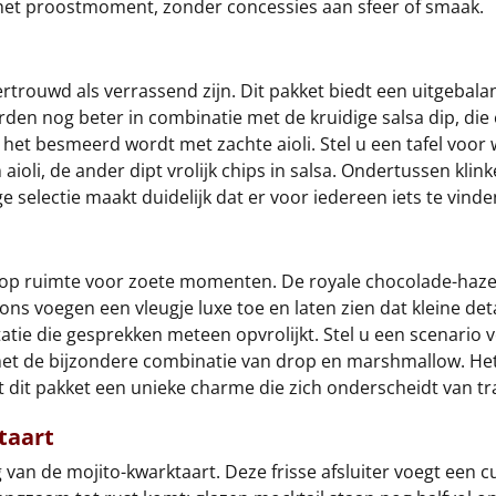
 het proostmoment, zonder concessies aan sfeer of smaak.
rtrouwd als verrassend zijn. Dit pakket biedt een uitgebalan
den nog beter in combinatie met de kruidige salsa dip, die 
 het besmeerd wordt met zachte aioli. Stel u een tafel voor 
aioli, de ander dipt vrolijk chips in salsa. Ondertussen kli
e selectie maakt duidelijk dat er voor iedereen iets te vind
olop ruimte voor zoete momenten. De royale chocolade-hazel
bons voegen een vleugje luxe toe en laten zien dat kleine det
tatie die gesprekken meteen opvrolijkt. Stel u een scenario
 de bijzondere combinatie van drop en marshmallow. Het is e
gt dit pakket een unieke charme die zich onderscheidt van t
taart
van de mojito-kwarktaart. Deze frisse afsluiter voegt een cul