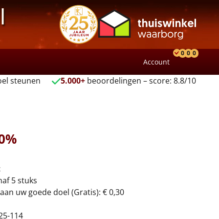
l
0
0
0
Account
Product
Verlang
Wink
el steunen
5.000+
beoordelingen – score: 8.8/10
.0%
t
naf 5 stuks
aan uw goede doel (Gratis): € 0,30
25-114