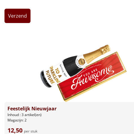
Leuke
Goedkope
Uniek
Alle thema's
Artikel
Hitster
NIEUW
Pizzarette
Tas
Feestelijk Nieuwjaar
Inhoud : 3 artikel(en)
Magazijn: 2
Wake up light
NIEUW
12,50
per stuk