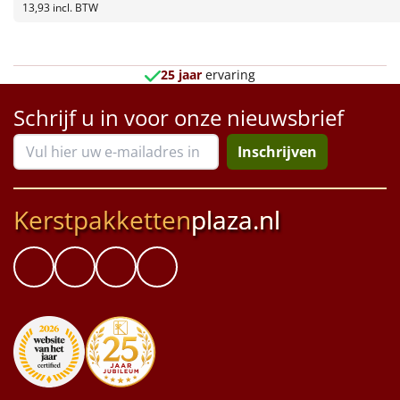
Borrelplank
13,93
incl. BTW
Warmtekussen
NIEUW
25 jaar
ervaring
Slowcooker
POPULAIR
Schrijf u in voor onze nieuwsbrief
Noodradio
NIEUW
Inschrijven
Deken (fleece plaid)
Kerstpakketten
plaza.nl
Alle artikelen
Overige
Ideeën
Personeel
Doe het zelf