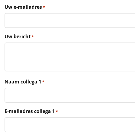
€75 tot €100
Uw e-mailadres
*
€100 en hoger
Alle kerstpakketten 2026
Uw bericht
*
Thema
Origineel
Rituals
Naam collega 1
*
Luxe
Mannen
E-mailadres collega 1
*
Vrouwen
Duurzaam