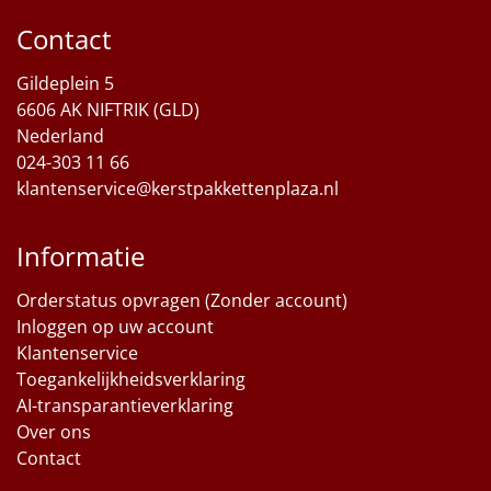
Contact
Sinterklaaspakketten
Gildeplein 5
Particulier
6606 AK NIFTRIK (GLD)
Nederland
Kerstgeschenken 2026
024-303 11 66
klantenservice@kerstpakkettenplaza.nl
Relatiegeschenken
Cadeaubon
Informatie
Per stuk
Orderstatus opvragen (Zonder account)
Inloggen op uw account
Klantenservice
Alle overige
Toegankelijkheidsverklaring
AI-transparantieverklaring
Over ons
Contact