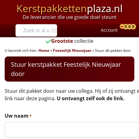
Kerstpakketten
plaza.nl
De leverancier die uw goede doel steunt
Prijzen
0
0
0
Account
Prod
Ver
W
Tot €25
Grootste
collectie
U bevindt zich hier:
Home
»
Feestelijk Nieuwjaar
»
Stuur dit pakket door
€25 tot €35
Stuur kerstpakket Feestelijk Nieuwjaar
€35 tot €40
door
€40 tot €45
Stuur dit pakket door naar uw collega. Hij of zij ontvangt 
€45 tot €50
link naar deze pagina.
U ontvangt zelf ook de link.
€50 tot €55
Uw naam
*
€55 tot €75