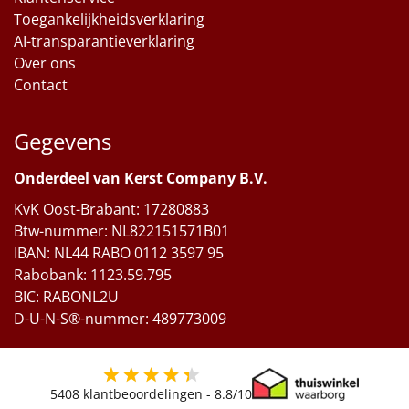
Toegankelijkheidsverklaring
AI-transparantieverklaring
Over ons
Contact
Gegevens
Onderdeel van Kerst Company B.V.
KvK Oost-Brabant: 17280883
Btw-nummer: NL822151571B01
IBAN: NL44 RABO 0112 3597 95
Rabobank: 1123.59.795
BIC: RABONL2U
D-U-N-S®-nummer: 489773009
5408
klantbeoordelingen -
8.8
/10