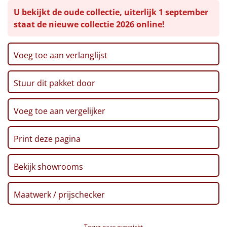
U bekijkt de oude collectie, uiterlijk 1 september
Leuke
staat de nieuwe collectie 2026 online!
Goedkope
Voeg toe aan verlanglijst
Uniek
Stuur dit pakket door
Alle thema's
Artikel
Voeg toe aan vergelijker
Hitster
NIEUW
Print deze pagina
Pizzarette
Bekijk showrooms
Tas
Maatwerk / prijschecker
Wake up light
NIEUW
Terug naar overzicht