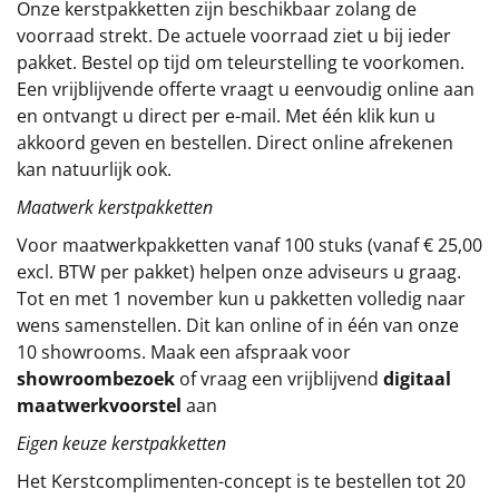
Onze kerstpakketten zijn beschikbaar zolang de
voorraad strekt. De actuele voorraad ziet u bij ieder
Sinterklaaspakketten
pakket. Bestel op tijd om teleurstelling te voorkomen.
Een vrijblijvende offerte vraagt u eenvoudig online aan
Particulier
en ontvangt u direct per e-mail. Met één klik kun u
akkoord geven en bestellen. Direct online afrekenen
Kerstgeschenken 2026
kan natuurlijk ook.
Relatiegeschenken
Maatwerk kerstpakketten
Voor maatwerkpakketten vanaf 100 stuks (vanaf € 25,00
Cadeaubon
excl. BTW per pakket) helpen onze adviseurs u graag.
Tot en met 1 november kun u pakketten volledig naar
Per stuk
wens samenstellen. Dit kan online of in één van onze
10 showrooms. Maak een afspraak voor
Alle overige
showroombezoek
of vraag een vrijblijvend
digitaal
maatwerkvoorstel
aan
Eigen keuze kerstpakketten
Het
Kerstcomplimenten
-concept
is te bestellen tot 20