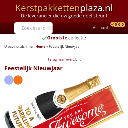
Kerstpakketten
plaza.nl
De leverancier die uw goede doel steunt
Prijzen
0
0
0
Account
Prod
Ver
W
Tot €25
Grootste
collectie
U bevindt zich hier:
Home
»
Feestelijk Nieuwjaar
€25 tot €35
Terug naar overzicht
€35 tot €40
Feestelijk Nieuwjaar
€40 tot €45
€45 tot €50
€50 tot €55
€55 tot €75