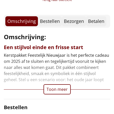
Borrelplank
Warmtekussen
NIEUW
Omschrijving
Bestellen
Bezorgen
Betalen
Slowcooker
POPULAIR
Omschrijving:
Noodradio
NIEUW
Een stijlvol einde en frisse start
Deken (fleece plaid)
Kerstpakket Feestelijk Nieuwjaar is het perfecte cadeau
om 2025 af te sluiten en tegelijkertijd vooruit te kijken
Alle artikelen
naar alles wat komen gaat. Dit pakket combineert
feestelijkheid, smaak en symboliek in één stijlvol
Overige
geheel. Stel u een scenario voor: het oude jaar loopt
Ideeën
Toon meer
Personeel
Bestellen
Doe het zelf