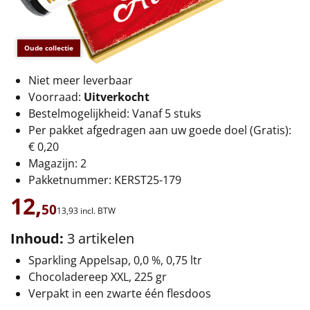
€75 tot €100
€100 en hoger
Oude collectie
Alle kerstpakketten 2026
Niet meer leverbaar
Voorraad:
Uitverkocht
Thema
Bestelmogelijkheid: Vanaf 5 stuks
Per pakket afgedragen aan uw goede doel (Gratis):
Origineel
€ 0,20
Magazijn: 2
Rituals
Pakketnummer: KERST25-179
12,
Luxe
50
13,
93
incl. BTW
Mannen
Inhoud:
3 artikelen
Sparkling Appelsap, 0,0 %, 0,75 ltr
Vrouwen
Chocoladereep XXL, 225 gr
Verpakt in een zwarte één flesdoos
Duurzaam