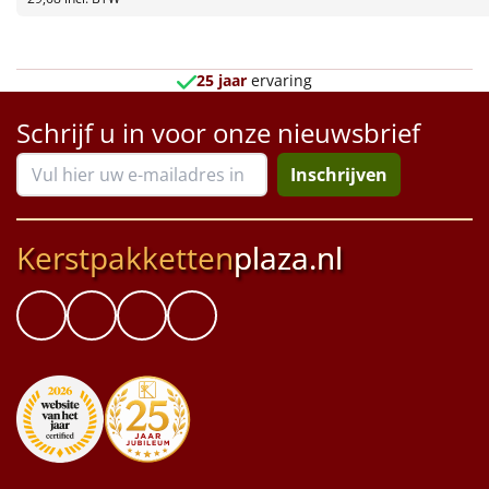
Borrelplank
Warmtekussen
NIEUW
25 jaar
ervaring
Slowcooker
POPULAIR
Schrijf u in voor onze nieuwsbrief
Noodradio
NIEUW
Inschrijven
Deken (fleece plaid)
Kerstpakketten
plaza.nl
Alle artikelen
Overige
Ideeën
Personeel
Doe het zelf