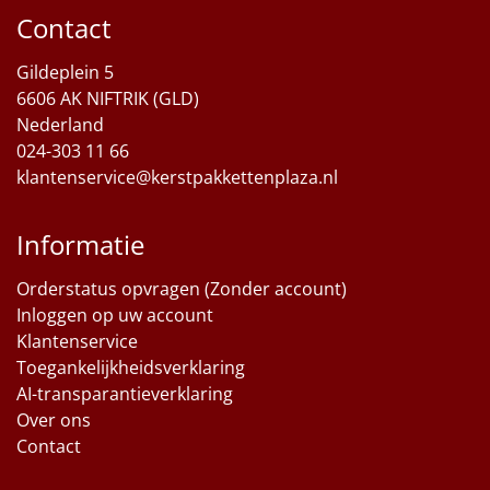
Contact
Sinterklaaspakketten
Gildeplein 5
Particulier
6606 AK NIFTRIK (GLD)
Nederland
Kerstgeschenken 2026
024-303 11 66
klantenservice@kerstpakkettenplaza.nl
Relatiegeschenken
Informatie
Cadeaubon
Orderstatus opvragen (Zonder account)
Per stuk
Inloggen op uw account
Klantenservice
Alle overige
Toegankelijkheidsverklaring
AI-transparantieverklaring
Over ons
Contact