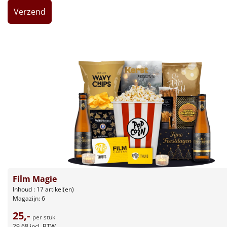
Leuke
Goedkope
Uniek
Alle thema's
Artikel
Hitster
NIEUW
Pizzarette
Film Magie
Tas
Inhoud : 17 artikel(en)
Magazijn: 6
Wake up light
NIEUW
25,-
per stuk
29,68
incl. BTW