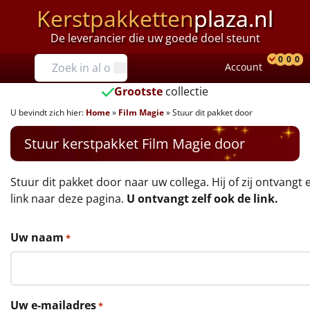
Kerstpakketten
plaza.nl
De leverancier die uw goede doel steunt
Prijzen
0
0
0
Account
Prod
Ver
W
Tot €25
Grootste
collectie
U bevindt zich hier:
Home
»
Film Magie
»
Stuur dit pakket door
€25 tot €35
Stuur kerstpakket Film Magie door
€35 tot €40
€40 tot €45
Stuur dit pakket door naar uw collega. Hij of zij ontvangt 
link naar deze pagina.
U ontvangt zelf ook de link.
€45 tot €50
Uw naam
*
€50 tot €55
€55 tot €75
Uw e-mailadres
*