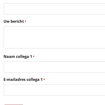
€75 tot €100
€100 en hoger
Uw bericht
*
Alle kerstpakketten 2026
Thema
Origineel
Rituals
Naam collega 1
*
Luxe
Mannen
E-mailadres collega 1
*
Vrouwen
Duurzaam