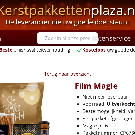
Kerstpakketten
plaza.n
De leverancier die uw goede doel steunt
n
Klantenservice
Beste
prijs/kwaliteitverhouding
Kosteloos
uw goede do
Terug naar overzicht
Film Magie
Niet meer leverbaar
Voorraad:
Uitverkoch
Bestelmogelijkheid: Va
Per pakket afgedragen 
Magazijn: 6
Pakketnummer: CP678