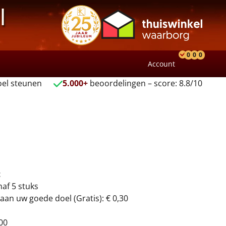
l
0
0
0
Account
Product
Verlang
Wink
el steunen
5.000+
beoordelingen – score: 8.8/10
t
naf 5 stuks
aan uw goede doel (Gratis): € 0,30
00