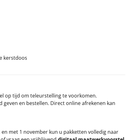
ke kerstdoos
el op tijd om teleurstelling te voorkomen.
rd geven en bestellen. Direct online afrekenen kan
t en met 1 november kun u pakketten volledig naar
k
of vraag een vrijblijvend
digitaal maatwerkvoorstel