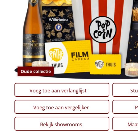
Oude collectie
Voeg toe aan verlanglijst
Stu
Voeg toe aan vergelijker
P
Bekijk showrooms
Maat