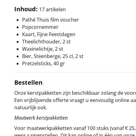
Inhoud:
17 artikelen
Pathé Thuis film voucher
Popcornemmer
Kaart, Fijne Feestdagen
Theelichthouder, 2 st
Waxinelichtje, 2 st
Bier, Steenberge, 25 cl, 2 st
Pretzelsticks, 40 gr
Bestellen
Onze kerstpakketten zijn beschikbaar zolang de voorra
Een vrijblijvende offerte vraagt u eenvoudig online a
natuurlijk ook.
Maatwerk kerstpakketten
Voor maatwerkpakketten vanaf 100 stuks (vanaf € 25,
wens samenstellen. Dit kan online of in één van on