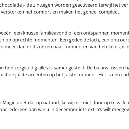
chocolade – de zintuigen worden geactiveerd terwijl het ve
Ze versterken het comfort en maken het geheel compleet.
weeën, een knusse familieavond of een ontspannen moment m
ch op oprechte momenten. Een gedeelde lach, een ontroerde
sen meer dan ooit zoeken naar momenten van betekenis, is 
 in hoe zorgvuldig alles is samengesteld. De balans tussen 
ist de juiste accenten op het juiste moment. Het is een cad
 Magie doet dat op natuurlijke wijze – niet door op te valle
oor iedereen aan wie u in december iets extra’s wilt meege