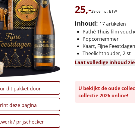
25,-
29,
68
incl. BTW
Inhoud:
17 artikelen
Pathé Thuis film vouch
Popcornemmer
Kaart, Fijne Feestdage
Theelichthouder, 2 st
Laat volledige inhoud zi
U bekijkt de oude collec
ur dit pakket door
collectie 2026 online!
rint deze pagina
werk / prijschecker