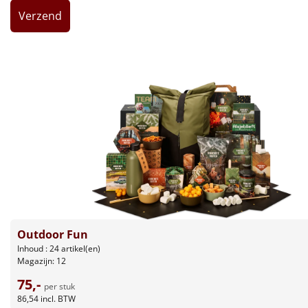
Leuke
Goedkope
Uniek
Alle thema's
Artikel
Hitster
NIEUW
Pizzarette
Outdoor Fun
Tas
Inhoud : 24 artikel(en)
Magazijn: 12
Wake up light
75,-
NIEUW
per stuk
86,54
incl. BTW