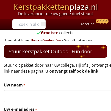
Kerstpakketten
plaza.nl
De leverancier die uw goede doel steunt
Prijzen
0
0
0
Account
Prod
Ver
W
Tot €25
Grootste
collectie
U bevindt zich hier:
Home
»
Outdoor Fun
»
Stuur dit pakket door
€25 tot €35
Stuur kerstpakket Outdoor Fun door
€35 tot €40
€40 tot €45
Stuur dit pakket door naar uw collega. Hij of zij ontvangt 
link naar deze pagina.
U ontvangt zelf ook de link.
€45 tot €50
Uw naam
*
€50 tot €55
€55 tot €75
Uw e-mailadres
*