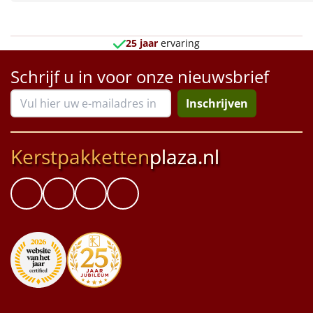
Borrelplank
Warmtekussen
NIEUW
25 jaar
ervaring
Slowcooker
Schrijf u in voor onze nieuwsbrief
POPULAIR
Inschrijven
Noodradio
NIEUW
Deken (fleece plaid)
Kerstpakketten
plaza.nl
Alle artikelen
Overige
Ideeën
Personeel
Doe het zelf