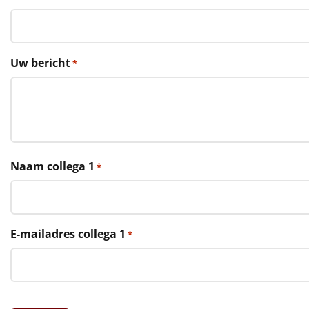
€75 tot €100
€100 en hoger
Uw bericht
*
Alle kerstpakketten 2026
Thema
Origineel
Rituals
Naam collega 1
*
Luxe
Mannen
E-mailadres collega 1
*
Vrouwen
Duurzaam