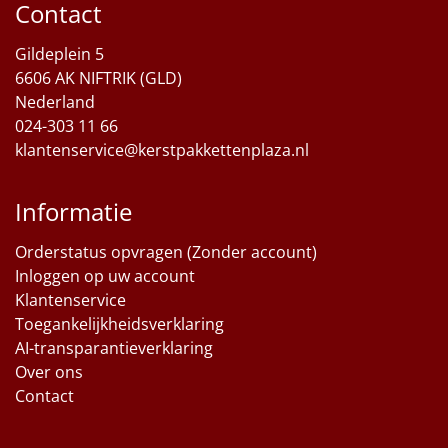
Contact
Sinterklaaspakketten
Gildeplein 5
6606 AK NIFTRIK (GLD)
Particulier
Nederland
024-303 11 66
Kerstgeschenken 2026
klantenservice@kerstpakkettenplaza.nl
Relatiegeschenken
Informatie
Cadeaubon
Orderstatus opvragen (Zonder account)
Per stuk
Inloggen op uw account
Klantenservice
Alle overige
Toegankelijkheidsverklaring
AI-transparantieverklaring
Over ons
Contact