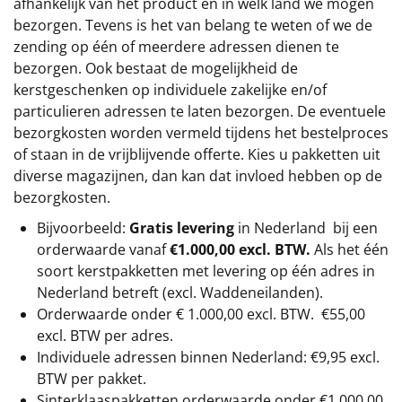
afhankelijk van het product en in welk land we mogen
bezorgen. Tevens is het van belang te weten of we de
zending op één of meerdere adressen dienen te
bezorgen. Ook bestaat de mogelijkheid de
kerstgeschenken op individuele zakelijke en/of
particulieren adressen te laten bezorgen. De eventuele
bezorgkosten worden vermeld tijdens het bestelproces
of staan in de vrijblijvende offerte. Kies u pakketten uit
diverse magazijnen, dan kan dat invloed hebben op de
bezorgkosten.
Bijvoorbeeld:
Gratis levering
in Nederland bij een
orderwaarde vanaf
€1.000,00 excl. BTW.
Als het één
soort kerstpakketten met levering op één adres in
Nederland betreft (excl. Waddeneilanden).
Orderwaarde onder €
1.000,00
excl. BTW.
€55,00
excl. BTW
per adres.
Individuele adressen binnen Nederland: €9,95 excl.
BTW per pakket.
Sinterklaaspakketten orderwaarde onder €
1.000,00