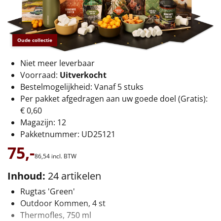
€75 tot €100
€100 en hoger
Oude collectie
Alle kerstpakketten 2026
Niet meer leverbaar
Thema
Voorraad:
Uitverkocht
Bestelmogelijkheid: Vanaf 5 stuks
Origineel
Per pakket afgedragen aan uw goede doel (Gratis):
€ 0,60
Rituals
Magazijn: 12
Pakketnummer: UD25121
Luxe
75,-
86,
54
incl. BTW
Mannen
Inhoud:
24 artikelen
Vrouwen
Rugtas 'Green'
Outdoor Kommen, 4 st
Duurzaam
Thermofles, 750 ml