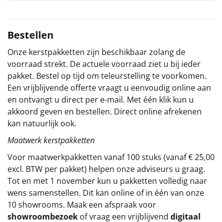
Sinterklaaspakketten
Bestellen
Particulier
Onze kerstpakketten zijn beschikbaar zolang de
Kerstgeschenken 2026
voorraad strekt. De actuele voorraad ziet u bij ieder
pakket. Bestel op tijd om teleurstelling te voorkomen.
Relatiegeschenken
Een vrijblijvende offerte vraagt u eenvoudig online aan
en ontvangt u direct per e-mail. Met één klik kun u
Cadeaubon
akkoord geven en bestellen. Direct online afrekenen
kan natuurlijk ook.
Per stuk
Maatwerk kerstpakketten
Voor maatwerkpakketten vanaf 100 stuks (vanaf € 25,00
Alle overige
excl. BTW per pakket) helpen onze adviseurs u graag.
Tot en met 1 november kun u pakketten volledig naar
wens samenstellen. Dit kan online of in één van onze
10 showrooms. Maak een afspraak voor
showroombezoek
of vraag een vrijblijvend
digitaal