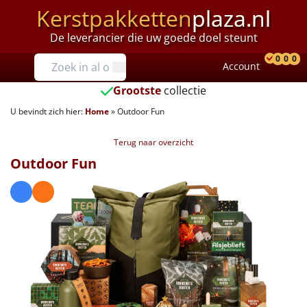
Kerstpakketten
plaza.nl
De leverancier die uw goede doel steunt
Prijzen
0
0
0
Account
Prod
Ver
W
Tot €25
Grootste
collectie
U bevindt zich hier:
Home
»
Outdoor Fun
€25 tot €35
Terug naar overzicht
€35 tot €40
Outdoor Fun
€40 tot €45
€45 tot €50
€50 tot €55
€55 tot €75