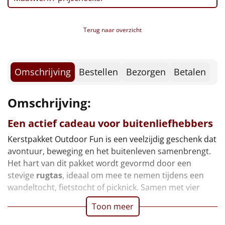
Borrelplank
Warmtekussen
NIEUW
Terug naar overzicht
Slowcooker
POPULAIR
Omschrijving
Bestellen
Bezorgen
Betalen
Noodradio
NIEUW
Omschrijving:
Deken (fleece plaid)
Een actief cadeau voor buitenliefhebbers
Alle artikelen
Kerstpakket Outdoor Fun is een veelzijdig geschenk dat
Overige
avontuur, beweging en het buitenleven samenbrengt.
Het hart van dit pakket wordt gevormd door een
Ideeën
stevige
rugtas
, ideaal om mee te nemen tijdens een
wandeltocht, fietstocht of picknick. Samen met vier
Personeel
Toon meer
Doe het zelf