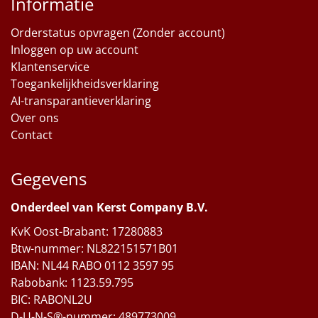
Informatie
Orderstatus opvragen (Zonder account)
Inloggen op uw account
Klantenservice
Toegankelijkheidsverklaring
AI-transparantieverklaring
Over ons
Contact
Gegevens
Onderdeel van Kerst Company B.V.
KvK Oost-Brabant: 17280883
Btw-nummer: NL822151571B01
IBAN: NL44 RABO 0112 3597 95
Rabobank: 1123.59.795
BIC: RABONL2U
D-U-N-S®-nummer: 489773009