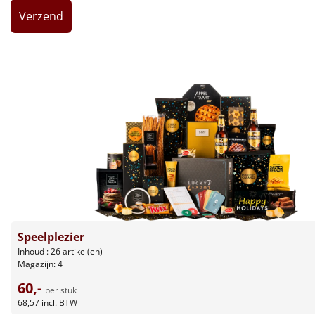
Leuke
Goedkope
Uniek
Alle thema's
Artikel
Hitster
NIEUW
Pizzarette
Speelplezier
Inhoud : 26 artikel(en)
Tas
Magazijn: 4
60,-
Wake up light
NIEUW
per stuk
68,57
incl. BTW