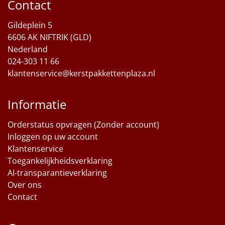
Contact
Sinterklaaspakketten
Gildeplein 5
6606 AK NIFTRIK (GLD)
Particulier
Nederland
024-303 11 66
Kerstgeschenken 2026
klantenservice@kerstpakkettenplaza.nl
Relatiegeschenken
Informatie
Cadeaubon
Orderstatus opvragen (Zonder account)
Inloggen op uw account
Per stuk
Klantenservice
Toegankelijkheidsverklaring
Alle overige
AI-transparantieverklaring
Over ons
Contact