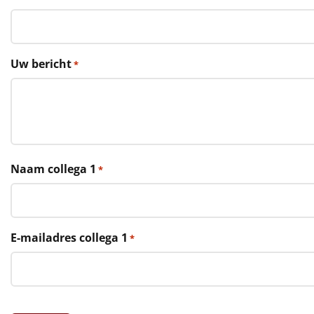
€75 tot €100
€100 en hoger
Uw bericht
*
Alle kerstpakketten 2026
Thema
Origineel
Rituals
Naam collega 1
*
Luxe
Mannen
E-mailadres collega 1
*
Vrouwen
Duurzaam