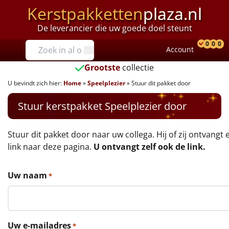
Kerstpakketten
plaza.nl
De leverancier die uw goede doel steunt
Prijzen
0
0
0
Account
Prod
Ver
W
Tot €25
Grootste
collectie
U bevindt zich hier:
Home
»
Speelplezier
»
Stuur dit pakket door
€25 tot €35
Stuur kerstpakket Speelplezier door
€35 tot €40
€40 tot €45
Stuur dit pakket door naar uw collega. Hij of zij ontvangt 
link naar deze pagina.
U ontvangt zelf ook de link.
€45 tot €50
Uw naam
*
€50 tot €55
€55 tot €75
Uw e-mailadres
*