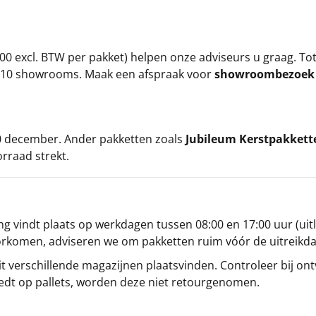
00 excl. BTW per pakket) helpen onze adviseurs u graag. To
ze 10 showrooms. Maak een afspraak voor
showroombezoe
 20 december. Ander pakketten zoals
Jubileum Kerstpakkett
orraad strekt.
g vindt plaats op werkdagen tussen 08:00 en 17:00 uur (uitl
oorkomen, adviseren we om pakketten ruim vóór de uitreikd
t verschillende magazijnen plaatsvinden. Controleer bij ontv
iedt op pallets, worden deze niet retourgenomen.