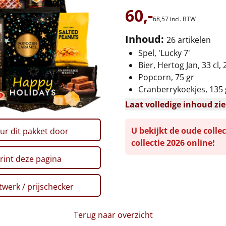
60,-
68,
57
incl. BTW
Inhoud:
26 artikelen
Spel, 'Lucky 7'
Bier, Hertog Jan, 33 cl, 
Popcorn, 75 gr
Cranberrykoekjes, 135 
Laat volledige inhoud zi
U bekijkt de oude collec
ur dit pakket door
collectie 2026 online!
rint deze pagina
werk / prijschecker
Terug naar overzicht