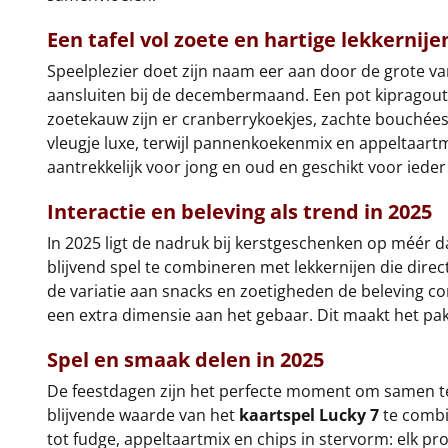
Een tafel vol zoete en hartige lekkernije
Speelplezier doet zijn naam eer aan door de grote varia
aansluiten bij de decembermaand. Een pot kipragout 
zoetekauw zijn er cranberrykoekjes, zachte bouchées
vleugje luxe, terwijl pannenkoekenmix en appeltaartm
aantrekkelijk voor jong en oud en geschikt voor ied
Interactie en beleving als trend in 2025
In 2025 ligt de nadruk bij kerstgeschenken op méér da
blijvend spel te combineren met lekkernijen die direc
de variatie aan snacks en zoetigheden de beleving co
een extra dimensie aan het gebaar. Dit maakt het pakk
Spel en smaak delen in 2025
De feestdagen zijn het perfecte moment om samen te
blijvende waarde van het
kaartspel Lucky 7
te combi
tot fudge, appeltaartmix en chips in stervorm: elk pro