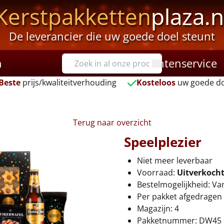
Kerstpakketten
plaza.n
De leverancier die uw goede doel steunt
n
Klantenservice
Beste
prijs/kwaliteitverhouding
Kosteloos
uw goede do
Terug naar overzicht
Speelplezier
Niet meer leverbaar
Voorraad:
Uitverkoch
Bestelmogelijkheid: Va
Per pakket afgedragen 
Magazijn: 4
Pakketnummer: DW45