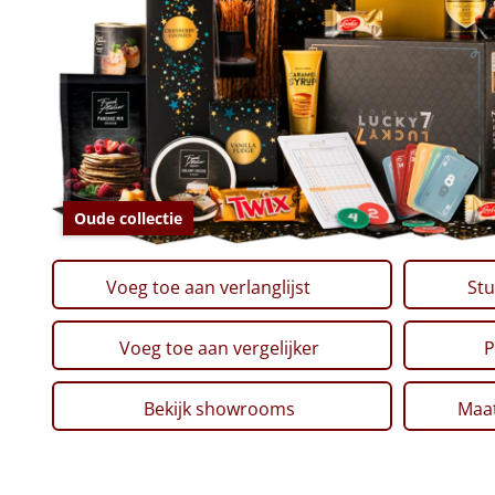
Oude collectie
Voeg toe aan verlanglijst
Stu
Voeg toe aan vergelijker
P
Bekijk showrooms
Maat