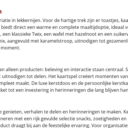
n
tie in lekkernijen. Voor de hartige trek zijn er toastjes, ka
biedt direct een warme en complete maaltijdoptie, ideaal v
, een klassieke Twix, een wafel met hazelnoot en een suiker
ix, aangevuld met karamelstroop, uitnodigen tot gezamenlij
er moment.
n alleen producten: beleving en interactie staan centraal. S
t uitnodigen tot delen. Het kaartspel creëert momenten van 
mpleet maakt. De luxe kerstdoos en de persoonlijke kerstkaa
et tot een investering in herinneringen die lang blijven ha
 genieten, verhalen te delen en herinneringen te maken. K
neren met een rijk gevulde selectie snacks, zoetigheden en 
duct draagt bij aan de feestelijke ervaring. Voor organisatie