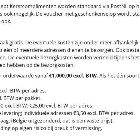
cept
Kerstcomplimenten
worden standaard via PostNL op h
s is ook mogelijk. De voucher met geschenkenvelop wordt sta
 ook.
ak gratis. De eventuele kosten zijn onder meer afhankelijk
op één of meerdere adressen dienen te bezorgen. Ook besta
gen. De eventuele bezorgkosten worden vermeld tijdens het be
loed hebben op de bezorgkosten.
en orderwaarde vanaf
€1.000,00 excl. BTW.
Als het één soort
excl. BTW
per adres.
l. BTW per pakket.
00
excl. BTW: €25,00 excl. BTW per adres.
levering; individuele adressen €3,50 excl. BTW per adres.
g. (België uitgezonderd, dat is een vaste prijs).
ding op eigen risico bij breuk of vermissing.