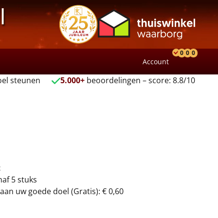
l
0
0
0
Account
Product
Verlang
Wink
el steunen
5.000+
beoordelingen – score: 8.8/10
t
naf 5 stuks
aan uw goede doel (Gratis): € 0,60