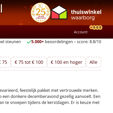
l
0
0
0
Account
Product
Verlang
Wink
el steunen
5.000+
beoordelingen – score: 8.8/10
€ 75
€ 75 tot € 100
€ 100 en hoger
Alle
 gevarieerd, feestelijk pakket met vertrouwde merken.
 op een donkere decemberavond gezellig aanvoelt. Een
 van te snoepen tijdens de kerstdagen. Er is keuze met