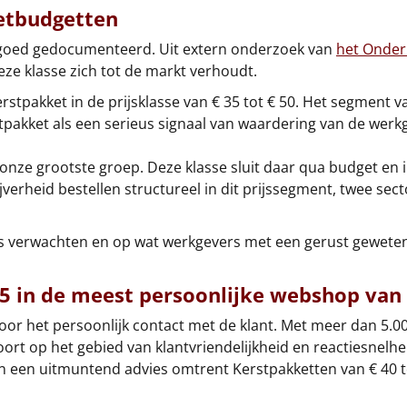
etbudgetten
 goed gedocumenteerd. Uit extern onderzoek van
het Onde
eze klasse zich tot de markt verhoudt.
tpakket in de prijsklasse van € 35 tot € 50. Het segment va
pakket als een serieus signaal van waardering van de werk
t onze grootste groep. Deze klasse sluit daar qua budget e
jverheid bestellen structureel in dit prijssegment, twee se
ers verwachten en op wat werkgevers met een gerust gewete
45 in de meest persoonlijke webshop van
door het persoonlijk contact met de klant. Met meer dan 5.00
t op het gebied van klantvriendelijkheid en reactiesnelhei
en een uitmuntend advies omtrent Kerstpakketten van € 40 to