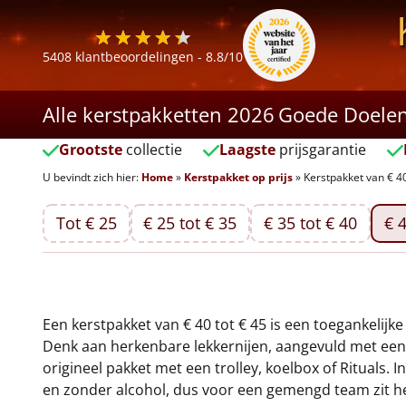
5408
klantbeoordelingen -
8.8
/10
Alle kerstpakketten 2026
Goede Doele
Grootste
collectie
Laagste
prijsgarantie
U bevindt zich hier:
Home
»
Kerstpakket op prijs
»
Kerstpakket van € 40
Tot € 25
€ 25 tot € 35
€ 35 tot € 40
€ 4
Een kerstpakket van € 40 tot € 45 is een toegankelijk
Denk aan herkenbare lekkernijen, aangevuld met een 
origineel pakket met een trolley, koelbox of Rituals.
en zonder alcohol, dus voor een gemengd team zit h