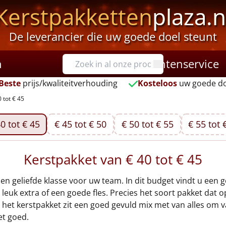
Kerstpakketten
plaza.n
De leverancier die uw goede doel steunt
n
Klantenservice
Beste
prijs/kwaliteitverhouding
Kosteloos
uw goede do
 tot € 45
0 tot € 45
€ 45 tot € 50
€ 50 tot € 55
€ 55 tot 
Kerstpakket van € 40 tot € 45
e en geliefde klasse voor uw team. In dit budget vindt u een
leuk extra of een goede fles. Precies het soort pakket dat
 In het kerstpakket zit een goed gevuld mix met van alles om
et goed.