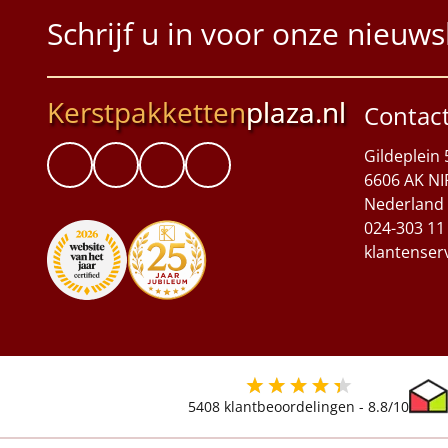
Schrijf u in voor onze nieuws
Kerstpakketten
plaza.nl
Contac
Gildeplein 
6606 AK NI
Nederland
024-303 11
klantenser
5408
klantbeoordelingen -
8.8
/10