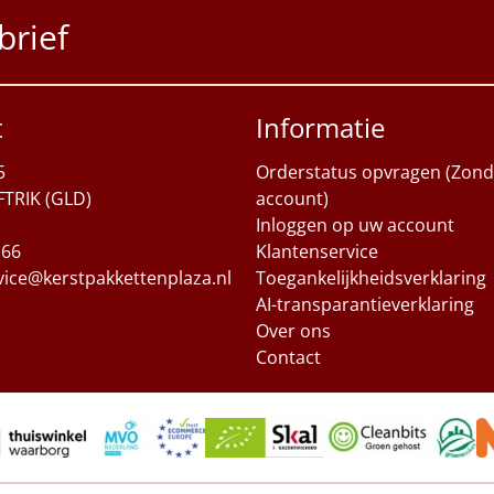
brief
t
Informatie
5
Orderstatus opvragen (Zond
FTRIK (GLD)
account)
Inloggen op uw account
 66
Klantenservice
vice@kerstpakkettenplaza.nl
Toegankelijkheidsverklaring
AI-transparantieverklaring
Over ons
Contact