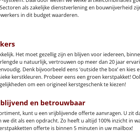
RP-systeem. Daardoor weten we welke artikelcombinaties 
ectoren als zakelijke dienstverlening en bouwnijverheid zij
werkers in dit budget waarderen.
kers
akkelijk. Het moet gezellig zijn en blijven voor iedereen, bi
verlengde u natuurlijk, vertrouwen op meer dan 20 jaar erva
 eenvoudig. Denk bijvoorbeeld eens ‘outside the box’ en kies
sieke kerstkleuren. Probeer eens een groen kerstpakket! Oo
gelijkheden om een origineel kerstgeschenk te kiezen!
jblijvend en betrouwbaar
ortiment, kunt u een vrijblijvende offerte aanvragen. U zi
 we dit als een opdracht. Zo heeft u altijd 100% inzicht in w
kerstpakketten offerte is binnen 5 minuten in uw mailbox!