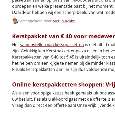
pakketten samen op basis van inkoopdata uit ons E
oproepen en welke presentatie past bij het moment. S
Daardoor hebben wij een scherp beeld van wat mede
Samengesteld door
Merijn Kokke
Kerstpakket van € 40 voor medewer
Het
samenstellen van kerstpakketten
is niet altijd m
zijn. Gelukkig kan Kerstpakkettenplaza.nl, en in het 
Kerstpakketten van € 40 tot € 45 is uiteindelijk toch
het helpen om een kijkje te nemen bij de minder klas
Rituals kerstpakketten aan, er zijn dus voldoende mo
Online kerstpakketten shoppen; Vri
Als u een voorlopige keuze heeft gemaakt uit ons ass
uw besluit. Pas als u akkoord gaat met de offerte, zien
Vraag dan direct een offerte aan! Onze vrijblijvende 