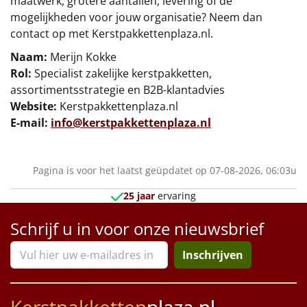
maatwerk, grotere aantallen, levering of de
mogelijkheden voor jouw organisatie? Neem dan
contact op met Kerstpakkettenplaza.nl.
Naam:
Merijn Kokke
Rol:
Specialist zakelijke kerstpakketten,
assortimentsstrategie en B2B-klantadvies
Website:
Kerstpakkettenplaza.nl
E-mail:
info@kerstpakkettenplaza.nl
Pagina is voor het laatst geüpdatet op 07-08-2026, 06:03u
25 jaar
ervaring
Schrijf u in voor onze nieuwsbrief
Inschrijven