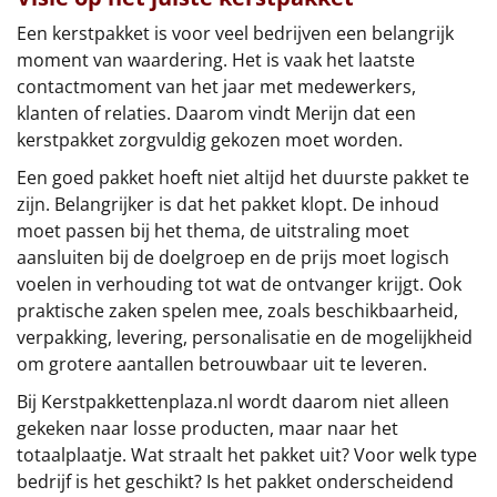
Een kerstpakket is voor veel bedrijven een belangrijk
Sinterklaaspakketten
moment van waardering. Het is vaak het laatste
contactmoment van het jaar met medewerkers,
Particulier
klanten of relaties. Daarom vindt Merijn dat een
kerstpakket zorgvuldig gekozen moet worden.
Kerstgeschenken 2026
Een goed pakket hoeft niet altijd het duurste pakket te
Relatiegeschenken
zijn. Belangrijker is dat het pakket klopt. De inhoud
moet passen bij het thema, de uitstraling moet
Cadeaubon
aansluiten bij de doelgroep en de prijs moet logisch
voelen in verhouding tot wat de ontvanger krijgt. Ook
Per stuk
praktische zaken spelen mee, zoals beschikbaarheid,
verpakking, levering, personalisatie en de mogelijkheid
Alle overige
om grotere aantallen betrouwbaar uit te leveren.
Bij Kerstpakkettenplaza.nl wordt daarom niet alleen
gekeken naar losse producten, maar naar het
totaalplaatje. Wat straalt het pakket uit? Voor welk type
bedrijf is het geschikt? Is het pakket onderscheidend