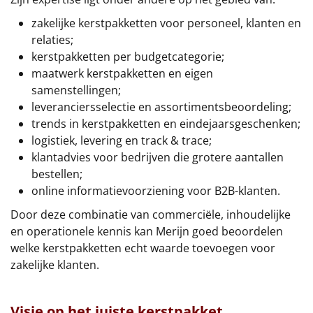
Borrelplank
zakelijke kerstpakketten voor personeel, klanten en
Warmtekussen
relaties;
NIEUW
kerstpakketten per budgetcategorie;
Slowcooker
maatwerk kerstpakketten en eigen
POPULAIR
samenstellingen;
Noodradio
leveranciersselectie en assortimentsbeoordeling;
NIEUW
trends in kerstpakketten en eindejaarsgeschenken;
Deken (fleece plaid)
logistiek, levering en track & trace;
klantadvies voor bedrijven die grotere aantallen
bestellen;
Alle artikelen
online informatievoorziening voor B2B-klanten.
Overige
Door deze combinatie van commerciële, inhoudelijke
en operationele kennis kan Merijn goed beoordelen
Ideeën
welke kerstpakketten echt waarde toevoegen voor
zakelijke klanten.
Personeel
Doe het zelf
Visie op het juiste kerstpakket