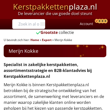
Kerstpakketten
plaza.nl
De leverancier die uw goede doel steunt
Prijzen
0
0
0
Account
Prod
Ver
W
Tot €25
Grootste
collectie
U bevindt zich hier:
Home
»
Expert
»
Merijn Kokke
€25 tot €35
Merijn Kokke
€35 tot €40
€40 tot €45
Specialist in zakelijke kerstpakketten,
assortimentsstrategie en B2B-klantadvies bij
€45 tot €50
Kerstpakkettenplaza.nl
Merijn Kokke is binnen Kerstpakkettenplaza.nl
€50 tot €55
betrokken bij de strategische ontwikkeling van het
assortiment, de samenwerking met leveranciers en de
€55 tot €75
manier waarop zakelijke klanten online worden
geholpen bij het kiezen van passende kerstpakketten.