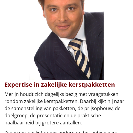
Leuke
Goedkope
Uniek
Alle thema's
Artikel
Hitster
NIEUW
Expertise in zakelijke kerstpakketten
Pizzarette
Merijn houdt zich dagelijks bezig met vraagstukken
rondom zakelijke kerstpakketten. Daarbij kijkt hij naar
Tas
de samenstelling van pakketten, de prijsopbouw, de
doelgroep, de presentatie en de praktische
Wake up light
haalbaarheid bij grotere aantallen.
NIEUW
Zijn expertise ligt onder andere op het gebied van: