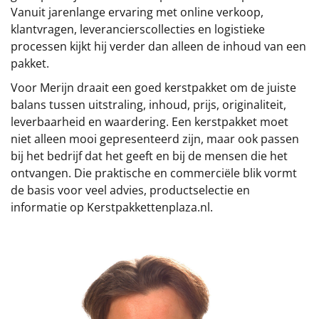
€75 tot €100
Vanuit jarenlange ervaring met online verkoop,
klantvragen, leverancierscollecties en logistieke
€100 en hoger
processen kijkt hij verder dan alleen de inhoud van een
pakket.
Alle kerstpakketten 2026
Voor Merijn draait een goed kerstpakket om de juiste
Thema
balans tussen uitstraling, inhoud, prijs, originaliteit,
leverbaarheid en waardering. Een kerstpakket moet
Origineel
niet alleen mooi gepresenteerd zijn, maar ook passen
bij het bedrijf dat het geeft en bij de mensen die het
Rituals
ontvangen. Die praktische en commerciële blik vormt
de basis voor veel advies, productselectie en
Luxe
informatie op Kerstpakkettenplaza.nl.
Mannen
Vrouwen
Duurzaam