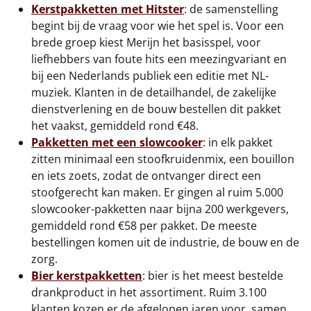
Kerstpakketten met Hitster
: de samenstelling
begint bij de vraag voor wie het spel is. Voor een
brede groep kiest Merijn het basisspel, voor
liefhebbers van foute hits een meezingvariant en
bij een Nederlands publiek een editie met NL-
muziek. Klanten in de detailhandel, de zakelijke
dienstverlening en de bouw bestellen dit pakket
het vaakst, gemiddeld rond €48.
Pakketten met een slowcooker
: in elk pakket
zitten minimaal een stoofkruidenmix, een bouillon
en iets zoets, zodat de ontvanger direct een
stoofgerecht kan maken. Er gingen al ruim 5.000
slowcooker-pakketten naar bijna 200 werkgevers,
gemiddeld rond €58 per pakket. De meeste
bestellingen komen uit de industrie, de bouw en de
zorg.
Bier kerstpakketten
: bier is het meest bestelde
drankproduct in het assortiment. Ruim 3.100
klanten kozen er de afgelopen jaren voor, samen