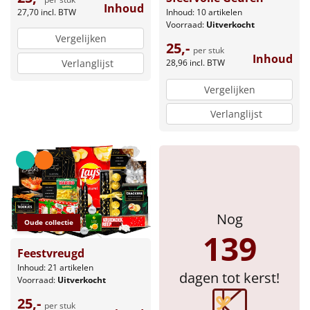
Inhoud
27,70
incl. BTW
Inhoud: 10 artikelen
Sinterklaaspakketten
Voorraad:
Uitverkocht
Vergelijken
25,-
per stuk
Particulier
Inhoud
Verlanglijst
28,96
incl. BTW
Kerstgeschenken 2026
Vergelijken
Verlanglijst
Relatiegeschenken
Cadeaubon
Per stuk
Nog
Alle overige
Oude collectie
139
Feestvreugd
Inhoud: 21 artikelen
dagen tot kerst!
Voorraad:
Uitverkocht
25,-
per stuk