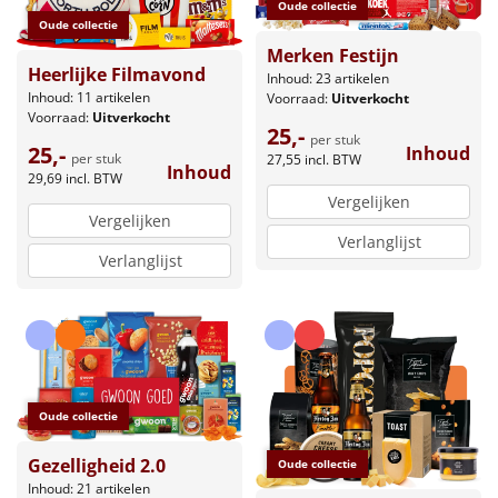
Oude collectie
Oude collectie
Merken Festijn
Heerlijke Filmavond
Inhoud: 23 artikelen
Inhoud: 11 artikelen
Voorraad:
Uitverkocht
Voorraad:
Uitverkocht
25,-
per stuk
25,-
Inhoud
per stuk
27,55
incl. BTW
Inhoud
29,69
incl. BTW
Vergelijken
Vergelijken
Verlanglijst
Verlanglijst
Oude collectie
Gezelligheid 2.0
Oude collectie
Inhoud: 21 artikelen