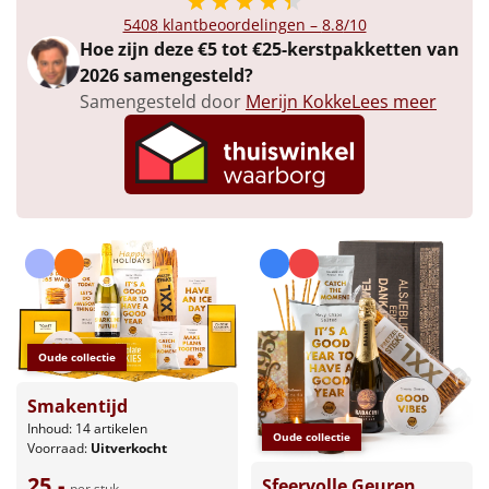
Borrelplank
5408
klantbeoordelingen –
8.8
/10
Hoe zijn deze €5 tot €25-kerstpakketten van
Warmtekussen
NIEUW
2026 samengesteld?
Samengesteld door
Merijn Kokke
Lees meer
Slowcooker
POPULAIR
Noodradio
NIEUW
Deken (fleece plaid)
Alle artikelen
Overige
Oude collectie
Ideeën
Smakentijd
Personeel
Inhoud: 14 artikelen
Oude collectie
Voorraad:
Uitverkocht
Doe het zelf
25,-
Sfeervolle Geuren
per stuk