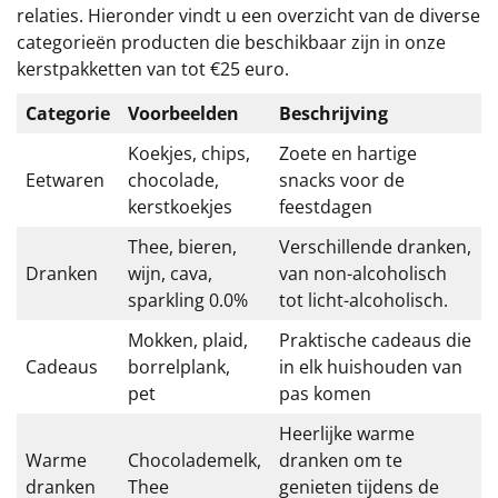
relaties. Hieronder vindt u een overzicht van de diverse
categorieën producten die beschikbaar zijn in onze
kerstpakketten van tot €25 euro.
Categorie
Voorbeelden
Beschrijving
Koekjes, chips,
Zoete en hartige
Eetwaren
chocolade,
snacks voor de
kerstkoekjes
feestdagen
Thee, bieren,
Verschillende dranken,
Dranken
wijn, cava,
van non-alcoholisch
sparkling 0.0%
tot licht-alcoholisch.
Mokken, plaid,
Praktische cadeaus die
Cadeaus
borrelplank,
in elk huishouden van
pet
pas komen
Heerlijke warme
Warme
Chocolademelk,
dranken om te
dranken
Thee
genieten tijdens de