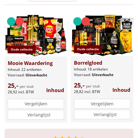
Leuke
Goedkope
Uniek
Oude collectie
Oude collectie
Alle thema's
Borrelgloed
Mooie Waardering
Artikel
Inhoud: 18 artikelen
Inhoud: 22 artikelen
Voorraad:
Uitverkocht
Voorraad:
Uitverkocht
Hitster
NIEUW
25,-
25,-
per stuk
per stuk
Inhoud
Inhoud
28,82
incl. BTW
28,92
incl. BTW
Pizzarette
Vergelijken
Vergelijken
Tas
Verlanglijst
Verlanglijst
Wake up light
NIEUW