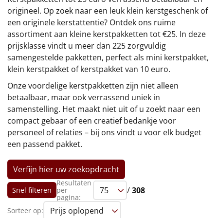
€75 tot €100
origineel. Op zoek naar een leuk klein kerstgeschenk of
een originele kerstattentie? Ontdek ons ruime
€100 en hoger
assortiment aan kleine kerstpakketten tot €25. In deze
prijsklasse vindt u meer dan 225 zorgvuldig
Alle kerstpakketten 2026
samengestelde pakketten, perfect als mini kerstpakket,
klein kerstpakket of kerstpakket van 10 euro.
Thema
Onze voordelige kerstpakketten zijn niet alleen
Origineel
betaalbaar, maar ook verrassend uniek in
samenstelling. Het maakt niet uit of u zoekt naar een
Rituals
compact gebaar of een creatief bedankje voor
personeel of relaties – bij ons vindt u voor elk budget
Luxe
een passend pakket.
Mannen
Verfijn hier uw zoekopdracht
Resultaten
Vrouwen
/
308
Snel filteren
per
pagina:
Duurzaam
Sorteer op: