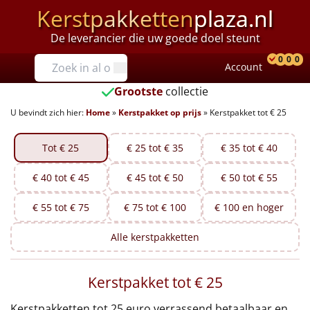
Kerstpakketten
plaza.nl
De leverancier die uw goede doel steunt
Prijzen
0
0
0
Account
Prod
Ver
W
Tot €25
Grootste
collectie
U bevindt zich hier:
Home
»
Kerstpakket op prijs
»
Kerstpakket tot € 25
€25 tot €35
€35 tot €40
Tot € 25
€ 25 tot € 35
€ 35 tot € 40
€ 40 tot € 45
€ 45 tot € 50
€ 50 tot € 55
€40 tot €45
€ 55 tot € 75
€ 75 tot € 100
€ 100 en hoger
€45 tot €50
Alle
kerstpakketten
€50 tot €55
Kerstpakket tot € 25
€55 tot €75
Kerstpakketten tot 25 euro verrassend betaalbaar en