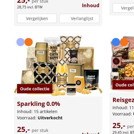
per stuk
Inhoud
28,75
incl. BTW
Vergel
Vergelijken
Verlanglijst
Oude col
Oude collectie
Reisge
Sparkling 0.0%
Inhoud: 11
Inhoud: 15 artikelen
Voorraad:
Voorraad:
Uitverkocht
25,-
per
25,-
per stuk
29,45
incl. 