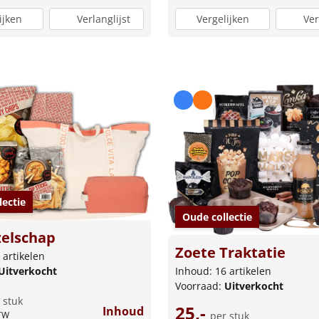
ijken
Verlanglijst
Vergelijken
Ver
lectie
Oude collectie
zelschap
Zoete Traktatie
 artikelen
Uitverkocht
Inhoud: 16 artikelen
Voorraad:
Uitverkocht
 stuk
25,-
Inhoud
BTW
per stuk