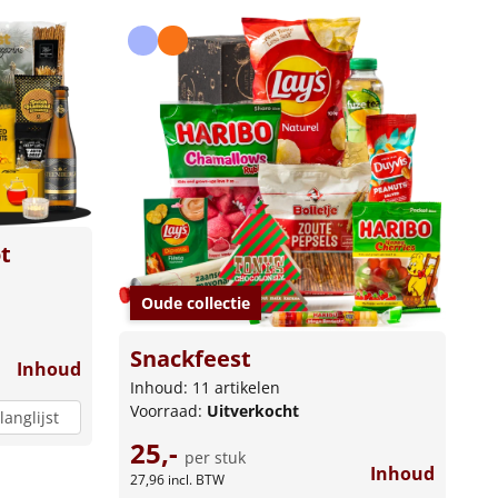
t
Oude collectie
Snackfeest
Inhoud
Inhoud: 11 artikelen
Voorraad:
Uitverkocht
langlijst
25,-
per stuk
Inhoud
27,96
incl. BTW