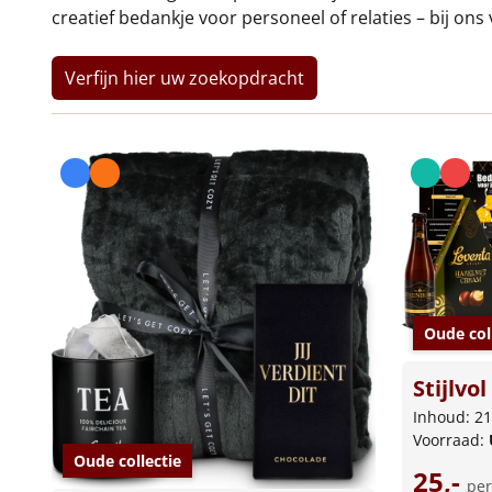
creatief bedankje voor personeel of relaties – bij on
Verfijn hier uw zoekopdracht
Oude col
Stijlvo
Inhoud: 21
Voorraad:
Oude collectie
25,-
per