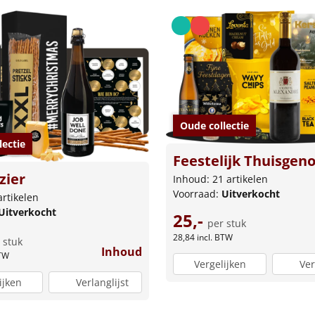
Oude collectie
lectie
Feestelijk Thuisgeno
zier
Inhoud: 21 artikelen
Voorraad:
Uitverkocht
artikelen
Uitverkocht
25,-
per stuk
28,84
incl. BTW
 stuk
Inhoud
BTW
Vergelijken
Ver
ijken
Verlanglijst