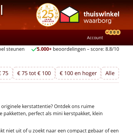
l
0
0
0
Account
Product
Verlang
Wink
el steunen
5.000+
beoordelingen – score: 8.8/10
€ 75
€ 75 tot € 100
€ 100 en hoger
Alle
 originele kerstattentie? Ontdek ons ruime
 pakketten, perfect als mini kerstpakket, klein
kt niet uit of u zoekt naar een compact gebaar of een