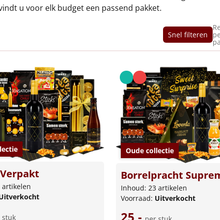
s vindt u voor elk budget een passend pakket.
Re
Snel filteren
p
pa
lectie
Oude collectie
l Verpakt
Borrelpracht Supre
 artikelen
Inhoud: 23 artikelen
Uitverkocht
Voorraad:
Uitverkocht
25,-
 stuk
per stuk