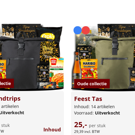
lectie
Oude collectie
dtrips
Feest Tas
 artikelen
Inhoud: 14 artikelen
Uitverkocht
Voorraad:
Uitverkocht
25,-
 stuk
per stuk
Inhoud
BTW
29,39
incl. BTW