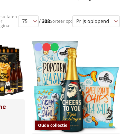
sultaten
/
308
Sorteer op:
er
gina:
me
Oude collectie