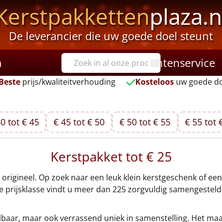
Kerstpakketten
plaza.n
De leverancier die uw goede doel steunt
n
Klantenservice
Beste
prijs/kwaliteitverhouding
Kosteloos
uw goede do
0 tot € 45
€ 45 tot € 50
€ 50 tot € 55
€ 55 tot 
Kerstpakket tot € 25
origineel. Op zoek naar een leuk klein kerstgeschenk of een
e prijsklasse vindt u meer dan 225 zorgvuldig samengestelde
albaar, maar ook verrassend uniek in samenstelling. Het maa