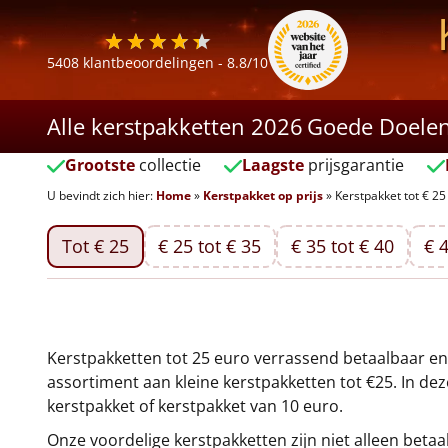
5408
klantbeoordelingen -
8.8
/10
Alle kerstpakketten 2026
Goede Doele
Grootste
collectie
Laagste
prijsgarantie
U bevindt zich hier:
Home
»
Kerstpakket op prijs
»
Kerstpakket tot € 25
Tot € 25
€ 25 tot € 35
€ 35 tot € 40
€ 4
Kerstpakketten tot 25 euro verrassend betaalbaar en 
assortiment aan kleine kerstpakketten tot €25. In dez
kerstpakket of kerstpakket van 10 euro.
Onze voordelige kerstpakketten zijn niet alleen beta