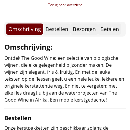
Borrelplank
Terug naar overzicht
Warmtekussen
NIEUW
Omschrijving
Bestellen
Bezorgen
Betalen
Slowcooker
POPULAIR
Noodradio
Omschrijving:
NIEUW
Deken (fleece plaid)
Ontdek The Good Wine; een selectie van biologische
wijnen, die elke gelegenheid bijzonder maken. De
wijnen zijn elegant, fris & fruitig. En met de leuke
Alle artikelen
teksten op de flessen geeft u een hele leuke, lekkere en
Overige
originele kerstattentie weg. En niet te vergeten: met
elke fles draagt u bij aan de waterprojecten van The
Ideeën
Good WIne in Afrika. Een mooie kerstgedachte!
Personeel
Bestellen
Doe het zelf
Onze kerstpakketten zijn beschikbaar zolang de