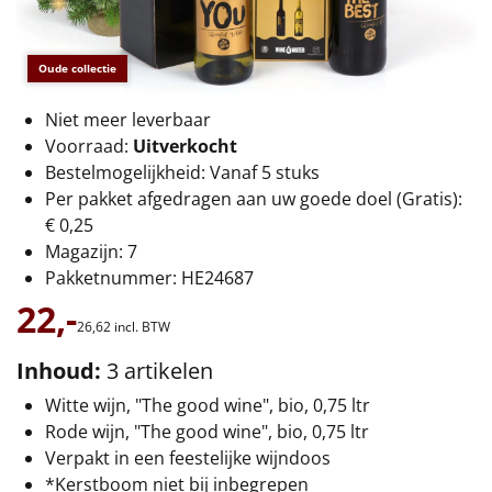
€75 tot €100
€100 en hoger
Oude collectie
Alle kerstpakketten 2026
Niet meer leverbaar
Voorraad:
Uitverkocht
Thema
Bestelmogelijkheid: Vanaf 5 stuks
Per pakket afgedragen aan uw goede doel (Gratis):
Origineel
€ 0,25
Magazijn: 7
Rituals
Pakketnummer: HE24687
22,-
Luxe
26,
62
incl. BTW
Mannen
Inhoud:
3 artikelen
Witte wijn, "The good wine", bio, 0,75 ltr
Vrouwen
Rode wijn, "The good wine", bio, 0,75 ltr
Verpakt in een feestelijke wijndoos
Duurzaam
*Kerstboom niet bij inbegrepen