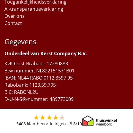
Toegankelijkheidsverklaring
AI-transparantieverklaring
Over ons
Contact
Gegevens
Onderdeel van Kerst Company B.V.
KvK Oost-Brabant: 17280883
Btw-nummer: NL822151571B01
IBAN: NL44 RABO 0112 3597 95
Rabobank: 1123.59.795
BIC: RABONL2U
D-U-N-S®-nummer: 489773009
5408
klantbeoordelingen -
8.8
/10