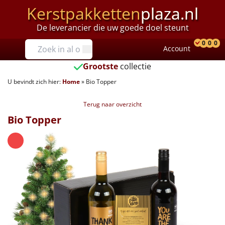
Kerstpakketten
plaza.nl
De leverancier die uw goede doel steunt
Prijzen
0
0
0
Account
Prod
Ver
W
Tot €25
Grootste
collectie
U bevindt zich hier:
Home
»
Bio Topper
€25 tot €35
Terug naar overzicht
€35 tot €40
Bio Topper
€40 tot €45
€45 tot €50
€50 tot €55
€55 tot €75