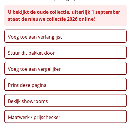
Leuke
U bekijkt de oude collectie, uiterlijk 1 september
staat de nieuwe collectie 2026 online!
Goedkope
Voeg toe aan verlanglijst
Uniek
Alle thema's
Stuur dit pakket door
Artikel
Voeg toe aan vergelijker
Hitster
NIEUW
Print deze pagina
Pizzarette
Bekijk showrooms
Tas
Maatwerk / prijschecker
Wake up light
NIEUW