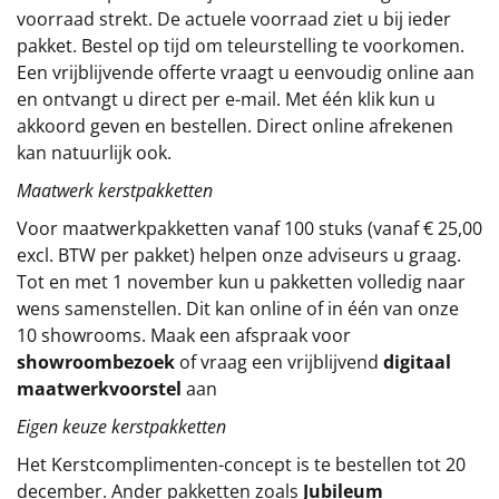
voorraad strekt. De actuele voorraad ziet u bij ieder
Sinterklaaspakketten
pakket. Bestel op tijd om teleurstelling te voorkomen.
Een vrijblijvende offerte vraagt u eenvoudig online aan
Particulier
en ontvangt u direct per e-mail. Met één klik kun u
akkoord geven en bestellen. Direct online afrekenen
Kerstgeschenken 2026
kan natuurlijk ook.
Maatwerk kerstpakketten
Relatiegeschenken
Voor maatwerkpakketten vanaf 100 stuks (vanaf € 25,00
Cadeaubon
excl. BTW per pakket) helpen onze adviseurs u graag.
Tot en met 1 november kun u pakketten volledig naar
Per stuk
wens samenstellen. Dit kan online of in één van onze
10 showrooms. Maak een afspraak voor
Alle overige
showroombezoek
of vraag een vrijblijvend
digitaal
maatwerkvoorstel
aan
Eigen keuze kerstpakketten
Het
Kerstcomplimenten
-concept
is te bestellen tot 20
december. Ander pakketten zoals
Jubileum