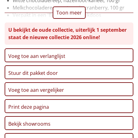
Witte chocoladereep, hazelnoot-kaneel, 100 gr
Melkchocoladereep, notenmix-cranberry, 100 gr
Leuke
Toon meer
Verpakt in een 'Bomba' geschenkdoos
Goedkope
U bekijkt de oude collectie, uiterlijk 1 september
staat de nieuwe collectie 2026 online!
Uniek
Alle thema's
Voeg toe aan verlanglijst
Artikel
Stuur dit pakket door
Hitster
NIEUW
Voeg toe aan vergelijker
Pizzarette
Print deze pagina
Tas
Bekijk showrooms
Wake up light
NIEUW