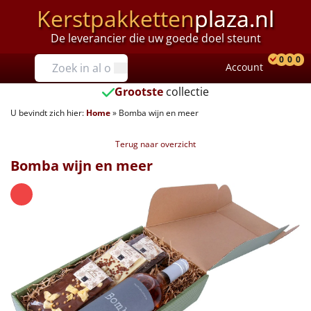
Kerstpakketten
plaza.nl
De leverancier die uw goede doel steunt
Prijzen
0
0
0
Account
Prod
Ver
W
Tot €25
Grootste
collectie
U bevindt zich hier:
Home
»
Bomba wijn en meer
€25 tot €35
Terug naar overzicht
€35 tot €40
Bomba wijn en meer
€40 tot €45
€45 tot €50
€50 tot €55
€55 tot €75