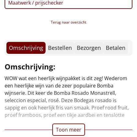
Borrelplank
Maatwerk / prijschecker
Warmtekussen
NIEUW
Terug naar overzicht
Slowcooker
POPULAIR
Noodradio
Omschrijving
Bestellen
Bezorgen
Betalen
NIEUW
Deken (fleece plaid)
Omschrijving:
Alle artikelen
WOW wat een heerlijk wijnpakket is dit zeg! Wederom
ook wat zomerse kersen. In de mond sappig en fris van
een heerlijke wijn van de zeer populaire Bomba
smaak. En dan die combinatie met die heerlijke
Overige
wijnserie. Dit keer de Bomba Rosado Monastrell,
chocolade van Love in a Box en verpakt in de mooie
seleccion especial, rosé. Deze Bodegas rosado is
Bomba wijndoos. Niet te geloven, wat een fantastische
Ideeën
sappig en ook heerlijk fris van smaak. Proef rood fruit,
proef framboos, proef een tikje aardbei en tenslotte
Personeel
Toon meer
Doe het zelf