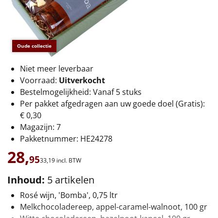
€75 tot €100
€100 en hoger
Oude collectie
Alle kerstpakketten 2026
Niet meer leverbaar
Thema
Voorraad:
Uitverkocht
Bestelmogelijkheid: Vanaf 5 stuks
Origineel
Per pakket afgedragen aan uw goede doel (Gratis):
€ 0,30
Rituals
Magazijn: 7
Pakketnummer: HE24278
Luxe
28,
95
33,
19
incl. BTW
Mannen
Inhoud:
5 artikelen
Vrouwen
Rosé wijn, 'Bomba', 0,75 ltr
Melkchocoladereep, appel-caramel-walnoot, 100 gr
Duurzaam