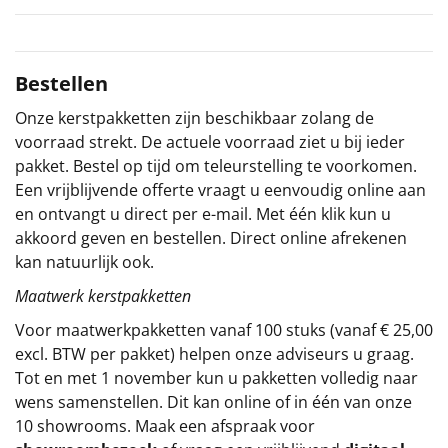
Sinterklaaspakketten
Particulier
Bestellen
Onze kerstpakketten zijn beschikbaar zolang de
Kerstgeschenken 2026
voorraad strekt. De actuele voorraad ziet u bij ieder
pakket. Bestel op tijd om teleurstelling te voorkomen.
Relatiegeschenken
Een vrijblijvende offerte vraagt u eenvoudig online aan
en ontvangt u direct per e-mail. Met één klik kun u
Cadeaubon
akkoord geven en bestellen. Direct online afrekenen
kan natuurlijk ook.
Per stuk
Maatwerk kerstpakketten
Alle overige
Voor maatwerkpakketten vanaf 100 stuks (vanaf € 25,00
excl. BTW per pakket) helpen onze adviseurs u graag.
Tot en met 1 november kun u pakketten volledig naar
wens samenstellen. Dit kan online of in één van onze
10 showrooms. Maak een afspraak voor