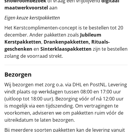
showroombezoek
of vraag een vrijblijvend
digitaal
maatwerkvoorstel
aan
Eigen keuze kerstpakketten
Het
Kerstcomplimenten
-concept
is te bestellen tot 20
december. Ander pakketten zoals
Jubileum
Kerstpakketten
,
Drankenpakketten
,
Rituals-
geschenken
en
Sinterklaaspakketten
zijn te bestellen
zolang de voorraad strekt.
Bezorgen
Wij bezorgen met zorg o.a. via DHL en PostNL. Levering
vindt plaats op werkdagen tussen 08:00 en 17:00 uur
(uitloop tot 18:00 uur). Bezorging vóór of ná 12:00 uur
is mogelijk via een tijdszending. Om vertragingen te
voorkomen, adviseren we om pakketten ruim vóór de
uitreikdatum te laten bezorgen.
Bij meerdere soorten pakketten kan de levering vanuit