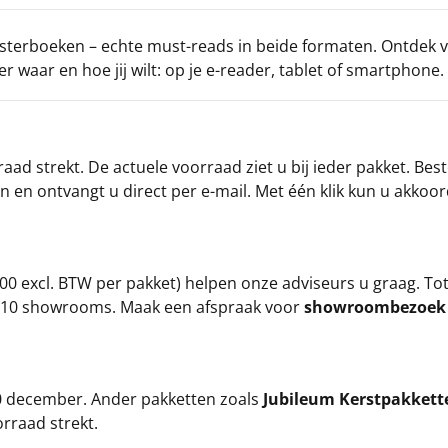
uisterboeken – echte must-reads in beide formaten. Ontdek v
r waar en hoe jij wilt: op je e-reader, tablet of smartphone.
ad strekt. De actuele voorraad ziet u bij ieder pakket. Best
an en ontvangt u direct per e-mail. Met één klik kun u akkoo
00 excl. BTW per pakket) helpen onze adviseurs u graag. To
ze 10 showrooms. Maak een afspraak voor
showroombezoe
 20 december. Ander pakketten zoals
Jubileum Kerstpakkett
orraad strekt.