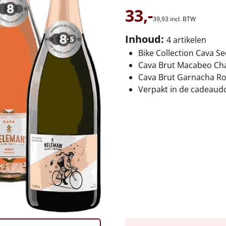
33,-
39,
93
incl. BTW
Inhoud:
4 artikelen
Bike Collection Cava S
Cava Brut Macabeo Cha
Cava Brut Garnacha Ros
Verpakt in de cadeaud