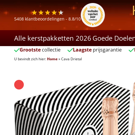
5408
klantbeoordelingen -
8.8
/10
Alle kerstpakketten 2026
Goede Doele
Grootste
collectie
Laagste
prijsgarantie
U bevindt zich hier:
Home
»
Cava Drietal