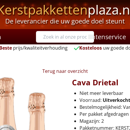
Kerstpakketten
plaza.n
De leverancier die uw goede doel steunt
n
Klantenservice
Beste
prijs/kwaliteitverhouding
Kosteloos
uw goede do
Terug naar overzicht
Cava Drietal
Niet meer leverbaar
Voorraad:
Uitverkoch
Bestelmogelijkheid: Va
Per pakket afgedragen 
Magazijn: 2
Pakketnummer: KERST