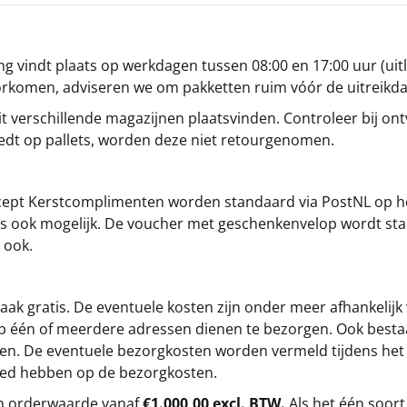
g vindt plaats op werkdagen tussen 08:00 en 17:00 uur (uitl
oorkomen, adviseren we om pakketten ruim vóór de uitreikd
t verschillende magazijnen plaatsvinden. Controleer bij ontv
iedt op pallets, worden deze niet retourgenomen.
cept
Kerstcomplimenten
worden standaard via PostNL op h
s is ook mogelijk. De voucher met geschenkenvelop wordt sta
 ook.
ak gratis. De eventuele kosten zijn onder meer afhankelijk
op één of meerdere adressen dienen te bezorgen. Ook besta
gen. De eventuele bezorgkosten worden vermeld tijdens het be
loed hebben op de bezorgkosten.
en orderwaarde vanaf
€1.000,00 excl. BTW.
Als het één soort