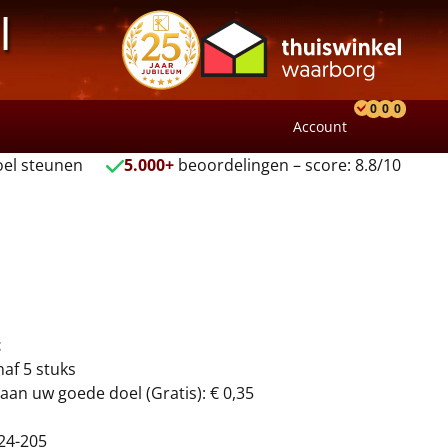
l
0
0
0
Account
Product
Verlang
Wink
el steunen
5.000+
beoordelingen – score: 8.8/10
t
naf 5 stuks
aan uw goede doel (Gratis): € 0,35
24-205