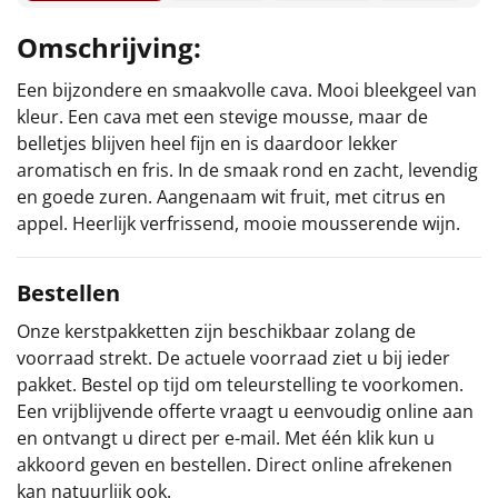
Sinterklaaspakketten
Omschrijving:
Een bijzondere en smaakvolle cava. Mooi bleekgeel van
Particulier
kleur. Een cava met een stevige mousse, maar de
belletjes blijven heel fijn en is daardoor lekker
Kerstgeschenken 2026
aromatisch en fris. In de smaak rond en zacht, levendig
en goede zuren. Aangenaam wit fruit, met citrus en
Relatiegeschenken
appel. Heerlijk verfrissend, mooie mousserende wijn.
Cadeaubon
Bestellen
Per stuk
Onze kerstpakketten zijn beschikbaar zolang de
voorraad strekt. De actuele voorraad ziet u bij ieder
Alle overige
pakket. Bestel op tijd om teleurstelling te voorkomen.
Een vrijblijvende offerte vraagt u eenvoudig online aan
en ontvangt u direct per e-mail. Met één klik kun u
akkoord geven en bestellen. Direct online afrekenen
kan natuurlijk ook.