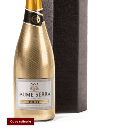
€75 tot €100
€100 en hoger
Alle kerstpakketten 2026
Thema
Origineel
Rituals
Luxe
Mannen
Vrouwen
Oude collectie
Duurzaam