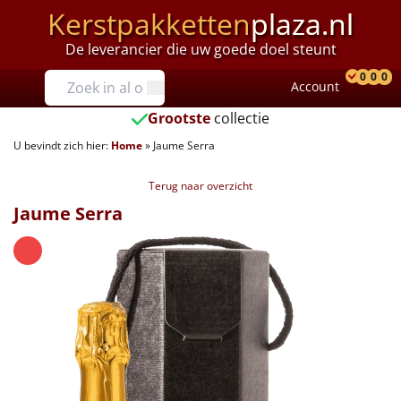
Kerstpakketten
plaza.nl
De leverancier die uw goede doel steunt
Prijzen
0
0
0
Account
Prod
Ver
W
Tot €25
Grootste
collectie
U bevindt zich hier:
Home
»
Jaume Serra
€25 tot €35
Terug naar overzicht
€35 tot €40
Jaume Serra
€40 tot €45
€45 tot €50
€50 tot €55
€55 tot €75