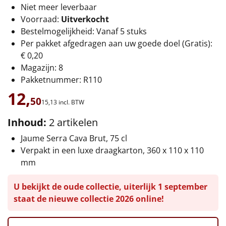
Niet meer leverbaar
Leuke
Voorraad:
Uitverkocht
Bestelmogelijkheid: Vanaf 5 stuks
Goedkope
Per pakket afgedragen aan uw goede doel (Gratis):
€ 0,20
Uniek
Magazijn: 8
Pakketnummer: R110
Alle thema's
12,
50
15,
13
incl. BTW
Artikel
Inhoud:
2 artikelen
Hitster
NIEUW
Jaume Serra Cava Brut, 75 cl
Verpakt in een luxe draagkarton, 360 x 110 x 110
Pizzarette
mm
Tas
U bekijkt de oude collectie, uiterlijk 1 september
staat de nieuwe collectie 2026 online!
Wake up light
NIEUW