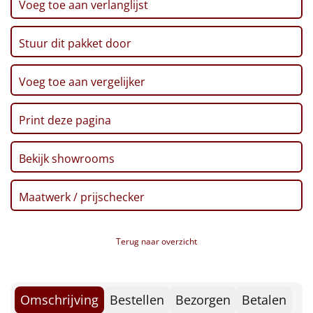
Voeg toe aan verlanglijst
Borrelplank
Warmtekussen
NIEUW
Stuur dit pakket door
Slowcooker
POPULAIR
Voeg toe aan vergelijker
Noodradio
NIEUW
Print deze pagina
Deken (fleece plaid)
Bekijk showrooms
Alle artikelen
Maatwerk / prijschecker
Overige
Ideeën
Terug naar overzicht
Personeel
Omschrijving
Bestellen
Bezorgen
Betalen
Doe het zelf