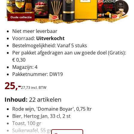
€75 tot €100
€100 en hoger
Oude collectie
Niet meer leverbaar
Alle kerstpakketten 2026
Voorraad:
Uitverkocht
Thema
Bestelmogelijkheid: Vanaf 5 stuks
Per pakket afgedragen aan uw goede doel (Gratis):
Origineel
€ 0,30
Magazijn: 4
Rituals
Pakketnummer: DW19
25,-
Luxe
27,
73
incl. BTW
Inhoud:
22 artikelen
Mannen
Rode wijn, 'Domaine Boyar', 0,75 ltr
Vrouwen
Bier, Hertog Jan, 33 cl, 2 st
Toast, 100 gr
Duurzaam
Suikerwafel, 55 gr