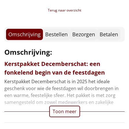
Borrelplank
Terug naar overzicht
Warmtekussen
NIEUW
Slowcooker
POPULAIR
Omschrijving
Bestellen
Bezorgen
Betalen
Noodradio
NIEUW
Omschrijving:
Deken (fleece plaid)
Kerstpakket Decemberschat: een
fonkelend begin van de feestdagen
Alle artikelen
Kerstpakket Decemberschat is in 2025 het ideale
Overige
geschenk voor wie de feestdagen wil doorbrengen in
een warme, feestelijke sfeer. Het pakket is met zorg
Ideeën
samengesteld om zowel medewerkers en zakelijke
Personeel
Toon meer
Doe het zelf