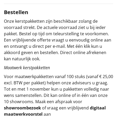
Sinterklaaspakketten
Bestellen
Onze kerstpakketten zijn beschikbaar zolang de
Particulier
voorraad strekt. De actuele voorraad ziet u bij ieder
pakket. Bestel op tijd om teleurstelling te voorkomen.
Kerstgeschenken 2026
Een vrijblijvende offerte vraagt u eenvoudig online aan
en ontvangt u direct per e-mail. Met één klik kun u
Relatiegeschenken
akkoord geven en bestellen. Direct online afrekenen
kan natuurlijk ook.
Cadeaubon
Maatwerk kerstpakketten
Per stuk
Voor maatwerkpakketten vanaf 100 stuks (vanaf € 25,00
excl. BTW per pakket) helpen onze adviseurs u graag.
Alle overige
Tot en met 1 november kun u pakketten volledig naar
wens samenstellen. Dit kan online of in één van onze
10 showrooms. Maak een afspraak voor
showroombezoek
of vraag een vrijblijvend
digitaal
maatwerkvoorstel
aan