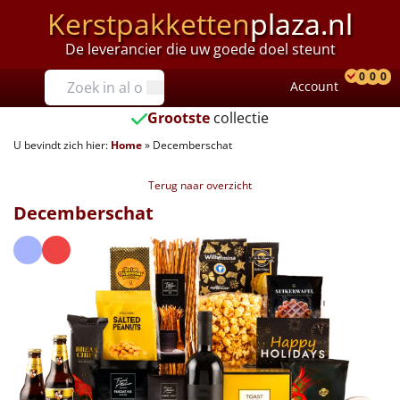
Kerstpakketten
plaza.nl
De leverancier die uw goede doel steunt
Prijzen
0
0
0
Account
Prod
Ver
W
Tot €25
Grootste
collectie
U bevindt zich hier:
Home
»
Decemberschat
€25 tot €35
Terug naar overzicht
€35 tot €40
Decemberschat
€40 tot €45
€45 tot €50
€50 tot €55
€55 tot €75