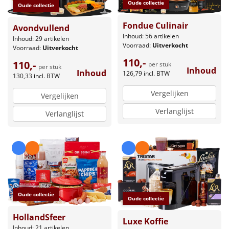
Oude collectie
Oude collectie
Fondue Culinair
Avondvullend
Inhoud: 56 artikelen
Inhoud: 29 artikelen
Voorraad:
Uitverkocht
Voorraad:
Uitverkocht
110,-
110,-
per stuk
per stuk
Inhoud
Inhoud
126,79
incl. BTW
130,33
incl. BTW
Vergelijken
Vergelijken
Verlanglijst
Verlanglijst
Oude collectie
Oude collectie
HollandSfeer
Luxe Koffie
Inhoud: 21 artikelen