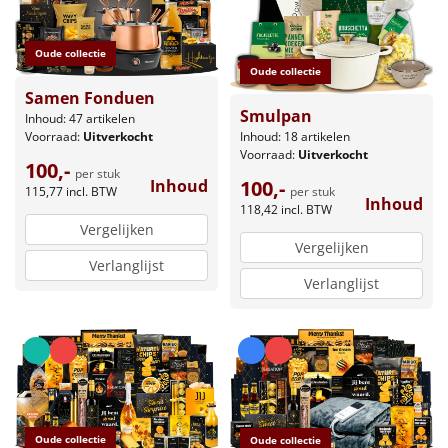
Oude collectie
Oude collectie
Samen Fonduen
Smulpan
Inhoud: 47 artikelen
Inhoud: 18 artikelen
Voorraad:
Uitverkocht
Voorraad:
Uitverkocht
100,-
per stuk
100,-
Inhoud
per stuk
115,77
incl. BTW
Inhoud
118,42
incl. BTW
Vergelijken
Vergelijken
Verlanglijst
Verlanglijst
Oude collectie
Oude collectie