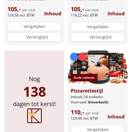
105,-
105,-
per stuk
per stuk
Inhoud
Inhoud
124,58
incl. BTW
119,22
incl. BTW
Vergelijken
Vergelijken
Verlanglijst
Verlanglijst
Nog
Oude collectie
138
Pizzarettestijl
Inhoud: 34 artikelen
Voorraad:
Uitverkocht
dagen tot kerst!
110,-
per stuk
Inhoud
129,96
incl. BTW
Vergelijken