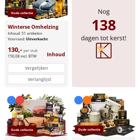
Nog
Oude collectie
138
Winterse Omhelzing
Inhoud: 51 artikelen
dagen tot kerst!
Voorraad:
Uitverkocht
130,-
per stuk
Inhoud
150,08
incl. BTW
Vergelijken
Verlanglijst
Oude collectie
Oude collectie