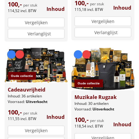
100,-
100,-
per stuk
per stuk
Inhoud
Inhoud
115,18
incl. BTW
114,52
incl. BTW
Vergelijken
Vergelijken
Verlanglijst
Verlanglijst
Oude collectie
Oude collectie
Cadeauvrijheid
Inhoud: 36 artikelen
Muzikale Rugzak
Voorraad:
Uitverkocht
Inhoud: 30 artikelen
Voorraad:
Uitverkocht
100,-
per stuk
Inhoud
100,-
111,55
incl. BTW
per stuk
Inhoud
118,54
incl. BTW
Vergelijken
Vergelijken