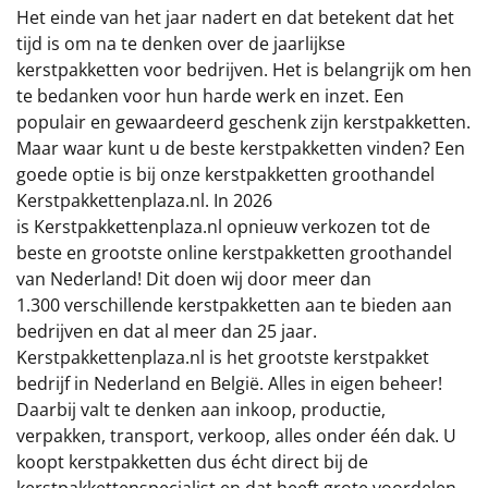
€75 tot €100
Het einde van het jaar nadert en dat betekent dat het
tijd is om na te denken over de jaarlijkse
€100 en hoger
kerstpakketten voor bedrijven. Het is belangrijk om hen
te bedanken voor hun harde werk en inzet. Een
Alle kerstpakketten 2026
populair en gewaardeerd geschenk zijn kerstpakketten.
Maar waar kunt u de beste kerstpakketten vinden? Een
Thema
goede optie is bij onze kerstpakketten groothandel
Kerstpakkettenplaza.nl. In 2026
Origineel
is Kerstpakkettenplaza.nl opnieuw verkozen tot de
beste en grootste online kerstpakketten groothandel
Rituals
van Nederland! Dit doen wij door meer dan
1.300 verschillende kerstpakketten aan te bieden aan
Luxe
bedrijven en dat al meer dan 25 jaar.
Kerstpakkettenplaza.nl is het grootste kerstpakket
Mannen
bedrijf in Nederland en België. Alles in eigen beheer!
Daarbij valt te denken aan inkoop, productie,
Vrouwen
verpakken, transport, verkoop, alles onder één dak. U
koopt kerstpakketten dus écht direct bij de
Duurzaam