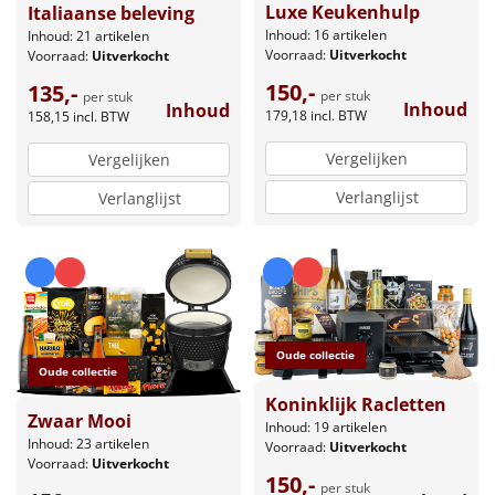
Luxe Keukenhulp
Italiaanse beleving
Inhoud: 16 artikelen
Inhoud: 21 artikelen
Voorraad:
Uitverkocht
Voorraad:
Uitverkocht
150,-
135,-
per stuk
per stuk
Inhoud
Inhoud
179,18
incl. BTW
158,15
incl. BTW
Vergelijken
Vergelijken
Verlanglijst
Verlanglijst
Oude collectie
Oude collectie
Koninklijk Racletten
Zwaar Mooi
Inhoud: 19 artikelen
Inhoud: 23 artikelen
Voorraad:
Uitverkocht
Voorraad:
Uitverkocht
150,-
per stuk