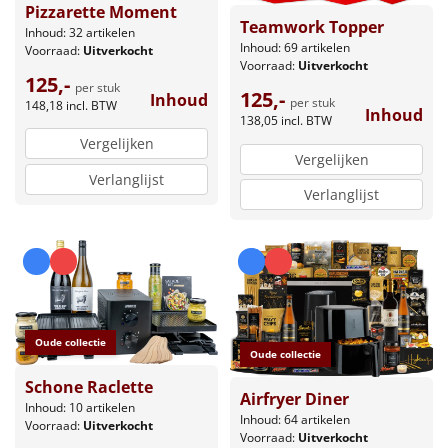
Pizzarette Moment
Teamwork Topper
Inhoud: 32 artikelen
Inhoud: 69 artikelen
Voorraad:
Uitverkocht
Voorraad:
Uitverkocht
125,-
per stuk
125,-
Inhoud
per stuk
148,18
incl. BTW
Inhoud
138,05
incl. BTW
Vergelijken
Vergelijken
Verlanglijst
Verlanglijst
Oude collectie
Oude collectie
Schone Raclette
Airfryer Diner
Inhoud: 10 artikelen
Inhoud: 64 artikelen
Voorraad:
Uitverkocht
Voorraad:
Uitverkocht