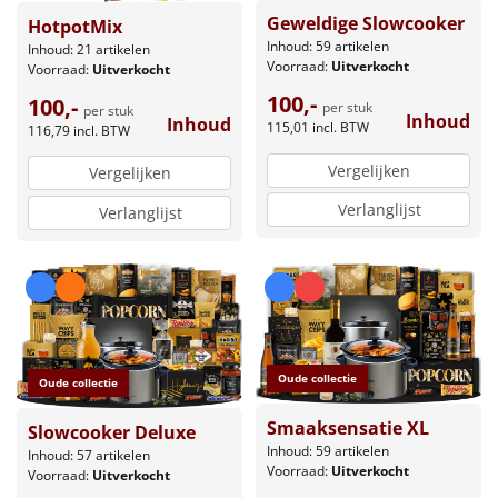
Geweldige Slowcooker
HotpotMix
Inhoud: 59 artikelen
Inhoud: 21 artikelen
Voorraad:
Uitverkocht
Voorraad:
Uitverkocht
100,-
100,-
per stuk
per stuk
Inhoud
Inhoud
115,01
incl. BTW
116,79
incl. BTW
Vergelijken
Vergelijken
Verlanglijst
Verlanglijst
Oude collectie
Oude collectie
Smaaksensatie XL
Slowcooker Deluxe
Inhoud: 59 artikelen
Inhoud: 57 artikelen
Voorraad:
Uitverkocht
Voorraad:
Uitverkocht