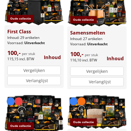
Oude collectie
Oude collectie
First Class
Samensmelten
Inhoud: 29 artikelen
Inhoud: 27 artikelen
Voorraad:
Uitverkocht
Voorraad:
Uitverkocht
100,-
100,-
per stuk
per stuk
Inhoud
Inhoud
115,15
incl. BTW
116,10
incl. BTW
Vergelijken
Vergelijken
Verlanglijst
Verlanglijst
Oude collectie
Oude collectie