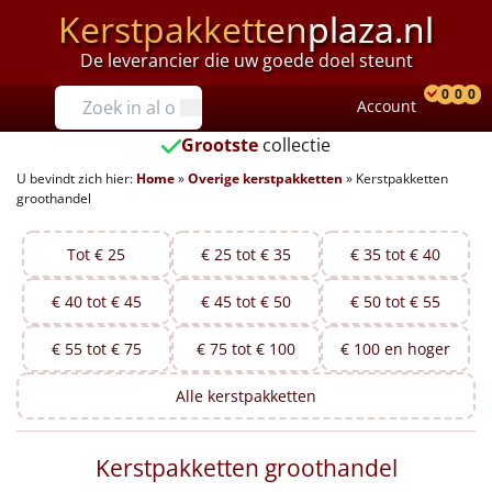
Kerstpakketten
plaza.nl
De leverancier die uw goede doel steunt
Prijzen
0
0
0
Account
Prod
Ver
W
Tot €25
Grootste
collectie
U bevindt zich hier:
Home
»
Overige kerstpakketten
»
Kerstpakketten
€25 tot €35
groothandel
€35 tot €40
Tot € 25
€ 25 tot € 35
€ 35 tot € 40
€40 tot €45
€ 40 tot € 45
€ 45 tot € 50
€ 50 tot € 55
€45 tot €50
€ 55 tot € 75
€ 75 tot € 100
€ 100 en hoger
€50 tot €55
Alle
kerstpakketten
€55 tot €75
Kerstpakketten groothandel