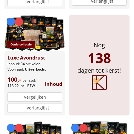
Verlanglijst
Verlanglijst
Sinterklaaspakketten
Particulier
Kerstgeschenken 2026
Nog
Oude collectie
138
Relatiegeschenken
Luxe Avondrust
Inhoud: 34 artikelen
Cadeaubon
dagen tot kerst!
Voorraad:
Uitverkocht
100,-
per stuk
Per stuk
Inhoud
113,22
incl. BTW
Alle overige
Vergelijken
Verlanglijst