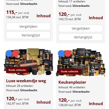
Inhoud: 11 artikelen
Voorraad:
Uitverkocht
Voorraad:
Uitverkocht
115,-
120,-
per stuk
per stuk
Inhoud
Inhoud
134,36
incl. BTW
143,73
incl. BTW
Vergelijken
Vergelijken
Verlanglijst
Verlanglijst
Oude collectie
Oude collectie
Luxe weekendje weg
Keukenplezier
Inhoud: 28 artikelen
Inhoud: 46 artikelen
Voorraad:
Uitverkocht
Voorraad:
Uitverkocht
120,-
120,-
per stuk
per stuk
Inhoud
Inhoud
142,97
incl. BTW
138,00
incl. BTW