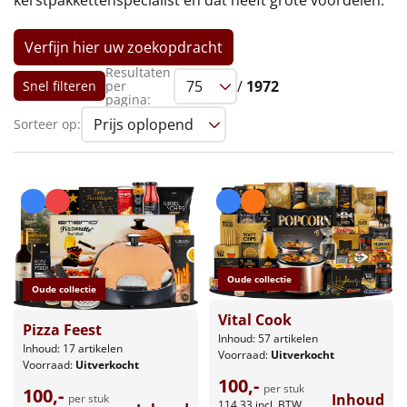
kerstpakkettenspecialist en dat heeft grote voordelen.
Leuke
Verfijn hier uw zoekopdracht
Goedkope
Resultaten
/
1972
Snel filteren
per
pagina:
Uniek
Sorteer op:
Alle thema's
Artikel
Hitster
NIEUW
Oude collectie
Pizzarette
Oude collectie
Vital Cook
Tas
Pizza Feest
Inhoud: 57 artikelen
Inhoud: 17 artikelen
Voorraad:
Uitverkocht
Voorraad:
Uitverkocht
Wake up light
NIEUW
100,-
per stuk
100,-
Inhoud
per stuk
114,33
incl. BTW