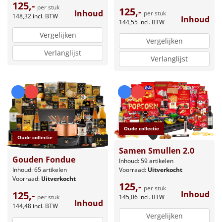
125,-
per stuk
125,-
Inhoud
per stuk
148,32
incl. BTW
Inhoud
144,55
incl. BTW
Vergelijken
Vergelijken
Verlanglijst
Verlanglijst
Oude collectie
Oude collectie
Samen Smullen 2.0
Gouden Fondue
Inhoud: 59 artikelen
Inhoud: 65 artikelen
Voorraad:
Uitverkocht
Voorraad:
Uitverkocht
125,-
per stuk
125,-
Inhoud
per stuk
145,06
incl. BTW
Inhoud
144,48
incl. BTW
Vergelijken