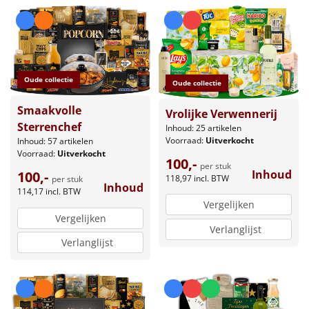
Oude collectie
Oude collectie
Smaakvolle
Vrolijke Verwennerij
Sterrenchef
Inhoud: 25 artikelen
Voorraad:
Uitverkocht
Inhoud: 57 artikelen
Voorraad:
Uitverkocht
100,-
per stuk
Inhoud
100,-
118,97
incl. BTW
per stuk
Inhoud
114,17
incl. BTW
Vergelijken
Vergelijken
Verlanglijst
Verlanglijst