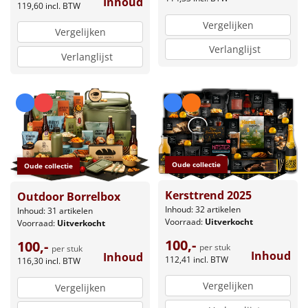
Inhoud
Borrelplank
119,60
incl. BTW
Vergelijken
Vergelijken
Warmtekussen
NIEUW
Verlanglijst
Verlanglijst
Slowcooker
POPULAIR
Noodradio
NIEUW
Deken (fleece plaid)
Oude collectie
Oude collectie
Alle artikelen
Kersttrend 2025
Outdoor Borrelbox
Overige
Inhoud: 32 artikelen
Inhoud: 31 artikelen
Voorraad:
Uitverkocht
Voorraad:
Uitverkocht
Ideeën
100,-
100,-
per stuk
per stuk
Inhoud
Inhoud
112,41
incl. BTW
116,30
incl. BTW
Personeel
Vergelijken
Vergelijken
Doe het zelf