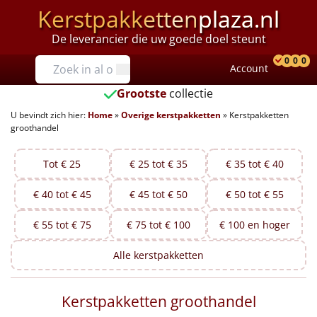
Kerstpakketten
plaza.nl
De leverancier die uw goede doel steunt
Prijzen
0
0
0
Account
Prod
Ver
W
Tot €25
Grootste
collectie
U bevindt zich hier:
Home
»
Overige kerstpakketten
»
Kerstpakketten
€25 tot €35
groothandel
€35 tot €40
Tot € 25
€ 25 tot € 35
€ 35 tot € 40
€40 tot €45
€ 40 tot € 45
€ 45 tot € 50
€ 50 tot € 55
€45 tot €50
€ 55 tot € 75
€ 75 tot € 100
€ 100 en hoger
€50 tot €55
Alle
kerstpakketten
€55 tot €75
Kerstpakketten groothandel