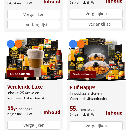
Inhoud
Inhoud
Borrelplank
63,79
incl. BTW
64,34
incl. BTW
Vergelijken
Vergelijken
Warmtekussen
NIEUW
Verlanglijst
Verlanglijst
Slowcooker
POPULAIR
Noodradio
NIEUW
Deken (fleece plaid)
Alle artikelen
Oude collectie
Oude collectie
Overige
Verdiende Luxe
Fuif Hapjes
Inhoud: 29 artikelen
Inhoud: 22 artikelen
Ideeën
Voorraad:
Uitverkocht
Voorraad:
Uitverkocht
55,-
55,-
per stuk
per stuk
Personeel
Inhoud
Inhoud
62,87
incl. BTW
64,28
incl. BTW
Vergelijken
Doe het zelf
Vergelijken