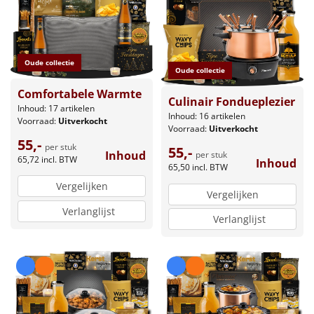
Oude collectie
Oude collectie
Comfortabele Warmte
Culinair Fondueplezier
Inhoud: 17 artikelen
Inhoud: 16 artikelen
Voorraad:
Uitverkocht
Voorraad:
Uitverkocht
55,-
per stuk
55,-
Inhoud
per stuk
65,72
incl. BTW
Inhoud
65,50
incl. BTW
Vergelijken
Vergelijken
Verlanglijst
Verlanglijst