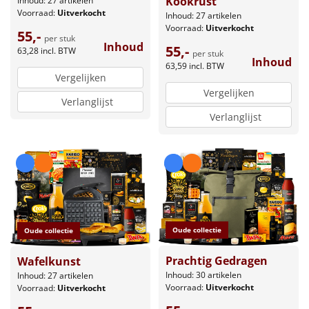
Kookrust
Inhoud: 27 artikelen
Voorraad:
Uitverkocht
Inhoud: 27 artikelen
Voorraad:
Uitverkocht
55,-
per stuk
Inhoud
55,-
63,28
incl. BTW
per stuk
Inhoud
63,59
incl. BTW
Vergelijken
Vergelijken
Verlanglijst
Verlanglijst
Oude collectie
Oude collectie
Prachtig Gedragen
Wafelkunst
Inhoud: 30 artikelen
Inhoud: 27 artikelen
Voorraad:
Uitverkocht
Voorraad:
Uitverkocht