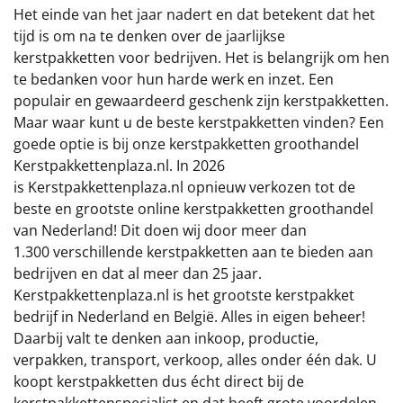
€75 tot €100
Het einde van het jaar nadert en dat betekent dat het
tijd is om na te denken over de jaarlijkse
€100 en hoger
kerstpakketten voor bedrijven. Het is belangrijk om hen
te bedanken voor hun harde werk en inzet. Een
Alle kerstpakketten 2026
populair en gewaardeerd geschenk zijn kerstpakketten.
Maar waar kunt u de beste kerstpakketten vinden? Een
Thema
goede optie is bij onze kerstpakketten groothandel
Kerstpakkettenplaza.nl. In 2026
Origineel
is Kerstpakkettenplaza.nl opnieuw verkozen tot de
beste en grootste online kerstpakketten groothandel
Rituals
van Nederland! Dit doen wij door meer dan
1.300 verschillende kerstpakketten aan te bieden aan
Luxe
bedrijven en dat al meer dan 25 jaar.
Kerstpakkettenplaza.nl is het grootste kerstpakket
Mannen
bedrijf in Nederland en België. Alles in eigen beheer!
Daarbij valt te denken aan inkoop, productie,
Vrouwen
verpakken, transport, verkoop, alles onder één dak. U
koopt kerstpakketten dus écht direct bij de
Duurzaam