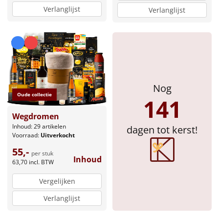
Verlanglijst
Verlanglijst
Sinterklaaspakketten
Particulier
Kerstgeschenken 2026
Relatiegeschenken
Nog
Oude collectie
141
Cadeaubon
Wegdromen
Inhoud: 29 artikelen
dagen tot kerst!
Per stuk
Voorraad:
Uitverkocht
55,-
per stuk
Alle overige
Inhoud
63,70
incl. BTW
Vergelijken
Verlanglijst