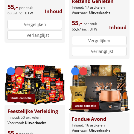
Reizend Genieten
55,-
Inhoud: 17 artikelen
per stuk
Inhoud
Voorraad:
Uitverkocht
63,39
incl. BTW
55,-
per stuk
Vergelijken
Inhoud
65,67
incl. BTW
Verlanglijst
Vergelijken
Verlanglijst
Oude collectie
Oude collectie
Feestelijke Verleiding
Inhoud: 50 artikelen
Fondue Avond
Voorraad:
Uitverkocht
Inhoud: 16 artikelen
Voorraad:
Uitverkocht
55,-
per stuk