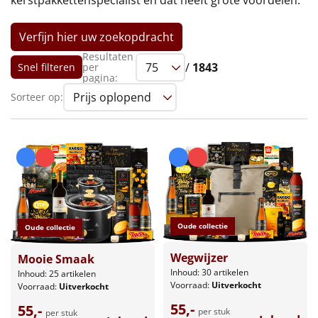
kerstpakkettenspecialist en dat heeft grote voordelen.
Leuke
Verfijn hier uw zoekopdracht
Goedkope
Resultaten
/
1843
Snel filteren
per
pagina:
Uniek
Sorteer op:
Alle thema's
Artikel
Hitster
NIEUW
Pizzarette
Oude collectie
Oude collectie
Tas
Wegwijzer
Mooie Smaak
Inhoud: 30 artikelen
Inhoud: 25 artikelen
Voorraad:
Uitverkocht
Voorraad:
Uitverkocht
Wake up light
NIEUW
55,-
55,-
per stuk
per stuk