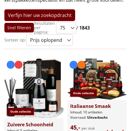
kerstpakkettenspecialist en dat heeft grote voordelen.
Leuke
Verfijn hier uw zoekopdracht
Goedkope
Resultaten
/
1843
Snel filteren
per
pagina:
Uniek
Sorteer op:
Alle thema's
Artikel
Hitster
NIEUW
Pizzarette
Oude collectie
Tas
Italiaanse Smaak
Oude collectie
Inhoud: 10 artikelen
Voorraad:
Uitverkocht
Wake up light
NIEUW
Zuivere Schoonheid
45,-
per stuk
Inhoud: 5 artikelen