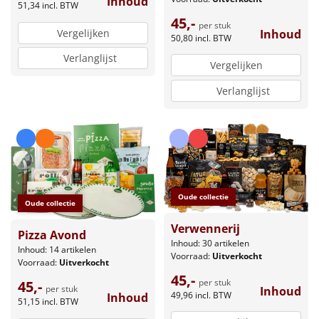
Inhoud
51,34
incl. BTW
45,-
per stuk
Inhoud
Vergelijken
50,80
incl. BTW
Verlanglijst
Vergelijken
Verlanglijst
Oude collectie
Oude collectie
Verwennerij
Pizza Avond
Inhoud: 30 artikelen
Inhoud: 14 artikelen
Voorraad:
Uitverkocht
Voorraad:
Uitverkocht
45,-
per stuk
45,-
per stuk
Inhoud
49,96
incl. BTW
Inhoud
51,15
incl. BTW