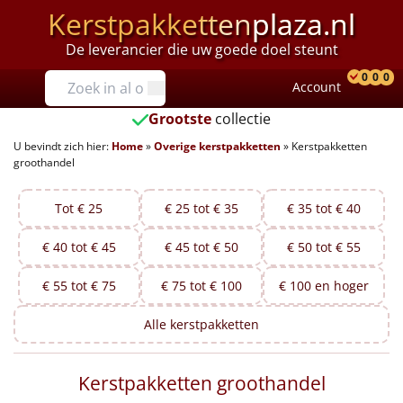
Kerstpakketten
plaza.nl
De leverancier die uw goede doel steunt
Prijzen
0
0
0
Account
Prod
Ver
W
Tot €25
Grootste
collectie
U bevindt zich hier:
Home
»
Overige kerstpakketten
»
Kerstpakketten
€25 tot €35
groothandel
€35 tot €40
Tot € 25
€ 25 tot € 35
€ 35 tot € 40
€40 tot €45
€ 40 tot € 45
€ 45 tot € 50
€ 50 tot € 55
€45 tot €50
€ 55 tot € 75
€ 75 tot € 100
€ 100 en hoger
€50 tot €55
Alle
kerstpakketten
€55 tot €75
Kerstpakketten groothandel