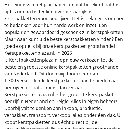
€75 tot €100
Het einde van het jaar nadert en dat betekent dat het
tijd is om na te denken over de jaarlijkse
€100 en hoger
kerstpakketten voor bedrijven. Het is belangrijk om hen
te bedanken voor hun harde werk en inzet. Een
Alle kerstpakketten 2026
populair en gewaardeerd geschenk zijn kerstpakketten.
Maar waar kunt u de beste kerstpakketten vinden? Een
Thema
goede optie is bij onze kerstpakketten groothandel
Kerstpakkettenplaza.nl. In 2026
Origineel
is Kerstpakkettenplaza.nl opnieuw verkozen tot de
beste en grootste online kerstpakketten groothandel
Rituals
van Nederland! Dit doen wij door meer dan
1.300 verschillende kerstpakketten aan te bieden aan
Luxe
bedrijven en dat al meer dan 25 jaar.
Kerstpakkettenplaza.nl is het grootste kerstpakket
Mannen
bedrijf in Nederland en België. Alles in eigen beheer!
Daarbij valt te denken aan inkoop, productie,
Vrouwen
verpakken, transport, verkoop, alles onder één dak. U
koopt kerstpakketten dus écht direct bij de
Duurzaam