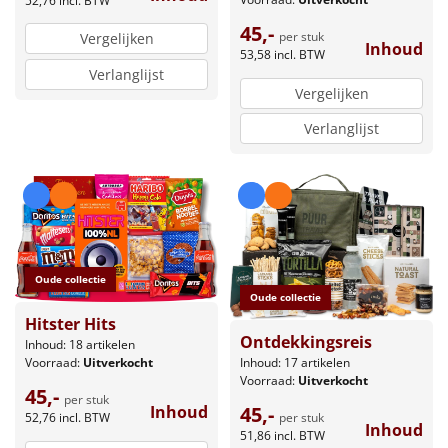
52,76
incl. BTW
45,-
per stuk
Vergelijken
Inhoud
53,58
incl. BTW
Verlanglijst
Vergelijken
Verlanglijst
Oude collectie
Oude collectie
Hitster Hits
Ontdekkingsreis
Inhoud: 18 artikelen
Inhoud: 17 artikelen
Voorraad:
Uitverkocht
Voorraad:
Uitverkocht
45,-
per stuk
45,-
Inhoud
per stuk
52,76
incl. BTW
Inhoud
51,86
incl. BTW