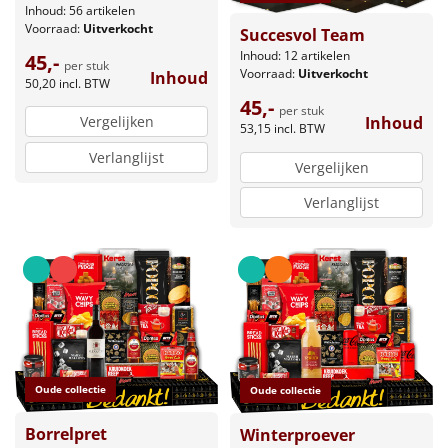
Inhoud: 56 artikelen
Voorraad:
Uitverkocht
Succesvol Team
Inhoud: 12 artikelen
45,-
per stuk
Voorraad:
Uitverkocht
Inhoud
50,20
incl. BTW
45,-
per stuk
Inhoud
Vergelijken
53,15
incl. BTW
Verlanglijst
Vergelijken
Verlanglijst
Oude collectie
Oude collectie
Borrelpret
Winterproever