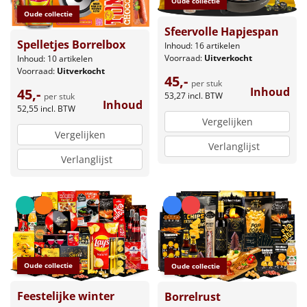
Oude collectie
Oude collectie
Sfeervolle Hapjespan
Spelletjes Borrelbox
Inhoud: 16 artikelen
Voorraad:
Uitverkocht
Inhoud: 10 artikelen
Voorraad:
Uitverkocht
45,-
per stuk
Inhoud
45,-
53,27
incl. BTW
per stuk
Inhoud
52,55
incl. BTW
Vergelijken
Vergelijken
Verlanglijst
Verlanglijst
Oude collectie
Oude collectie
Feestelijke winter
Borrelrust