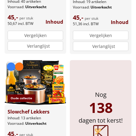
Inhoud: 40 artikelen
Inhoud: 19 artikelen
Voorraad:
Uitverkocht
Voorraad:
Uitverkocht
45,-
45,-
per stuk
per stuk
Inhoud
Inhoud
50,67
incl. BTW
51,36
incl. BTW
Vergelijken
Vergelijken
Verlanglijst
Verlanglijst
Nog
Oude collectie
138
Slowchef Lekkers
Inhoud: 13 artikelen
dagen tot kerst!
Voorraad:
Uitverkocht
45,-
per stuk