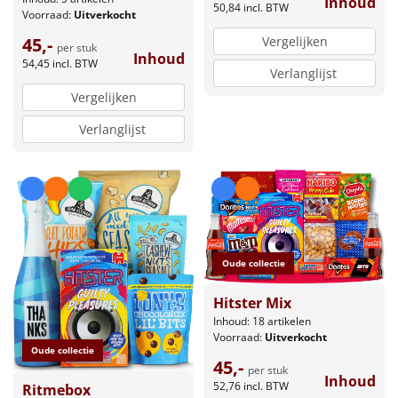
Inhoud
Borrelplank
50,84
incl. BTW
Voorraad:
Uitverkocht
45,-
Vergelijken
per stuk
Warmtekussen
NIEUW
Inhoud
54,45
incl. BTW
Verlanglijst
Slowcooker
POPULAIR
Vergelijken
Verlanglijst
Noodradio
NIEUW
Deken (fleece plaid)
Alle artikelen
Overige
Oude collectie
Ideeën
Hitster Mix
Inhoud: 18 artikelen
Voorraad:
Uitverkocht
Personeel
Oude collectie
45,-
per stuk
Inhoud
Doe het zelf
52,76
incl. BTW
Ritmebox