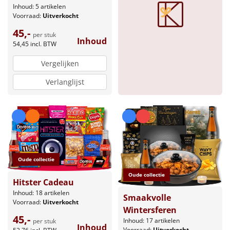
Inhoud: 5 artikelen
Voorraad:
Uitverkocht
45,-
per stuk
Inhoud
54,45
incl. BTW
Vergelijken
Verlanglijst
Oude collectie
Oude collectie
Hitster Cadeau
Inhoud: 18 artikelen
Smaakvolle
Voorraad:
Uitverkocht
Wintersferen
45,-
Inhoud: 17 artikelen
per stuk
Inhoud
Voorraad:
Uitverkocht