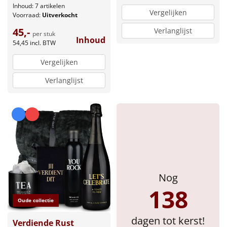
Inhoud: 7 artikelen
Vergelijken
Voorraad:
Uitverkocht
Sinterklaaspakketten
45,-
Verlanglijst
per stuk
Inhoud
Particulier
54,45
incl. BTW
Vergelijken
Kerstgeschenken 2026
Verlanglijst
Relatiegeschenken
Cadeaubon
Per stuk
Alle overige
Nog
138
Oude collectie
dagen tot kerst!
Verdiende Rust