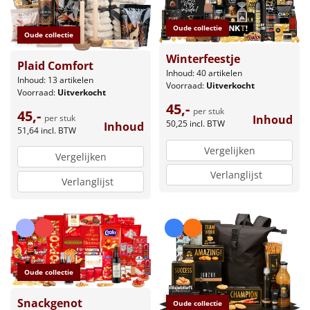
Oude collectie
Oude collectie
Winterfeestje
Plaid Comfort
Inhoud: 40 artikelen
Inhoud: 13 artikelen
Voorraad:
Uitverkocht
Voorraad:
Uitverkocht
45,-
per stuk
45,-
per stuk
Inhoud
50,25
incl. BTW
Inhoud
51,64
incl. BTW
Vergelijken
Vergelijken
Verlanglijst
Verlanglijst
Oude collectie
Snackgenot
Oude collectie