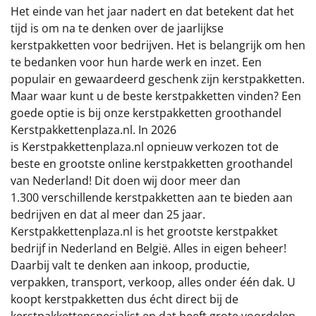
€75 tot €100
Het einde van het jaar nadert en dat betekent dat het
tijd is om na te denken over de jaarlijkse
€100 en hoger
kerstpakketten voor bedrijven. Het is belangrijk om hen
te bedanken voor hun harde werk en inzet. Een
Alle kerstpakketten 2026
populair en gewaardeerd geschenk zijn kerstpakketten.
Maar waar kunt u de beste kerstpakketten vinden? Een
Thema
goede optie is bij onze kerstpakketten groothandel
Kerstpakkettenplaza.nl. In 2026
Origineel
is Kerstpakkettenplaza.nl opnieuw verkozen tot de
beste en grootste online kerstpakketten groothandel
Rituals
van Nederland! Dit doen wij door meer dan
1.300 verschillende kerstpakketten aan te bieden aan
Luxe
bedrijven en dat al meer dan 25 jaar.
Kerstpakkettenplaza.nl is het grootste kerstpakket
Mannen
bedrijf in Nederland en België. Alles in eigen beheer!
Daarbij valt te denken aan inkoop, productie,
Vrouwen
verpakken, transport, verkoop, alles onder één dak. U
koopt kerstpakketten dus écht direct bij de
Duurzaam