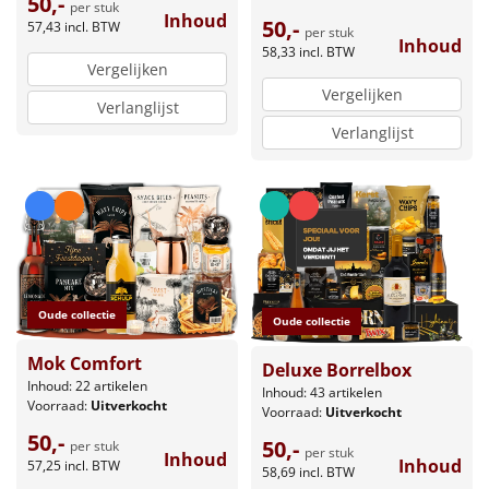
50,-
per stuk
Inhoud
50,-
57,43
incl. BTW
per stuk
Inhoud
58,33
incl. BTW
Vergelijken
Vergelijken
Verlanglijst
Verlanglijst
Oude collectie
Oude collectie
Mok Comfort
Deluxe Borrelbox
Inhoud: 22 artikelen
Inhoud: 43 artikelen
Voorraad:
Uitverkocht
Voorraad:
Uitverkocht
50,-
50,-
per stuk
per stuk
Inhoud
Inhoud
57,25
incl. BTW
58,69
incl. BTW