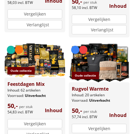
50,-
Inhoud
Borrelplank
per stuk
58,03
incl. BTW
Inhoud
58,10
incl. BTW
Vergelijken
Warmtekussen
NIEUW
Vergelijken
Verlanglijst
Verlanglijst
Slowcooker
POPULAIR
Noodradio
NIEUW
Deken (fleece plaid)
Oude collectie
Alle artikelen
Oude collectie
Feestdagen Mix
Overige
Rugvol Warmte
Inhoud: 62 artikelen
Inhoud: 20 artikelen
Voorraad:
Uitverkocht
Ideeën
Voorraad:
Uitverkocht
50,-
per stuk
50,-
Inhoud
per stuk
54,83
incl. BTW
Personeel
Inhoud
57,74
incl. BTW
Vergelijken
Vergelijken
Doe het zelf