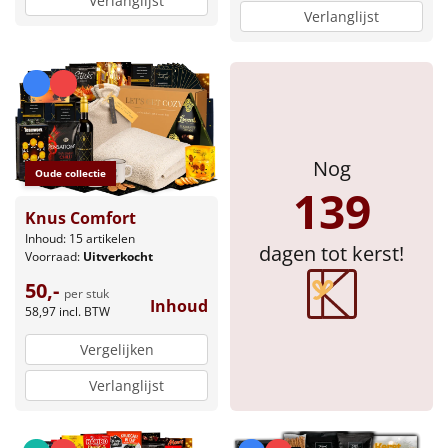
Verlanglijst
Verlanglijst
Sinterklaaspakketten
Particulier
Kerstgeschenken 2026
Nog
Oude collectie
Relatiegeschenken
139
Knus Comfort
Cadeaubon
Inhoud: 15 artikelen
dagen tot kerst!
Voorraad:
Uitverkocht
Per stuk
50,-
per stuk
Inhoud
58,97
incl. BTW
Alle overige
Vergelijken
Verlanglijst