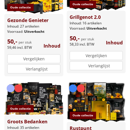
Oude collectie
Oude collectie
Grillgenot 2.0
Gezonde Genieter
Inhoud: 16 artikelen
Inhoud: 27 artikelen
Voorraad:
Uitverkocht
Voorraad:
Uitverkocht
50,-
per stuk
50,-
Inhoud
per stuk
58,33
incl. BTW
Inhoud
59,46
incl. BTW
Vergelijken
Vergelijken
Verlanglijst
Verlanglijst
Oude collectie
Oude collectie
Groots Bedanken
Inhoud: 35 artikelen
Rustpunt