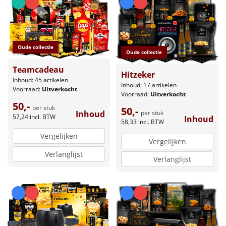
Oude collectie
Oude collectie
Teamcadeau
Hitzeker
Inhoud: 45 artikelen
Inhoud: 17 artikelen
Voorraad:
Uitverkocht
Voorraad:
Uitverkocht
50,-
per stuk
50,-
Inhoud
per stuk
57,24
incl. BTW
Inhoud
58,33
incl. BTW
Vergelijken
Vergelijken
Verlanglijst
Verlanglijst