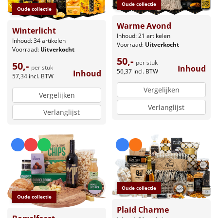
Oude collectie
Oude collectie
Warme Avond
Winterlicht
Inhoud: 21 artikelen
Inhoud: 34 artikelen
Voorraad:
Uitverkocht
Voorraad:
Uitverkocht
50,-
per stuk
50,-
Inhoud
per stuk
56,37
incl. BTW
Inhoud
57,34
incl. BTW
Vergelijken
Vergelijken
Verlanglijst
Verlanglijst
Oude collectie
Oude collectie
Plaid Charme