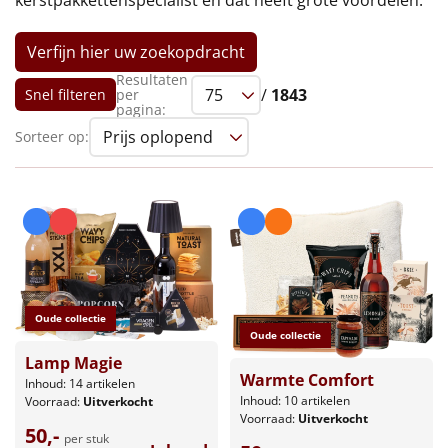
kerstpakkettenspecialist en dat heeft grote voordelen.
Leuke
Verfijn hier uw zoekopdracht
Goedkope
Resultaten
/
1843
Snel filteren
per
pagina:
Uniek
Sorteer op:
Alle thema's
Artikel
Hitster
NIEUW
Pizzarette
Oude collectie
Oude collectie
Tas
Lamp Magie
Warmte Comfort
Inhoud: 14 artikelen
Inhoud: 10 artikelen
Voorraad:
Uitverkocht
Wake up light
NIEUW
Voorraad:
Uitverkocht
50,-
per stuk