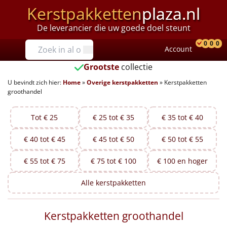
Kerstpakketten
plaza.nl
De leverancier die uw goede doel steunt
Prijzen
0
0
0
Account
Prod
Ver
W
Tot €25
Grootste
collectie
U bevindt zich hier:
Home
»
Overige kerstpakketten
»
Kerstpakketten
€25 tot €35
groothandel
€35 tot €40
Tot € 25
€ 25 tot € 35
€ 35 tot € 40
€40 tot €45
€ 40 tot € 45
€ 45 tot € 50
€ 50 tot € 55
€45 tot €50
€ 55 tot € 75
€ 75 tot € 100
€ 100 en hoger
€50 tot €55
Alle
kerstpakketten
€55 tot €75
Kerstpakketten groothandel