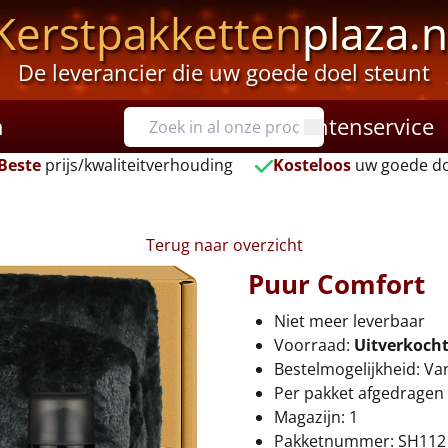
Kerstpakketten
plaza.n
De leverancier die uw goede doel steunt
n
Klantenservice
Beste
prijs/kwaliteitverhouding
Kosteloos
uw goede do
Terug naar overzicht
Puur Comfort
Niet meer leverbaar
Voorraad:
Uitverkoch
Bestelmogelijkheid: Va
Per pakket afgedragen 
Magazijn: 1
Pakketnummer: SH112