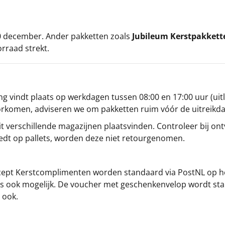
 20 december. Ander pakketten zoals
Jubileum Kerstpakkett
orraad strekt.
g vindt plaats op werkdagen tussen 08:00 en 17:00 uur (uitl
oorkomen, adviseren we om pakketten ruim vóór de uitreikd
t verschillende magazijnen plaatsvinden. Controleer bij ontv
iedt op pallets, worden deze niet retourgenomen.
cept
Kerstcomplimenten
worden standaard via PostNL op h
s is ook mogelijk. De voucher met geschenkenvelop wordt sta
 ook.