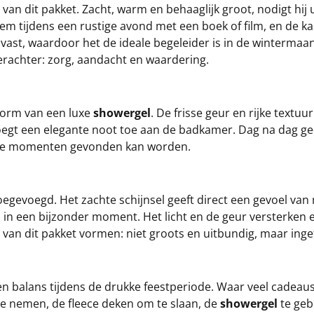
an dit pakket. Zacht, warm en behaaglijk groot, nodigt hij
em tijdens een rustige avond met een boek of film, en de 
vast, waardoor het de ideale begeleider is in de wintermaa
erachter: zorg, aandacht en waardering.
 vorm van een luxe
showergel
. De frisse geur en rijke textu
voegt een elegante noot toe aan de badkamer. Dag na dag ge
leine momenten gevonden kan worden.
egevoegd. Het zachte schijnsel geeft direct een gevoel van 
in een bijzonder moment. Het licht en de geur versterken 
t van dit pakket vormen: niet groots en uitbundig, maar ing
en balans tijdens de drukke feestperiode. Waar veel cadeau
 te nemen, de fleece deken om te slaan, de
showergel
te geb