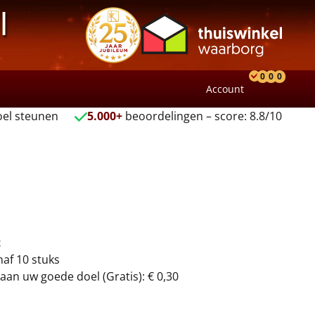
l
0
0
0
Account
Product
Verlang
Wink
el steunen
5.000+
beoordelingen – score: 8.8/10
t
naf 10 stuks
aan uw goede doel (Gratis): € 0,30