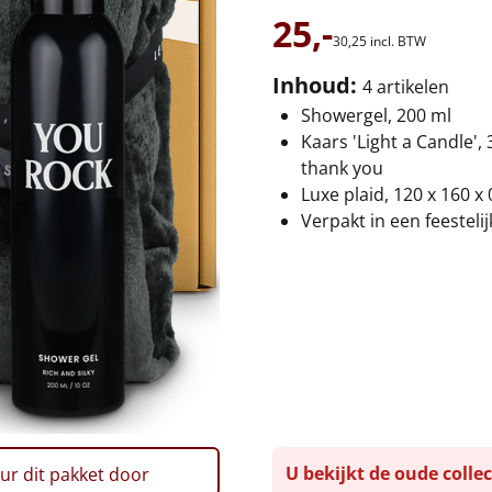
25,-
30,
25
incl. BTW
Inhoud:
4 artikelen
Showergel, 200 ml
Kaars 'Light a Candle',
thank you
Luxe plaid, 120 x 160 x
Verpakt in een feesteli
U bekijkt de oude collec
ur dit pakket door