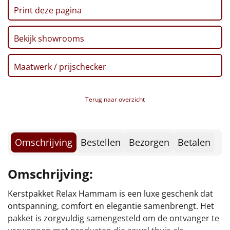
Borrelplank
Print deze pagina
Warmtekussen
NIEUW
Bekijk showrooms
Slowcooker
POPULAIR
Maatwerk / prijschecker
Noodradio
NIEUW
Terug naar overzicht
Deken (fleece plaid)
Alle artikelen
Omschrijving
Bestellen
Bezorgen
Betalen
Overige
Omschrijving:
Ideeën
Kerstpakket Relax Hammam is een luxe geschenk dat
geschenk is dat verder gaat dan de feestdagen en nog
Personeel
ontspanning, comfort en elegantie samenbrengt. Het
pakket is zorgvuldig samengesteld om de ontvanger te
Doe het zelf