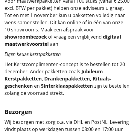
Voor maatwerkpakketten vanaf 100 stuks (vanaf € 25,00
excl. BTW per pakket) helpen onze adviseurs u graag.
Tot en met 1 november kun u pakketten volledig naar
wens samenstellen. Dit kan online of in één van onze
10 showrooms. Maak een afspraak voor
showroombezoek
of vraag een vrijblijvend
digitaal
maatwerkvoorstel
aan
Eigen keuze kerstpakketten
Het
Kerstcomplimenten
-concept
is te bestellen tot 20
december. Ander pakketten zoals
Jubileum
Kerstpakketten
,
Drankenpakketten
,
Rituals-
geschenken
en
Sinterklaaspakketten
zijn te bestellen
zolang de voorraad strekt.
Bezorgen
Wij bezorgen met zorg o.a. via DHL en PostNL. Levering
vindt plaats op werkdagen tussen 08:00 en 17:00 uur