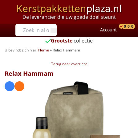
Kerstpakketten
plaza.nl
De leverancier die uw goede doel steunt
Prijzen
0
0
0
Account
Prod
Ver
W
Tot €25
Grootste
collectie
U bevindt zich hier:
Home
»
Relax Hammam
€25 tot €35
Terug naar overzicht
€35 tot €40
Relax Hammam
€40 tot €45
€45 tot €50
€50 tot €55
€55 tot €75