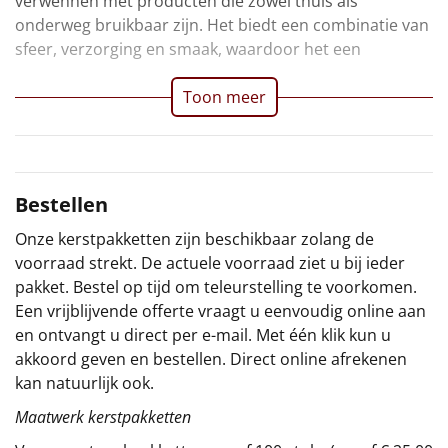
verwennen met producten die zowel thuis als
onderweg bruikbaar zijn. Het biedt een combinatie van
Sinterklaaspakketten
sfeer, verzorging en smaak, waardoor het een
Particulier
Toon meer
Kerstgeschenken 2026
Relatiegeschenken
Bestellen
Cadeaubon
Onze kerstpakketten zijn beschikbaar zolang de
voorraad strekt. De actuele voorraad ziet u bij ieder
Per stuk
pakket. Bestel op tijd om teleurstelling te voorkomen.
Een vrijblijvende offerte vraagt u eenvoudig online aan
Alle overige
en ontvangt u direct per e-mail. Met één klik kun u
akkoord geven en bestellen. Direct online afrekenen
kan natuurlijk ook.
Maatwerk kerstpakketten