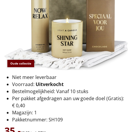
€75 tot €100
€100 en hoger
Alle kerstpakketten 2026
Thema
Origineel
Oude collectie
Rituals
Niet meer leverbaar
Voorraad:
Uitverkocht
Luxe
Bestelmogelijkheid: Vanaf 10 stuks
Per pakket afgedragen aan uw goede doel (Gratis):
Mannen
€ 0,40
Magazijn: 1
Vrouwen
Pakketnummer: SH109
Duurzaam
35,-