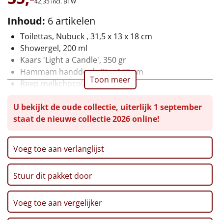
42,
35
incl. BTW
Leuke
Inhoud:
6 artikelen
Toilettas, Nubuck , 31,5 x 13 x 18 cm
Goedkope
Showergel, 200 ml
Kaars 'Light a Candle', 350 gr
Uniek
Hammam handdoek, 95 x 170 cm
Toon meer
Reep melkchocolade, 200 gr
Alle thema's
Verpakt in een feestelijke geschenkdoos, 38 x 28 x
U bekijkt de oude collectie, uiterlijk 1 september
12 cm
Artikel
staat de nieuwe collectie 2026 online!
Hitster
NIEUW
Voeg toe aan verlanglijst
Pizzarette
Stuur dit pakket door
Tas
Wake up light
Voeg toe aan vergelijker
NIEUW