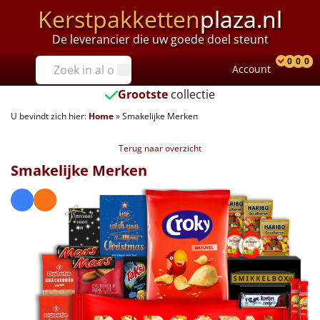
Kerstpakketten
plaza.nl
De leverancier die uw goede doel steunt
Prijzen
0
0
0
Account
Prod
Ver
W
Tot €25
Grootste
collectie
U bevindt zich hier:
Home
»
Smakelijke Merken
€25 tot €35
Terug naar overzicht
€35 tot €40
Smakelijke Merken
€40 tot €45
€45 tot €50
€50 tot €55
€55 tot €75