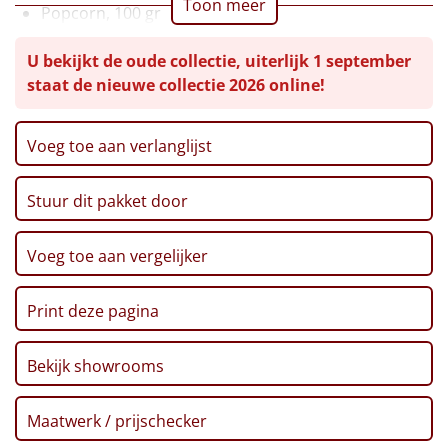
Toon meer
Popcorn, 100 gr
Leuke
Mars, 18 gr, 2 st
U bekijkt de oude collectie, uiterlijk 1 september
Smikkelboxx
Goedkope
staat de nieuwe collectie 2026 online!
Haribo goudberen, 10 gr, 3 st
Bolletje knackebrod, 15 gr, 2 st
Uniek
Koetjesreep, 15 gr, 2 st
Voeg toe aan verlanglijst
Dubbele biscuit, 30 gr
Alle thema's
Croky naturel chips, 100 gr
Stuur dit pakket door
Kerstkaart
Artikel
Voucher Ponycity
Voucher Fletcher hotel
Voeg toe aan vergelijker
Hitster
NIEUW
Verpakt in een feestelijke kerstdoos
Print deze pagina
Pizzarette
Tas
Bekijk showrooms
Wake up light
NIEUW
Maatwerk / prijschecker