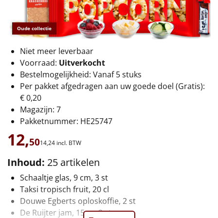
€75 tot €100
€100 en hoger
Oude collectie
Alle kerstpakketten 2026
Niet meer leverbaar
Voorraad:
Uitverkocht
Thema
Bestelmogelijkheid: Vanaf 5 stuks
Per pakket afgedragen aan uw goede doel (Gratis):
Origineel
€ 0,20
Magazijn: 7
Rituals
Pakketnummer: HE25747
12,
Luxe
50
14,
24
incl. BTW
Inhoud:
25 artikelen
Mannen
Schaaltje glas, 9 cm, 3 st
Vrouwen
Taksi tropisch fruit, 20 cl
Douwe Egberts oploskoffie, 2 st
Duurzaam
De Ruijter jam, 15 gr, 2 st