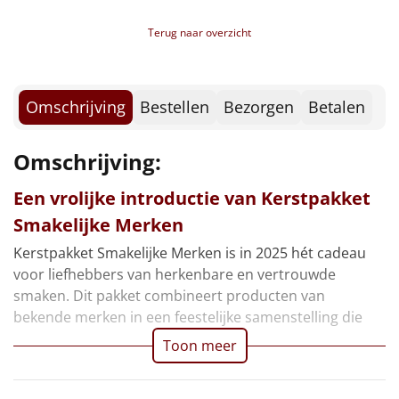
Borrelplank
Terug naar overzicht
Warmtekussen
NIEUW
Slowcooker
POPULAIR
Omschrijving
Bestellen
Bezorgen
Betalen
Noodradio
NIEUW
Omschrijving:
Deken (fleece plaid)
Een vrolijke introductie van Kerstpakket
Smakelijke Merken
Alle artikelen
Kerstpakket Smakelijke Merken is in 2025 hét cadeau
Overige
voor liefhebbers van herkenbare en vertrouwde
smaken. Dit pakket combineert producten van
Ideeën
bekende merken in een feestelijke samenstelling die
Personeel
Toon meer
Doe het zelf