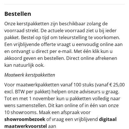
Sinterklaaspakketten
Bestellen
Particulier
Onze kerstpakketten zijn beschikbaar zolang de
voorraad strekt. De actuele voorraad ziet u bij ieder
Kerstgeschenken 2026
pakket. Bestel op tijd om teleurstelling te voorkomen.
Een vrijblijvende offerte vraagt u eenvoudig online aan
Relatiegeschenken
en ontvangt u direct per e-mail. Met één klik kun u
akkoord geven en bestellen. Direct online afrekenen
Cadeaubon
kan natuurlijk ook.
Maatwerk kerstpakketten
Per stuk
Voor maatwerkpakketten vanaf 100 stuks (vanaf € 25,00
excl. BTW per pakket) helpen onze adviseurs u graag.
Alle overige
Tot en met 1 november kun u pakketten volledig naar
wens samenstellen. Dit kan online of in één van onze
10 showrooms. Maak een afspraak voor
showroombezoek
of vraag een vrijblijvend
digitaal
maatwerkvoorstel
aan