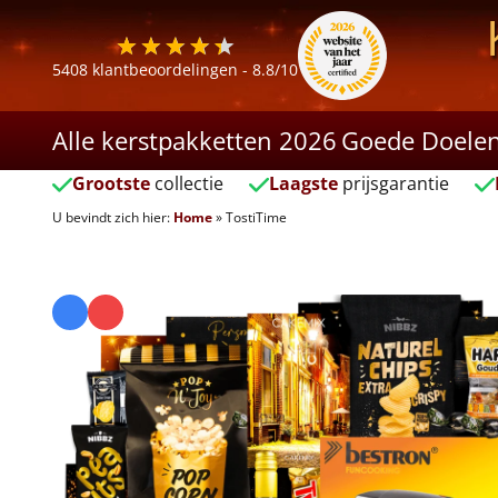
5408
klantbeoordelingen -
8.8
/10
Alle kerstpakketten 2026
Goede Doele
Grootste
collectie
Laagste
prijsgarantie
U bevindt zich hier:
Home
»
TostiTime