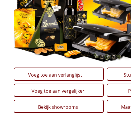
Voeg toe aan verlanglijst
Stu
Voeg toe aan vergelijker
P
Bekijk showrooms
Maat