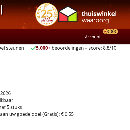
l
0
0
0
Account
Product
Verlang
Wink
el steunen
5.000+
beoordelingen – score: 8.8/10
-2026
ikbaar
naf 5 stuks
aan uw goede doel (Gratis): € 0,55