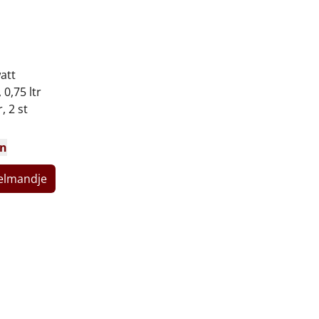
att
0,75 ltr
, 2 st
en
kelmandje