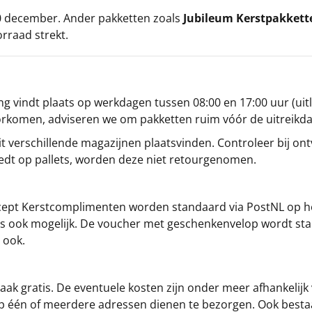
 20 december. Ander pakketten zoals
Jubileum Kerstpakkett
orraad strekt.
g vindt plaats op werkdagen tussen 08:00 en 17:00 uur (uitl
oorkomen, adviseren we om pakketten ruim vóór de uitreikd
t verschillende magazijnen plaatsvinden. Controleer bij ontv
iedt op pallets, worden deze niet retourgenomen.
cept
Kerstcomplimenten
worden standaard via PostNL op h
s is ook mogelijk. De voucher met geschenkenvelop wordt sta
 ook.
ak gratis. De eventuele kosten zijn onder meer afhankelijk
op één of meerdere adressen dienen te bezorgen. Ook besta