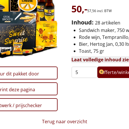
50,-
57,
56
incl. BTW
Inhoud:
28 artikelen
Sandwich maker, 750 w
Rode wijn, Tempranillo, 
Bier, Hertog Jan, 0,30 ltr
Toast, 75 gr
Laat volledige inhoud zi
Offerte/win
ur dit pakket door
rint deze pagina
werk / prijschecker
Terug naar overzicht