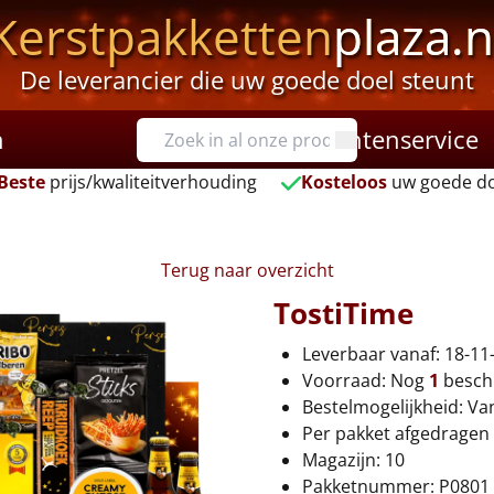
Kerstpakketten
plaza.n
De leverancier die uw goede doel steunt
n
Klantenservice
Beste
prijs/kwaliteitverhouding
Kosteloos
uw goede do
Terug naar overzicht
TostiTime
Leverbaar vanaf: 18-11
Voorraad:
Nog
1
besch
Bestelmogelijkheid: Va
Per pakket afgedragen 
Magazijn: 10
Pakketnummer: P0801