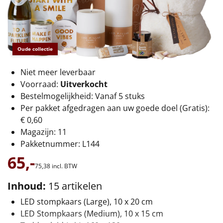
€75 tot €100
€100 en hoger
Oude collectie
Alle kerstpakketten 2026
Niet meer leverbaar
Thema
Voorraad:
Uitverkocht
Origineel
Bestelmogelijkheid: Vanaf 5 stuks
Per pakket afgedragen aan uw goede doel (Gratis):
Rituals
€ 0,60
Magazijn: 11
Luxe
Pakketnummer: L144
65,-
Mannen
75,
38
incl. BTW
Inhoud:
15 artikelen
Vrouwen
LED stompkaars (Large), 10 x 20 cm
LED Stompkaars (Medium), 10 x 15 cm
Duurzaam