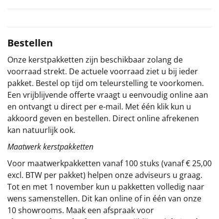
Sinterklaaspakketten
Particulier
Bestellen
Onze kerstpakketten zijn beschikbaar zolang de
Kerstgeschenken 2026
voorraad strekt. De actuele voorraad ziet u bij ieder
pakket. Bestel op tijd om teleurstelling te voorkomen.
Relatiegeschenken
Een vrijblijvende offerte vraagt u eenvoudig online aan
en ontvangt u direct per e-mail. Met één klik kun u
Cadeaubon
akkoord geven en bestellen. Direct online afrekenen
kan natuurlijk ook.
Per stuk
Maatwerk kerstpakketten
Alle overige
Voor maatwerkpakketten vanaf 100 stuks (vanaf € 25,00
excl. BTW per pakket) helpen onze adviseurs u graag.
Tot en met 1 november kun u pakketten volledig naar
wens samenstellen. Dit kan online of in één van onze
10 showrooms. Maak een afspraak voor