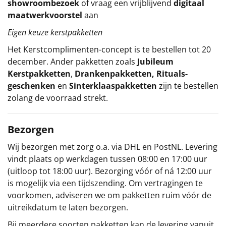
showroombezoek
of vraag een vrijblijvend
digitaal
maatwerkvoorstel
aan
Eigen keuze kerstpakketten
Het
Kerstcomplimenten
-concept
is te bestellen tot 20
december. Ander pakketten zoals
Jubileum
Kerstpakketten
,
Drankenpakketten
,
Rituals-
geschenken
en
Sinterklaaspakketten
zijn te bestellen
zolang de voorraad strekt.
Bezorgen
Wij bezorgen met zorg o.a. via DHL en PostNL. Levering
vindt plaats op werkdagen tussen 08:00 en 17:00 uur
(uitloop tot 18:00 uur). Bezorging vóór of ná 12:00 uur
is mogelijk via een tijdszending. Om vertragingen te
voorkomen, adviseren we om pakketten ruim vóór de
uitreikdatum te laten bezorgen.
Bij meerdere soorten pakketten kan de levering vanuit