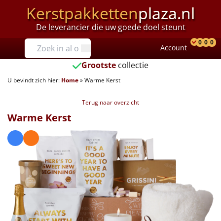
Kerstpakketten
plaza.nl
De leverancier die uw goede doel steunt
Prijzen
0
0
0
Account
Prod
Ver
W
Tot €25
Grootste
collectie
U bevindt zich hier:
Home
»
Warme Kerst
€25 tot €35
Terug naar overzicht
€35 tot €40
Warme Kerst
€40 tot €45
€45 tot €50
€50 tot €55
€55 tot €75