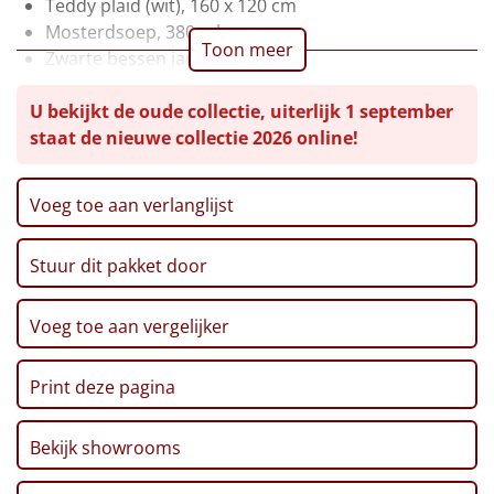
Teddy plaid (wit), 160 x 120 cm
Mosterdsoep, 380 ml
Leuke
Toon meer
Zwarte bessen jam, 230 gr
Kaaspuntjes, 125 gr
Goedkope
U bekijkt de oude collectie, uiterlijk 1 september
Snack cookies, appel & kaneel, 100 gr
staat de nieuwe collectie 2026 online!
Ribbelchips, 90 gr
Uniek
Zwarte thee, 18 zakjes, 27 gr
Sparkling Appelsap (0,0% alc.), 0,75 ltr
Alle thema's
Voeg toe aan verlanglijst
Geroosterde broodjes, 250 gr
Artikel
Mini schuimblokjes, 100 gr
Stuur dit pakket door
Grissini, 100 gr
Hitster
Nougatreep Amaretti, 75 gr
NIEUW
Verpakt in feestelijke kerstdoos, 39 x 29 x 30 cm
Voeg toe aan vergelijker
Pizzarette
Print deze pagina
Tas
Bekijk showrooms
Wake up light
NIEUW