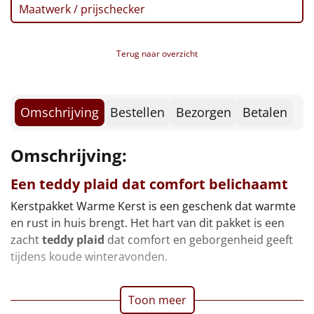
Borrelplank
Maatwerk / prijschecker
Warmtekussen
NIEUW
Terug naar overzicht
Slowcooker
POPULAIR
Noodradio
NIEUW
Omschrijving
Bestellen
Bezorgen
Betalen
Deken (fleece plaid)
Omschrijving:
Alle artikelen
Een teddy plaid dat comfort belichaamt
Overige
Kerstpakket Warme Kerst is een geschenk dat warmte
en rust in huis brengt. Het hart van dit pakket is een
Ideeën
zacht
teddy plaid
dat comfort en geborgenheid geeft
tijdens koude winteravonden.
Personeel
Toon meer
Doe het zelf