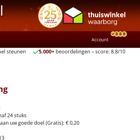
l
0
0
0
Account
Product
Verlang
Wink
el steunen
5.000+
beoordelingen – score: 8.8/10
ng
t
naf 24 stuks
aan uw goede doel (Gratis): € 0,20
13