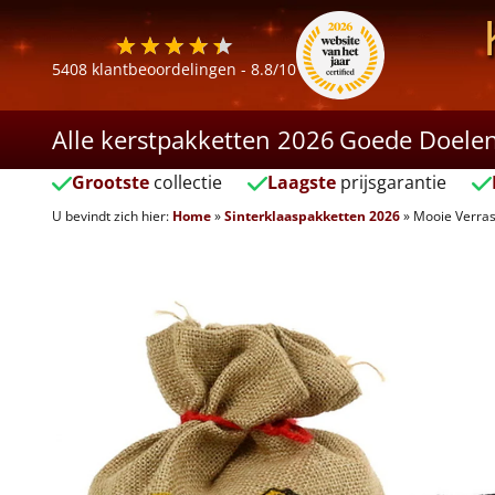
5408
klantbeoordelingen -
8.8
/10
Alle kerstpakketten 2026
Goede Doele
Grootste
collectie
Laagste
prijsgarantie
U bevindt zich hier:
Home
»
Sinterklaaspakketten 2026
»
Mooie Verras