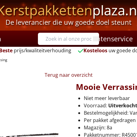
Kerstpakketten
plaza.n
De leverancier die uw goede doel steunt
n
Klantenservice
Beste
prijs/kwaliteitverhouding
Kosteloos
uw goede do
sing
Terug naar overzicht
Mooie Verrassi
Niet meer leverbaar
Voorraad:
Uitverkoch
Bestelmogelijkheid: Va
Per pakket afgedragen 
Magazijn: 8a
Pakketnummer: R4500