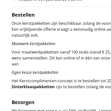
Bestellen
Onze kerstpakketten zijn beschikbaar zolang de voorra
Een vrijblijvende offerte vraagt u eenvoudig online a
natuurlijk ook.
Maatwerk kerstpakketten
Voor maatwerkpakketten vanaf 100 stuks (vanaf € 25,
wens samenstellen. Dit kan online of in één van on
aan
Eigen keuze kerstpakketten
Het
Kerstcomplimenten
-concept
is te bestellen tot
Sinterklaaspakketten
zijn te bestellen zolang de vo
Bezorgen
Wij bezorgen met zorg o.a. via DHL en PostNL. Leverin