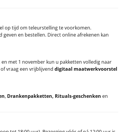
el op tijd om teleurstelling te voorkomen.
rd geven en bestellen. Direct online afrekenen kan
t en met 1 november kun u pakketten volledig naar
k
of vraag een vrijblijvend
digitaal maatwerkvoorstel
en
,
Drankenpakketten
,
Rituals-geschenken
en
oop tot 18:00 uur). Bezorging vóór of ná 12:00 uur is