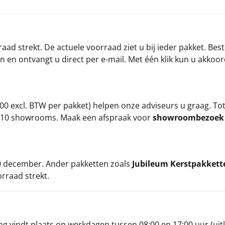
ad strekt. De actuele voorraad ziet u bij ieder pakket. Best
an en ontvangt u direct per e-mail. Met één klik kun u akkoo
00 excl. BTW per pakket) helpen onze adviseurs u graag. To
ze 10 showrooms. Maak een afspraak voor
showroombezoe
 20 december. Ander pakketten zoals
Jubileum Kerstpakkett
orraad strekt.
g vindt plaats op werkdagen tussen 08:00 en 17:00 uur (uitl