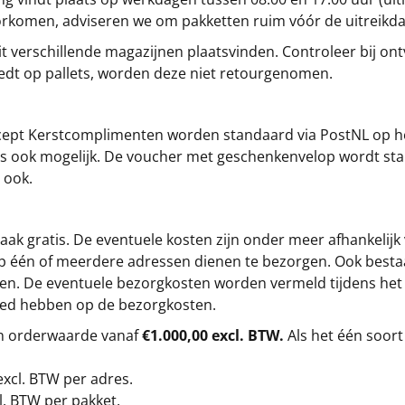
oorkomen, adviseren we om pakketten ruim vóór de uitreikd
t verschillende magazijnen plaatsvinden. Controleer bij ontv
iedt op pallets, worden deze niet retourgenomen.
cept
Kerstcomplimenten
worden standaard via PostNL op h
s is ook mogelijk. De voucher met geschenkenvelop wordt sta
 ook.
ak gratis. De eventuele kosten zijn onder meer afhankelijk
op één of meerdere adressen dienen te bezorgen. Ook besta
gen. De eventuele bezorgkosten worden vermeld tijdens het be
loed hebben op de bezorgkosten.
en orderwaarde vanaf
€1.000,00 excl. BTW.
Als het één soort
excl. BTW
per adres.
l. BTW per pakket.