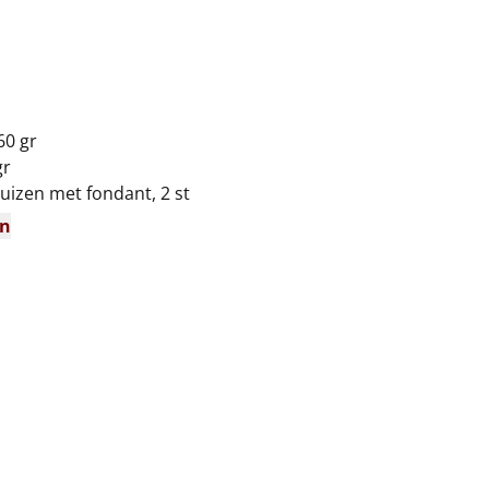
60 gr
gr
uizen met fondant, 2 st
en