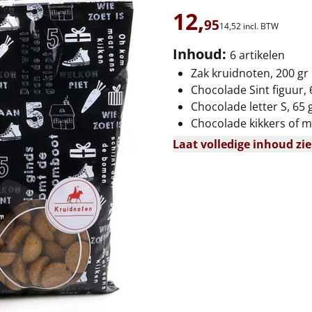
12,
95
14,
52
incl. BTW
Inhoud:
6 artikelen
Zak kruidnoten, 200 gr
Chocolade Sint figuur, 
Chocolade letter S, 65 
Chocolade kikkers of m
Laat volledige inhoud zi