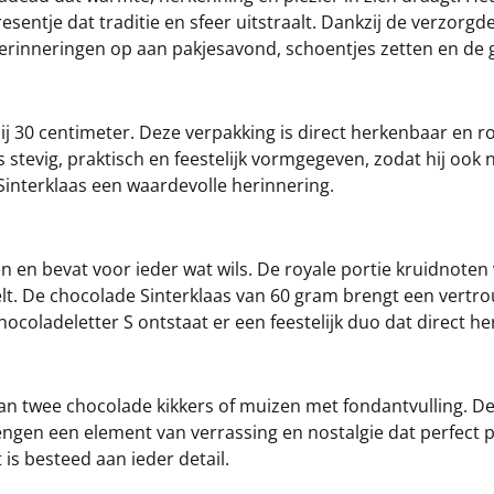
resentje dat traditie en sfeer uitstraalt. Dankzij de verzorgd
 herinneringen op aan pakjesavond, schoentjes zetten en de
ij 30 centimeter. Deze verpakking is direct herkenbaar en r
is stevig, praktisch en feestelijk vormgegeven, zodat hij ook
 Sinterklaas een waardevolle herinnering.
 en bevat voor ieder wat wils. De royale portie kruidnoten
lt. De chocolade Sinterklaas van 60 gram brengt een vertr
oladeletter S ontstaat er een feestelijk duo dat direct herk
van twee chocolade kikkers of muizen met fondantvulling. Dez
engen een element van verrassing en nostalgie dat perfect p
 is besteed aan ieder detail.