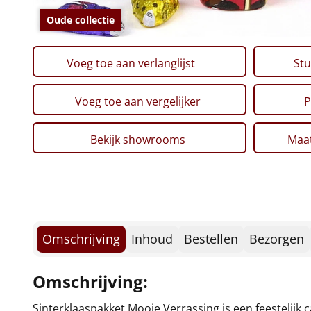
Oude collectie
Voeg toe aan verlanglijst
Stu
Voeg toe aan vergelijker
P
Bekijk showrooms
Maat
Omschrijving
Inhoud
Bestellen
Bezorgen
Omschrijving:
Sinterklaaspakket Mooie Verrassing is een feestelijk