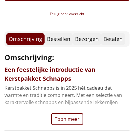
Borrelplank
Terug naar overzicht
Warmtekussen
NIEUW
Slowcooker
POPULAIR
Omschrijving
Bestellen
Bezorgen
Betalen
Noodradio
NIEUW
Omschrijving:
Deken (fleece plaid)
Een feestelijke introductie van
Alle artikelen
Kerstpakket Schnapps
Overige
Kerstpakket Schnapps is in 2025 hét cadeau dat
warmte en traditie combineert. Met een selectie van
Ideeën
karaktervolle schnapps en bijpassende lekkernijen
Personeel
Toon meer
Doe het zelf