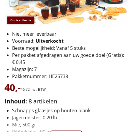
€75 tot €100
€100 en hoger
Oude collectie
Alle kerstpakketten 2026
Niet meer leverbaar
Voorraad:
Uitverkocht
Thema
Bestelmogelijkheid: Vanaf 5 stuks
Per pakket afgedragen aan uw goede doel (Gratis):
Origineel
€ 0,45
Magazijn: 7
Rituals
Pakketnummer: HE25738
40,-
Luxe
46,
72
incl. BTW
Mannen
Inhoud:
8 artikelen
Schnapps glaasjes op houten plank
Vrouwen
Jagermeister, 0,20 ltr
Mie, 500 gr
Duurzaam
Ribbelchips, 90 gr