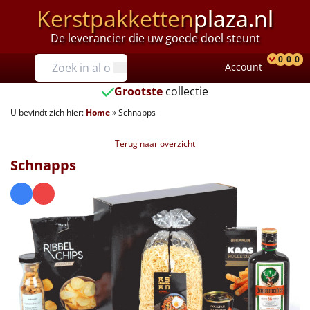
Kerstpakketten
plaza.nl
De leverancier die uw goede doel steunt
Prijzen
0
0
0
Account
Prod
Ver
W
Tot €25
Grootste
collectie
U bevindt zich hier:
Home
»
Schnapps
€25 tot €35
Terug naar overzicht
€35 tot €40
Schnapps
€40 tot €45
€45 tot €50
€50 tot €55
€55 tot €75