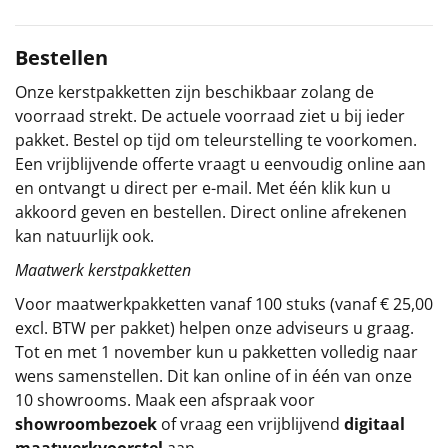
Sinterklaaspakketten
Bestellen
Particulier
Onze kerstpakketten zijn beschikbaar zolang de
voorraad strekt. De actuele voorraad ziet u bij ieder
Kerstgeschenken 2026
pakket. Bestel op tijd om teleurstelling te voorkomen.
Een vrijblijvende offerte vraagt u eenvoudig online aan
Relatiegeschenken
en ontvangt u direct per e-mail. Met één klik kun u
akkoord geven en bestellen. Direct online afrekenen
Cadeaubon
kan natuurlijk ook.
Maatwerk kerstpakketten
Per stuk
Voor maatwerkpakketten vanaf 100 stuks (vanaf € 25,00
Alle overige
excl. BTW per pakket) helpen onze adviseurs u graag.
Tot en met 1 november kun u pakketten volledig naar
wens samenstellen. Dit kan online of in één van onze
10 showrooms. Maak een afspraak voor
showroombezoek
of vraag een vrijblijvend
digitaal
maatwerkvoorstel
aan