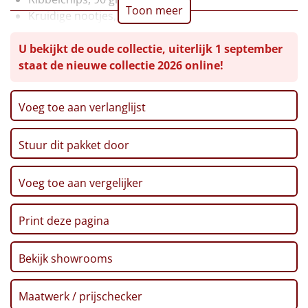
Toon meer
Kruidige nootjes, 100 gr
Leuke
Hollandia kaasrolletjes, 135 gr
U bekijkt de oude collectie, uiterlijk 1 september
Cocktailworstjes, 120 gr
Goedkope
staat de nieuwe collectie 2026 online!
Verpakt in een feestelijke geschenkdoos
Uniek
Voeg toe aan verlanglijst
Alle thema's
Stuur dit pakket door
Artikel
Hitster
Voeg toe aan vergelijker
NIEUW
Pizzarette
Print deze pagina
Tas
Bekijk showrooms
Wake up light
NIEUW
Maatwerk / prijschecker