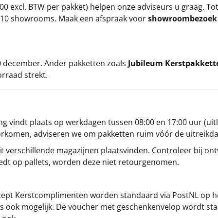
00 excl. BTW per pakket) helpen onze adviseurs u graag. To
ze 10 showrooms. Maak een afspraak voor
showroombezoe
 20 december. Ander pakketten zoals
Jubileum Kerstpakkett
orraad strekt.
g vindt plaats op werkdagen tussen 08:00 en 17:00 uur (uitl
oorkomen, adviseren we om pakketten ruim vóór de uitreikd
t verschillende magazijnen plaatsvinden. Controleer bij ontv
iedt op pallets, worden deze niet retourgenomen.
cept
Kerstcomplimenten
worden standaard via PostNL op h
s is ook mogelijk. De voucher met geschenkenvelop wordt sta