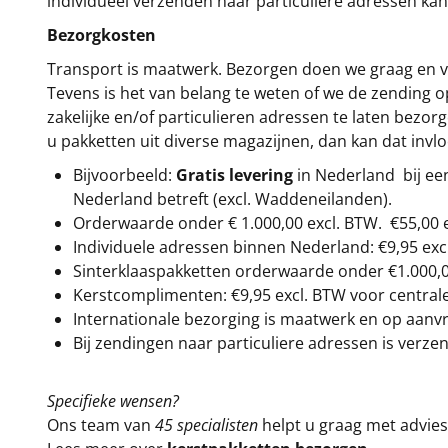
individueel verzenden naar particuliere adressen kan
Bezorgkosten
Transport is maatwerk. Bezorgen doen we graag en va
Tevens is het van belang te weten of we de zending 
zakelijke en/of particulieren adressen te laten bezor
u pakketten uit diverse magazijnen, dan kan dat inv
Bijvoorbeeld:
Gratis levering
in Nederland bij e
Nederland betreft (excl. Waddeneilanden).
Orderwaarde onder €
1.000,00
excl. BTW.
€55,00 
Individuele adressen binnen Nederland: €9,95 exc
Sinterklaaspakketten orderwaarde onder €
1.000,
Kerstcomplimenten: €9,95 excl. BTW voor centrale 
Internationale bezorging is maatwerk en op aanvraa
Bij zendingen naar particuliere adressen is verzen
Specifieke wensen?
Ons team van
45 specialisten
helpt u graag met advies 