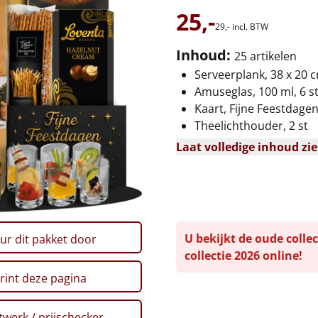
25,-
29,-
incl. BTW
Inhoud:
25 artikelen
Serveerplank, 38 x 20 
Amuseglas, 100 ml, 6 s
Kaart, Fijne Feestdage
Theelichthouder, 2 st
Laat volledige inhoud zi
U bekijkt de oude collec
ur dit pakket door
collectie 2026 online!
rint deze pagina
werk / prijschecker