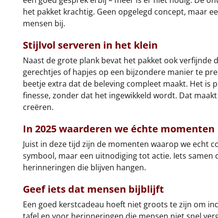
een goed gesprek erbij – meer is er niet nodig. De on
het pakket krachtig. Geen opgelegd concept, maar ee
mensen bij.
Stijlvol serveren in het klein
Naast de grote plank bevat het pakket ook verfijnde 
gerechtjes of hapjes op een bijzondere manier te pr
beetje extra dat de beleving compleet maakt. Het is 
finesse, zonder dat het ingewikkeld wordt. Dat maakt
creëren.
In 2025 waarderen we échte momenten
Juist in deze tijd zijn de momenten waarop we echt 
symbool, maar een uitnodiging tot actie. Iets samen do
herinneringen die blijven hangen.
Geef iets dat mensen bijblijft
Een goed kerstcadeau hoeft niet groots te zijn om i
tafel en voor herinneringen die mensen niet snel verg