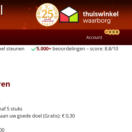
l
0
0
0
Account
Product
Verlang
Wink
el steunen
5.000+
beoordelingen – score: 8.8/10
ren
t
naf 5 stuks
aan uw goede doel (Gratis): € 0,30
00