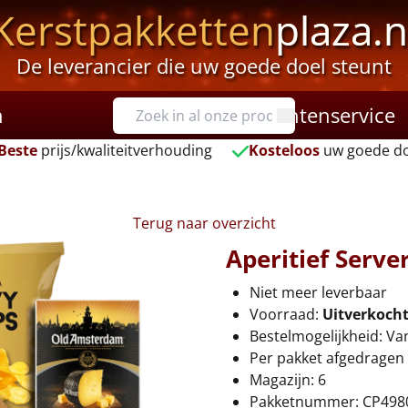
Kerstpakketten
plaza.n
De leverancier die uw goede doel steunt
n
Klantenservice
Beste
prijs/kwaliteitverhouding
Kosteloos
uw goede do
Terug naar overzicht
Aperitief Serve
Niet meer leverbaar
Voorraad:
Uitverkoch
Bestelmogelijkheid: Va
Per pakket afgedragen 
Magazijn: 6
Pakketnummer: CP498