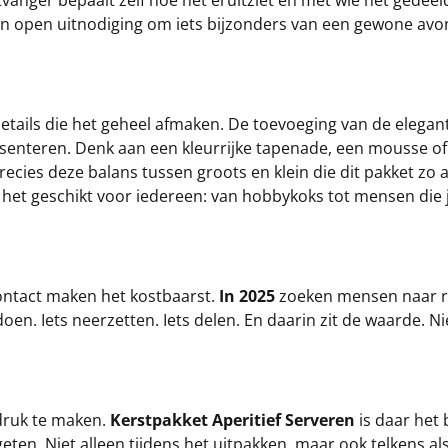
tvanger bepaalt zelf hoe het eruitziet en met wie het gedeeld
n open uitnodiging om iets bijzonders van een gewone avond
details die het geheel afmaken. De toevoeging van de elega
esenteren. Denk aan een kleurrijke tapenade, een mousse o
precies deze balans tussen groots en klein die dit pakket zo
 het geschikt voor iedereen: van hobbykoks tot mensen die 
contact maken het kostbaarst.
In 2025
zoeken mensen naar rus
en. Iets neerzetten. Iets delen. En daarin zit de waarde. Nie
ndruk te maken.
Kerstpakket Aperitief Serveren
is daar het 
eten. Niet alleen tijdens het uitpakken, maar ook telkens a