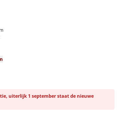
cm
t
n
en
tie, uiterlijk 1 september staat de nieuwe