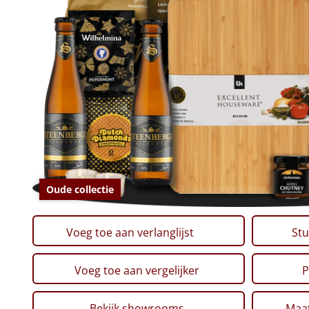
Oude collectie
Voeg toe aan verlanglijst
Stu
Voeg toe aan vergelijker
P
Bekijk showrooms
Maat