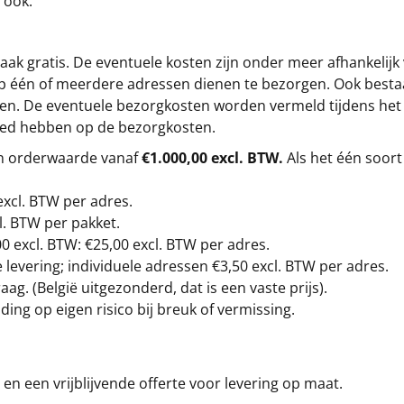
 ook.
ak gratis. De eventuele kosten zijn onder meer afhankelijk
op één of meerdere adressen dienen te bezorgen. Ook besta
gen. De eventuele bezorgkosten worden vermeld tijdens het be
loed hebben op de bezorgkosten.
en orderwaarde vanaf
€1.000,00 excl. BTW.
Als het één soort
excl. BTW
per adres.
l. BTW per pakket.
00
excl. BTW: €25,00 excl. BTW per adres.
levering; individuele adressen €3,50 excl. BTW per adres.
g. (België uitgezonderd, dat is een vaste prijs).
ding op eigen risico bij breuk of vermissing.
en een vrijblijvende offerte voor levering op maat.