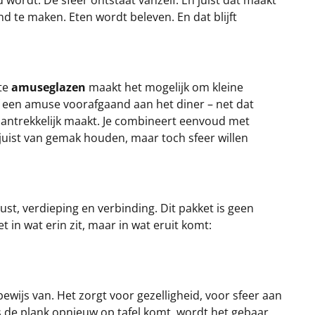
 wordt. De sfeer ontstaat vanzelf. En juist dat maakt
 te maken. Eten wordt beleven. En dat blijft
nte
amuseglazen
maakt het mogelijk om kleine
f een amuse voorafgaand aan het diner – net dat
 aantrekkelijk maakt. Je combineert eenvoud met
juist van gemak houden, maar toch sfeer willen
t, verdieping en verbinding. Dit pakket is geen
t in wat erin zit, maar in wat eruit komt:
bewijs van. Het zorgt voor gezelligheid, voor sfeer aan
ls de plank opnieuw op tafel komt, wordt het gebaar